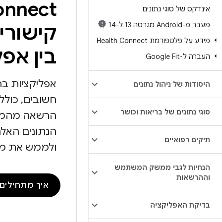
אינדקס של סוגי נתונים
מעבר מ-Android מגרסה 13 ל-14
קישורי
מידע על פלטפורמת Health Connect
בין אפל
העברה ל-Google Fit
אפליקציות בר
היסודות של ניהול נתונים
חשובים, כולל
סוגי נתונים של בריאות וכושר
הרשאה מהמש
הנתונים האלה
תיקים רפואיים
ולממש את מל
הנחיות לגבי ממשק המשתמש
וההרשאות
איך מתחילים להשתמ
בדיקת האפליקציה