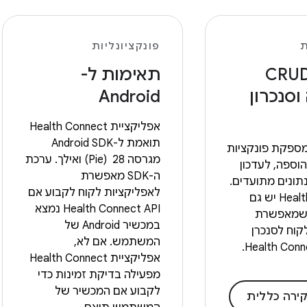
ת
פונקציונליות
ולות CRUD
תאימות ל-
סנכרון
Android
אפליקציית Health Connect
תואמת ל-Android SDK
ספקת פונקציות
מגרסה 28 ‏ (Pie) ואילך. ערכת
וספה, לעדכון
ה-SDK מאפשרת
תונים מתועדים.
לאפליקציות לקוח לקבוע אם
ב-Health Connect יש גם
Health Connect API נמצא
ת שמאפשרת
במכשיר Android של
קוח לסנכרן
המשתמש. אם לא,
אפליקציית Health Connect
מפעילה בדיקת זמינות כדי
לקבוע אם המכשיר של
ירה כללית