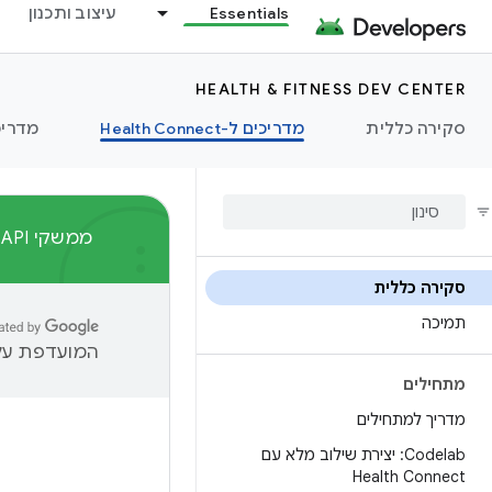
Essentials
עיצוב ותכנון
HEALTH & FITNESS DEV CENTER
סקירה כללית
מדריכים ל-Health Connect
מדריכ
ממשקי Google Fit API יתמכו עד סוף 2026. מידע על נתיבי ההעברה המומלצים זמין ב
סקירה כללית
תמיכה
המועדפת עלי
מתחילים
מדריך למתחילים
Codelab: יצירת שילוב מלא עם
Health Connect