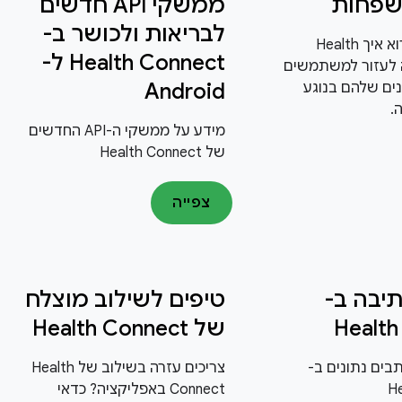
פחות
ממשקי API חדשים
לבריאות ולכושר ב-
כאן אפשר לקרוא איך Health
Health Connect ל-
C יכולה לעזור למשתמשים
Android
ים שלהם בנוגע
.
מידע על ממשקי ה-API החדשים
של Health Connect
צפייה
תיבה ב-
טיפים לשילוב מוצלח
Health
של Health Connect
תבים נתונים ב-
צריכים עזרה בשילוב של Health
H
Connect באפליקציה? כדאי