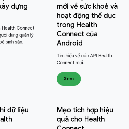
xây dựng
mới về sức khoẻ và
hoạt động thể dục
trong Health
h Health Connect
Connect của
gười dùng quản lý
Android
oẻ sinh sản.
Tìm hiểu về các API Health
Connect mới.
Xem
hi dữ liệu
Mẹo tích hợp hiệu
alth
quả cho Health
Connect