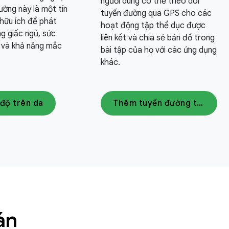
người dùng có thể theo dõi
lường này là một tín
tuyến đường qua GPS cho các
 hữu ích để phát
hoạt động tập thể dục được
ng giấc ngủ, sức
liên kết và chia sẻ bản đồ trong
n và khả năng mắc
bài tập của họ với các ứng dụng
khác.
 độ trên da
Thêm tuyến đường tập thể dục
án