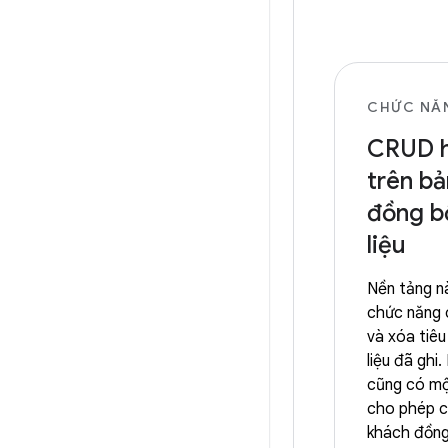
CHỨC NĂ
CRUD h
trên bả
đồng b
liệu
Nền tảng n
chức năng 
và xóa tiê
liệu đã ghi
cũng có mộ
cho phép c
khách đồng