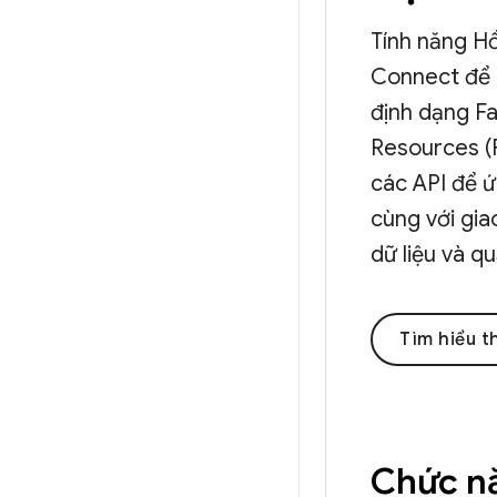
Tính năng H
Connect để 
định dạng Fa
Resources (
các API để ứ
cùng với gia
dữ liệu và qu
Tìm hiểu 
Chức n