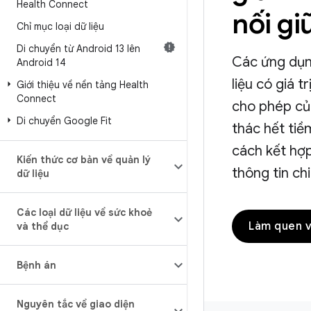
Health Connect
nối g
Chỉ mục loại dữ liệu
Di chuyển từ Android 13 lên
Các ứng dụng
Android 14
liệu có giá t
Giới thiệu về nền tảng Health
Connect
cho phép của
Di chuyển Google Fit
thác hết tiề
cách kết hợp
Kiến thức cơ bản về quản lý
thông tin chi
dữ liệu
Các loại dữ liệu về sức khoẻ
Làm quen 
và thể dục
Bệnh án
Nguyên tắc về giao diện