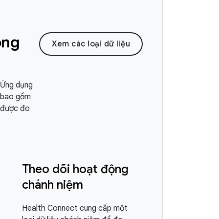
ộng
Xem các loại dữ liệu
. Ứng dụng
y bao gồm
ủ được đo
Theo dõi hoạt động
chánh niệm
Health Connect cung cấp một