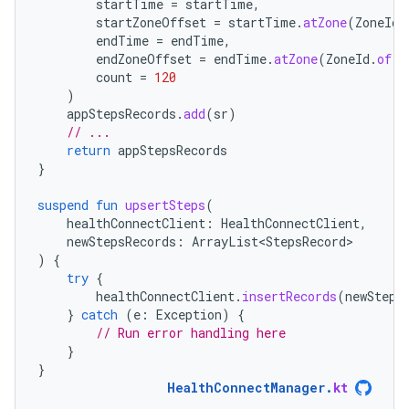
startTime
=
startTime
,
startZoneOffset
=
startTime
.
atZone
(
ZoneId
.
endTime
=
endTime
,
endZoneOffset
=
endTime
.
atZone
(
ZoneId
.
of
(
"
count
=
120
)
appStepsRecords
.
add
(
sr
)
// ...
return
appStepsRecords
}
suspend
fun
upsertSteps
(
healthConnectClient
:
HealthConnectClient
,
newStepsRecords
:
ArrayList<StepsRecord>
)
{
try
{
healthConnectClient
.
insertRecords
(
newSteps
}
catch
(
e
:
Exception
)
{
// Run error handling here
}
}
HealthConnectManager
.
kt