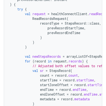
)
{
try
{
val
request
=
healthConnectClient
.
readReco
ReadRecordsRequest
(
recordType
=
StepsRecord
::
class
,
t
prevRecordStartTime
,
prevRecordEndTime
)
)
)
val
newStepsRecords
=
arrayListOf<StepsRec
for
(
record
in
request
.
records
)
{
// Adjusted both offset values to refl
val
sr
=
StepsRecord
(
count
=
record
.
count
,
startTime
=
record
.
startTime
,
startZoneOffset
=
record
.
startTime
endTime
=
record
.
endTime
,
endZoneOffset
=
record
.
endTime
.
atZ
metadata
=
record
.
metadata
)