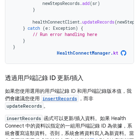
newStepsRecords
.
add
(
sr
)
}
healthConnectClient
.
updateRecords
(
newSteps
}
catch
(
e
:
Exception
)
{
// Run error handling here
}
}
HealthConnectManager
.
kt
透過用戶端記錄 ID 更新
/
插入
如果您使用選用的用戶端記錄 ID 和用戶端記錄版本值，我
們會建議您使用
insertRecords
，而非
updateRecords
。
insertRecords
函式可以更新/插入資料。如果 Health
Connect 中的資料以指定的一組用戶端記錄 ID 為依據，系
統會覆寫這類資料。否則，系統會將資料寫入為新資料。當