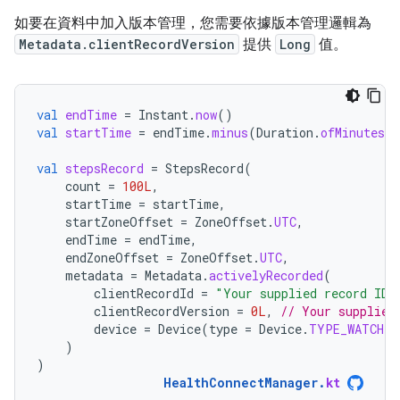
如要在資料中加入版本管理，您需要依據版本管理邏輯為
Metadata.clientRecordVersion
提供
Long
值。
val
endTime
=
Instant
.
now
()
val
startTime
=
endTime
.
minus
(
Duration
.
ofMinutes
(
1
val
stepsRecord
=
StepsRecord
(
count
=
100L
,
startTime
=
startTime
,
startZoneOffset
=
ZoneOffset
.
UTC
,
endTime
=
endTime
,
endZoneOffset
=
ZoneOffset
.
UTC
,
metadata
=
Metadata
.
activelyRecorded
(
clientRecordId
=
"Your supplied record ID"
clientRecordVersion
=
0L
,
// Your supplied
device
=
Device
(
type
=
Device
.
TYPE_WATCH
)
)
)
HealthConnectManager
.
kt