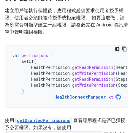
建立用戶端執行個體後，應用程式必須要求使用者授予權
限。使用者必須能隨時授予或拒絕權限。 如要這麼做，請
為所需資料類型建立一組權限。請務必先在 Android 資訊清
單中聲明該組權限。
val
permissions
=
setOf
(
HealthPermission
.
getReadPermission
(
HeartRa
HealthPermission
.
getWritePermission
(
HeartR
HealthPermission
.
getReadPermission
(
StepsRe
HealthPermission
.
getWritePermission
(
StepsR
)
HealthConnectManager
.
kt
使用
getGrantedPermissions
查看應用程式是否已獲授
予必要權限。如果沒有，請使用