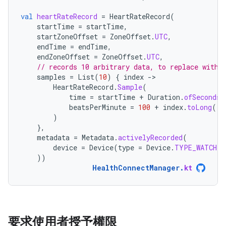
val
heartRateRecord
=
HeartRateRecord
(
startTime
=
startTime
,
startZoneOffset
=
ZoneOffset
.
UTC
,
endTime
=
endTime
,
endZoneOffset
=
ZoneOffset
.
UTC
,
// records 10 arbitrary data, to replace with 
samples
=
List
(
10
)
{
index
-
HeartRateRecord
.
Sample
(
time
=
startTime
+
Duration
.
ofSeconds
(
beatsPerMinute
=
100
+
index
.
toLong
(),
)
},
metadata
=
Metadata
.
activelyRecorded
(
device
=
Device
(
type
=
Device
.
TYPE_WATCH
)
))
HealthConnectManager
.
kt
要求使用者授予權限