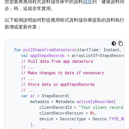
您需要將應用程式資料儲存庫中的資料
同步
到「健康資料同
步」時，這就非常實用。
以下範例說明如何對從應用程式資料儲存庫提取的資料執行
新增或更新作業：
fun
pullStepsFromDatastore
(
startTime
:
Instant
,
en
val
appStepsRecords
=
arrayListOf<StepsRecord>
// Pull data from app datastore
// ...
// Make changes to data if necessary
// ...
// Store data in appStepsRecords
// ...
var
sr
=
StepsRecord
(
metadata
=
Metadata
.
activelyRecorded
(
clientRecordId
=
"Your client record I
clientRecordVersion
=
0L
,
device
=
Device
(
type
=
Device
.
TYPE_WAT
),