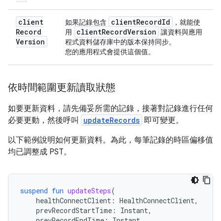
client
client
Record
Id
如果記錄包含
，就能使
Record
client
Record
Version
用
讓資料與應用
Version
程式資料儲存庫中的版本保持同步。
您的應用程式會提供這個值。
依時間範圍更新讀取狀態
如要更新資料，請先備妥所需的記錄，接著對記錄進行任何
必要更動，然後呼叫
updateRecords
即可變更。
以下範例說明如何更新資料。為此，每筆記錄的時區偏移值
均已調整成 PST。
suspend
fun
updateSteps
(
healthConnectClient
:
HealthConnectClient
,
prevRecordStartTime
:
Instant
,
prevRecordEndTime
:
Instant