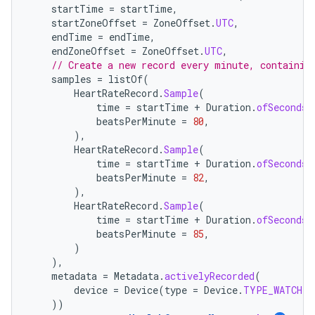
startTime
=
startTime
,
startZoneOffset
=
ZoneOffset
.
UTC
,
endTime
=
endTime
,
endZoneOffset
=
ZoneOffset
.
UTC
,
// Create a new record every minute, containin
samples
=
listOf
(
HeartRateRecord
.
Sample
(
time
=
startTime
+
Duration
.
ofSeconds
(
beatsPerMinute
=
80
,
),
HeartRateRecord
.
Sample
(
time
=
startTime
+
Duration
.
ofSeconds
(
beatsPerMinute
=
82
,
),
HeartRateRecord
.
Sample
(
time
=
startTime
+
Duration
.
ofSeconds
(
beatsPerMinute
=
85
,
)
),
metadata
=
Metadata
.
activelyRecorded
(
device
=
Device
(
type
=
Device
.
TYPE_WATCH
)
))