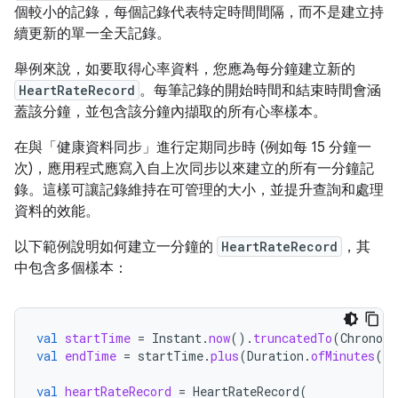
個較小的記錄，每個記錄代表特定時間間隔，而不是建立持
續更新的單一全天記錄。
舉例來說，如要取得心率資料，您應為每分鐘建立新的
HeartRateRecord
。每筆記錄的開始時間和結束時間會涵
蓋該分鐘，並包含該分鐘內擷取的所有心率樣本。
在與「健康資料同步」進行定期同步時 (例如每 15 分鐘一
次)，應用程式應寫入自上次同步以來建立的所有一分鐘記
錄。這樣可讓記錄維持在可管理的大小，並提升查詢和處理
資料的效能。
以下範例說明如何建立一分鐘的
HeartRateRecord
，其
中包含多個樣本：
val
startTime
=
Instant
.
now
().
truncatedTo
(
ChronoUn
val
endTime
=
startTime
.
plus
(
Duration
.
ofMinutes
(
1
)
val
heartRateRecord
=
HeartRateRecord
(