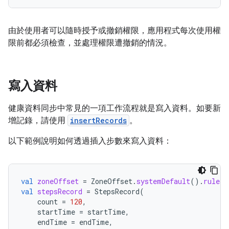
由於使用者可以隨時授予或撤銷權限，應用程式每次使用權
限前都必須檢查，並處理權限遭撤銷的情況。
寫入資料
健康資料同步中常見的一項工作流程就是寫入資料。如要新
增記錄，請使用
insertRecords
。
以下範例說明如何透過插入步數來寫入資料：
val
zoneOffset
=
ZoneOffset
.
systemDefault
().
rules
.
val
stepsRecord
=
StepsRecord
(
count
=
120
,
startTime
=
startTime
,
endTime
=
endTime
,