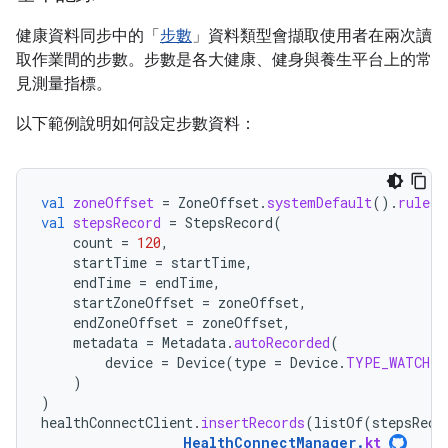
健康資料同步中的「
步數
」資料類型會擷取使用者在兩次讀
取作業間的步數。步數是各大健康、健身與養生平台上的常
見測量指標。
以下範例說明如何設定步數資料：
val
zoneOffset
=
ZoneOffset
.
systemDefault
().
rules
.
val
stepsRecord
=
StepsRecord
(
count
=
120
,
startTime
=
startTime
,
endTime
=
endTime
,
startZoneOffset
=
zoneOffset
,
endZoneOffset
=
zoneOffset
,
metadata
=
Metadata
.
autoRecorded
(
device
=
Device
(
type
=
Device
.
TYPE_WATCH
)
)
)
healthConnectClient
.
insertRecords
(
listOf
(
stepsReco
HealthConnectManager
.
kt