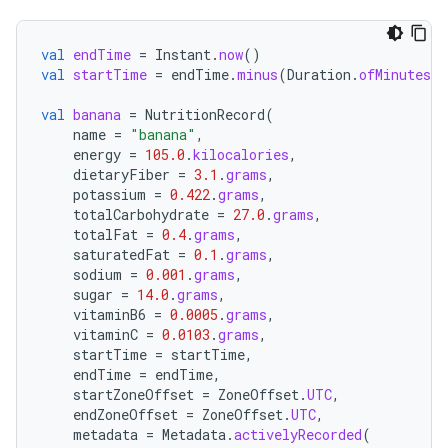
val
endTime
=
Instant
.
now
()
val
startTime
=
endTime
.
minus
(
Duration
.
ofMinutes
(
1
val
banana
=
NutritionRecord
(
name
=
"banana"
,
energy
=
105.0
.
kilocalories
,
dietaryFiber
=
3.1
.
grams
,
potassium
=
0.422
.
grams
,
totalCarbohydrate
=
27.0
.
grams
,
totalFat
=
0.4
.
grams
,
saturatedFat
=
0.1
.
grams
,
sodium
=
0.001
.
grams
,
sugar
=
14.0
.
grams
,
vitaminB6
=
0.0005
.
grams
,
vitaminC
=
0.0103
.
grams
,
startTime
=
startTime
,
endTime
=
endTime
,
startZoneOffset
=
ZoneOffset
.
UTC
,
endZoneOffset
=
ZoneOffset
.
UTC
,
metadata
=
Metadata
.
activelyRecorded
(