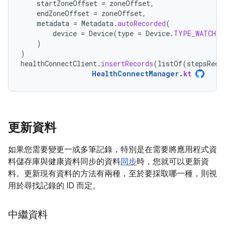
startZoneOffset
=
zoneOffset
,
endZoneOffset
=
zoneOffset
,
metadata
=
Metadata
.
autoRecorded
(
device
=
Device
(
type
=
Device
.
TYPE_WATCH
)
)
)
healthConnectClient
.
insertRecords
(
listOf
(
stepsReco
HealthConnectManager
.
kt
更新資料
如果您需要變更一或多筆記錄，特別是在需要將應用程式資
料儲存庫與健康資料同步的資料
同步
時，您就可以更新資
料。更新現有資料的方法有兩種，至於要採取哪一種，則視
用於尋找記錄的 ID 而定。
中繼資料