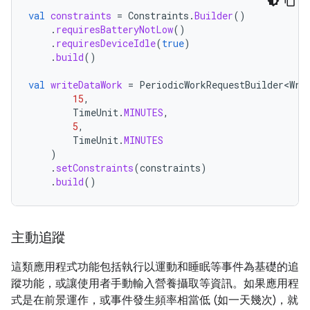
val
constraints
=
Constraints
.
Builder
()
.
requiresBatteryNotLow
()
.
requiresDeviceIdle
(
true
)
.
build
()
val
writeDataWork
=
PeriodicWorkRequestBuilder<Wri
15
,
TimeUnit
.
MINUTES
,
5
,
TimeUnit
.
MINUTES
)
.
setConstraints
(
constraints
)
.
build
()
主動追蹤
這類應用程式功能包括執行以運動和睡眠等事件為基礎的追
蹤功能，或讓使用者手動輸入營養攝取等資訊。如果應用程
式是在前景運作，或事件發生頻率相當低 (如一天幾次)，就