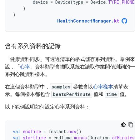
device
=
Device
(
type
=
Device
.
TYPE_PHONE
)
)
)
HealthConnectManager
.
kt
含有系列資料的記錄
「健康資料同步」可透過清單的格式儲存系列資料。舉例來
說，「
心率
」資料類型會擷取系統在讀取作業間偵測到的一
系列心跳資料樣本。
在這個資料類型中，
samples
參數會以
心率樣本
清單表
示。每個樣本都包含
beatsPerMinute
值和
time
值。
以下範例說明如何設定心率系列資料：
val
endTime
=
Instant
.
now
()
val
startTime
=
endTime
.
minus
(
Duration
.
ofMinutes
(
5