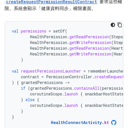
createRequestPermissionResultContract
要求這些權
限。系統會顯示「健康資料同步」權限畫面。
val
permissions
=
setOf
(
HealthPermission
.
getReadPermission
(
StepsRe
HealthPermission
.
getWritePermission
(
StepsR
HealthPermission
.
getReadPermission
(
HeartRa
HealthPermission
.
getWritePermission
(
HeartR
)
val
requestPermissionsLauncher
=
rememberLauncherF
contract
=
PermissionController
.
createRequestP
)
{
grantedPermissions
-
if
(
grantedPermissions
.
containsAll
(
permissions
coroutineScope
.
launch
{
snackbarHostState
.
}
else
{
coroutineScope
.
launch
{
snackbarHostState
.
}
}
HealthConnectActivity
.
kt