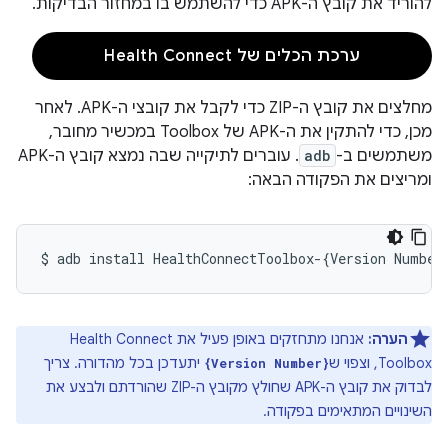
להוריד את קובץ ה-APK כדי להשתמש בו במחזור הבדיקות.
ערכת הכלים של Health Connect
מחלצים את קובץ ה-ZIP כדי לקבל את קובצי ה-APK. לאחר
מכן, כדי להתקין את ה-APK של Toolbox במכשיר מחובר,
משתמשים ב-
adb
. עוברים לתיקייה שבה נמצא קובץ ה-APK
ומריצים את הפקודה הבאה:
$
adb
install
HealthConnectToolbox-
{
Version
Number
הערה:
אנחנו מתחזקים באופן פעיל את Health Connect
Toolbox, וצפוי ש
יתעדכן בכל מהדורה. צריך
{Version Number}
לבדוק את קובץ ה-APK שחולץ מקובץ ה-ZIP שהורדתם ולבצע את
השינויים המתאימים בפקודה.