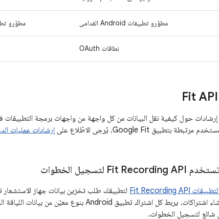
مطوّرو تطبيقات Android القدامى
مطوّرو تطبيقات Android الحديث
نطاقات OAuth
 بتطبيق Google Fit، يُرجى الاطّلاع على
إرشادات عمليات الدمج
Fit  لتسجيل الخطوات
Fit Recording AP
لتطبيقك طلب تخزين بيانات جهاز الاستشعار تلق
البطارية من خلال إنشاء اشتراكات. يربط كل اشتراك تطبيق roid
شائع لتسجيل الخطوات.