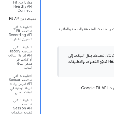
مقارنة بين Fit
API وHealth
Connect
عمليات دمج Fit API
التطبيقات التي
اية عام 2026. توفّر Google العديد من المنتجات والخدمات المتعلقة بالصحة والعافية
تستخدم Fit
Recording API
لتسجيل الخطوات
التطبيقات التي
تستخدم History
لن تكون واجهة Google Fit API (بما في ذلك REST API) متاحةً إلا حتى نهاية عام 2026. ننصحك بنقل البيانات إلى
API لقراءة البيانات
أو كتابتها في
Google Health API لعمليات الدمج المستندة إلى السحابة الإلكترونية أو إلى Health Connect لتتبُّع الخطوات والتطبيقات
متجر اللياقة
البدنية
التطبيقات التي
تستخدم Sensor
API لعرض بيانات
Goo.
اللياقة البدنية في
الوقت الفعلي
التطبيقات التي
تستخدم
Session API
لتقديم ملخّصات