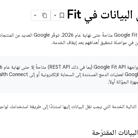
لبيانات في Fit
ستظل واجهات Google Fit API متاحةً حتى نه
 في مواصلة تحقيق أهدافهم بعد إيقاف الخدمة.
زة الجوّالة أولاً.
الية الخدمة التي يجب نقل البيانات إليها استنادًا إلى طريقة استخدامك لواجهات gle Fit API
بيانات المقترَحة