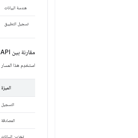
هندسة البيانات
تسجيل التطبيق
مقارنة بين Fit API وHealth Connect
استخدِم هذا المسار لتطبيقات Android التي تعمل على الأجهزة الجوّالة أول
الميزة
التسجيل
المصادقة
تخزين البيانات