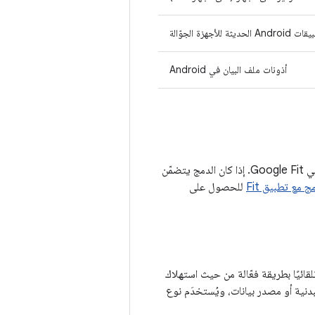
ة للأجهزة الجوّالة
أذونات ملف البيان في Android
تقدّم الأقسام التالية إرشادات حول كيفية نقل البيانات من كل واجهة من واجهات برمجة التطبيقات في Google Fit. إذا كان الدمج يتضمّن
 مع تطبيق Fit
للحصول على
ائيًا بطريقة فعّالة من حيث استهلاك
And بنوع معيّن من بيانات اللياقة البدنية أو مصدر بيانات، ويُستخدَم نوع