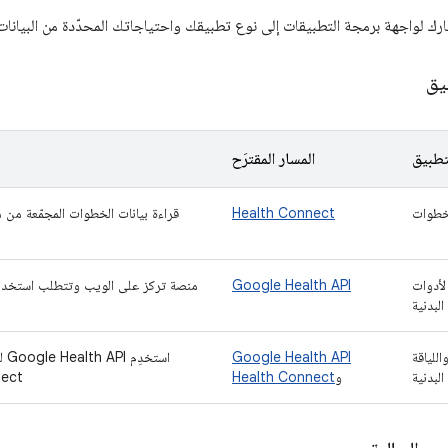
ك لواجهة برمجة التطبيقات إلى نوع تطبيقك واحتياجاتك المحدّدة من البيانات
يق
تطبيق
المسار المقترَح
لخطوات
Health Connect
قراءة بيانات الخطوات المجمّعة من
أدوات
Google Health API
منصة تركز على الويب وتتطلب استخدام بروتوكول OAuth
 البدنية
للياقة
Google Health API
البدنية
و
Health Connect
Connect للبيانات 