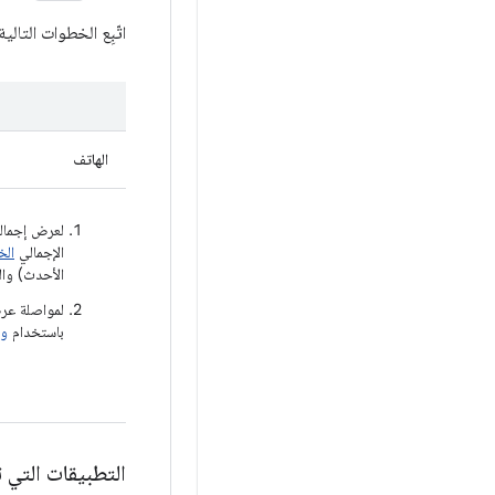
اتّبِع الخطوات التالية لنقل الب
الهاتف
لعرض إجمال
الإجمالي
الخ
الأحدث) وال
لمواصلة عرض
باستخدام
وا
التطبيقات التي تستخدم History API لقراءة البيانات أو ك