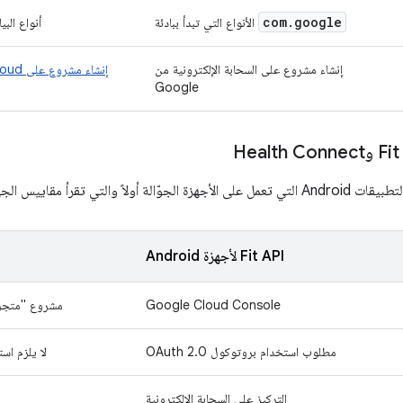
com
.
google
الأنواع التي تبدأ ببادئة
أنواع البيانات ا
إنشاء مشروع على السحابة الإلكترونية من
Google
اً والتي تقرأ مقاييس الجهاز المحلي.
Fit API لأجهزة Android
Google Cloud Console
مشروع "متجر Play" وبيان التطبيقات المتعلّقة ب
مطلوب استخدام بروتوكول OAuth 2.0
لا يلزم استخدام OAuth (أذونا
التركيز على السحابة الإلكترونية