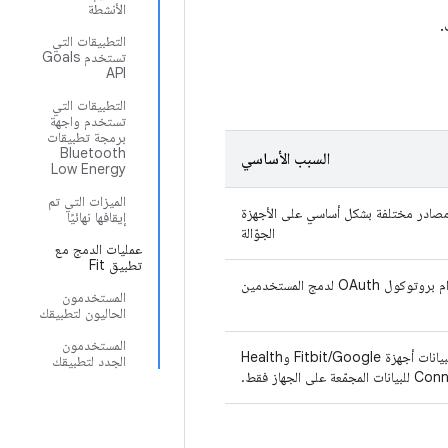
الأنشطة
.
التطبيقات التي
تستخدم Goals
API
التطبيقات التي
تستخدم واجهة
برمجة تطبيقات
Bluetooth
السبب الأساسي
Low Energy
الميزات التي تم
 مصادر مختلفة بشكل أساسي على الأجهزة
إيقافها نهائيًا
الجوّالة
عمليات الدمج مع
تطبيق Fit
 لدمج المستخدمين
المستخدمون
الحاليون لتطبيقك
المستخدمون
استخدِم Google Health API لبيانات أجهزة Fitbit/Google وHealth
الجدد لتطبيقك
المجمّعة على الجهاز فقط.