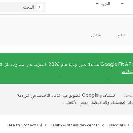
المزيد
/
نماذج
منتدى
ستظل واجهات Google Fit API متاحةً حتى نهاية عام 2026.
بيانات
.
تستخدم Google تكنولوجيا الذكاء الاصطناعي لترجمة
تك المفضّلة، وقد تتضمّن بعض الأخطاء.
Essentials
Health & fitness dev center
أدلة Health Connect