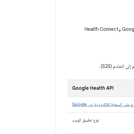
تقدّم الأقسام التالية مقارنة فنية بين واجهات برمجة التطبيقات في Google Fit وGoogle Health API وHealth Connect
الخادم (S2S).
Google Health API
على السحابة الإلكترونية من Google
نوع تطبيق الويب