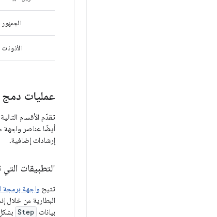
الجمهور
الأذونات
عمليات دمج Fit API
أيضًا عناصر واجهة مستخدم مرتبطة
إرشادات إضافية.
التطبيقات التي تستخدم Recording API
تتيح
واجهة برمجة التطبيقات I
بيانات
Step
بشكل 