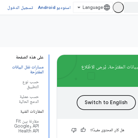
استوديو Android
تسجيل الدخول
على هذه الصفحة
 للتعرّف على مسارات نقل البيانات المقترَحة، يُرجى الاطّلاع
مسارات نقل البيانات
المقترَحة
حسب نوع
التطبيق
حسب عملية
الدمج الحالية
المقارنات الفنية
مقارنة بين Fit
API وGoogle
هل كان المحتوى مفيدًا؟
Health API