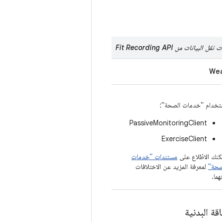
We
تخدام "خدمات الصحة":
PassiveMonitoringClient
ExerciseClient
كنك الاطّلاع على
مستندات "خدمات
صحة"
لمعرفة المزيد عن الاختلافات
هما.