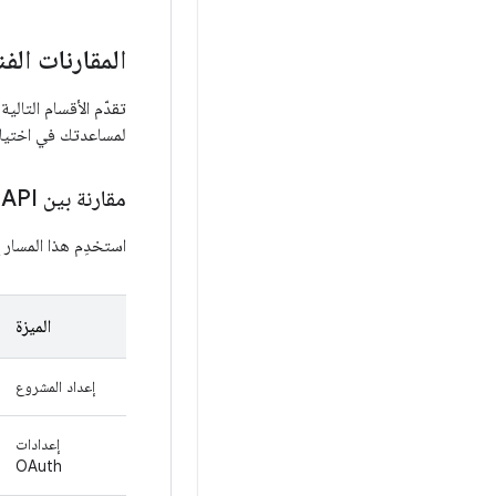
المقارنات الفن
لمساعدتك في اختيار 
مقارنة بين Fit API وGoogle Health API
استخدِم هذا المسار إ
الميزة
إعداد المشروع
إعدادات
OAuth