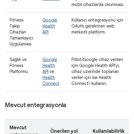
mobil cihazlarda okunması.
Fitness
Google
Kullanıcı entegrasyonu için
Takip
Health
OAuth gerektiren web
Cihazları
API
merkezli platform.
Tamamlayıcı
Uygulaması
Sağlık ve
Google
Fitbit/Google cihaz verileri
Fitness
Health
için Google Health API'yi,
Platformu
API
ve
cihaz üzerinde toplanan
Health
veriler için ise Health
Connect
Connect'i kullanın.
Mevcut entegrasyonla
Mevcut
Önerilen yol
Kullanılabilirlik