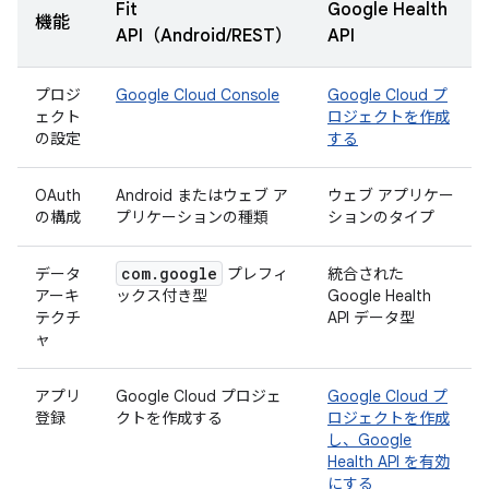
Fit
Google Health
機能
API（Android/REST）
API
プロジ
Google Cloud Console
Google Cloud プ
ェクト
ロジェクトを作成
の設定
する
OAuth
Android またはウェブ ア
ウェブ アプリケー
の構成
プリケーションの種類
ションのタイプ
com
.
google
データ
プレフィ
統合された
アーキ
ックス付き型
Google Health
テクチ
API データ型
ャ
アプリ
Google Cloud プロジェ
Google Cloud プ
登録
クトを作成する
ロジェクトを作成
し、Google
Health API を有効
にする