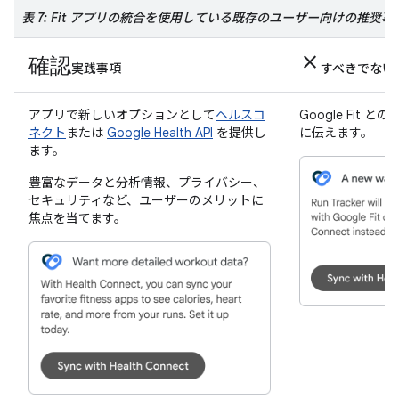
表 7: Fit アプリの統合を使用している既存のユーザー向けの推奨事
確認
close
実践事項
すべきでない
アプリで新しいオプションとして
ヘルスコ
Google Fit
ネクト
または
Google Health API
を提供し
に伝えます。
ます。
豊富なデータと分析情報、プライバシー、
セキュリティなど、ユーザーのメリットに
焦点を当てます。