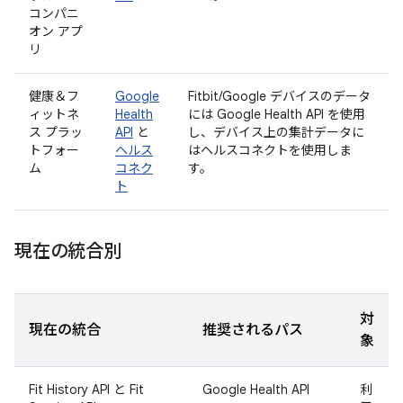
コンパニ
オン アプ
リ
健康＆フ
Google
Fitbit/Google デバイスのデータ
ィットネ
Health
には Google Health API を使用
ス プラッ
API
と
し、デバイス上の集計データに
トフォー
ヘルス
はヘルスコネクトを使用しま
ム
コネク
す。
ト
現在の統合別
対
現在の統合
推奨されるパス
象
Fit History API と Fit
Google Health API
利