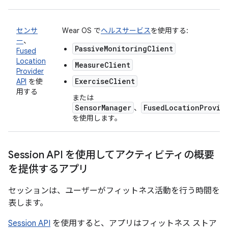
センサ
Wear OS で
ヘルスサービス
を使用する:
ー
、
PassiveMonitoringClient
Fused
Location
MeasureClient
Provider
ExerciseClient
API
を使
用する
または
SensorManager
FusedLocationProvid
、
を使用します。
Session API を使用してアクティビティの概要
を提供するアプリ
セッションは、ユーザーがフィットネス活動を行う時間を
表します。
Session API
を使用すると、アプリはフィットネス ストア