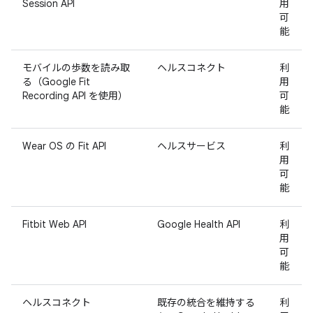
Session API
用
可
能
モバイルの歩数を読み取
ヘルスコネクト
利
る（Google Fit
用
Recording API を使用）
可
能
Wear OS の Fit API
ヘルスサービス
利
用
可
能
Fitbit Web API
Google Health API
利
用
可
能
ヘルスコネクト
既存の統合を維持する
利