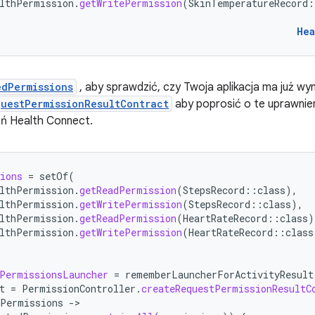
lthPermission
.
getWritePermission
(
SkinTemperatureRecord
:
Hea
edPermissions
, aby sprawdzić, czy Twoja aplikacja ma już wym
uestPermissionResultContract
aby poprosić o te uprawnie
eń Health Connect.
ions
=
setOf
(
lthPermission
.
getReadPermission
(
StepsRecord
::
class
),
lthPermission
.
getWritePermission
(
StepsRecord
::
class
),
lthPermission
.
getReadPermission
(
HeartRateRecord
::
class
)
lthPermission
.
getWritePermission
(
HeartRateRecord
::
class
PermissionsLauncher
=
rememberLauncherForActivityResult
t
=
PermissionController
.
createRequestPermissionResultC
dPermissions
-