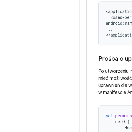
<uses-per
android:na
...

Prośba o up
Po utworzeniu i
mieć możliwość
uprawnień dla w
w manifeście An
val
permiss
setOf
(
Hea