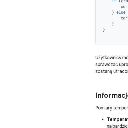
if
(
gr
cor
}
else
cor
}
}
Użytkownicy mo
sprawdzać upraw
zostaną utraco
Informacj
Pomiary temper
Tempera
najbardziej