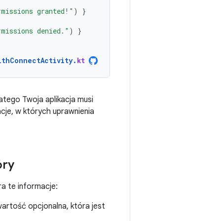
rmissions granted!"
)
}
rmissions denied."
)
}
lthConnectActivity
.
kt
tego Twoja aplikacja musi
cje, w których uprawnienia
óry
ra te informacje:
wartość opcjonalna, która jest