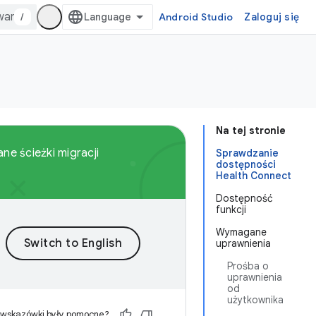
/
Android Studio
Zaloguj się
Na tej stronie
ne ścieżki migracji
Sprawdzanie
dostępności
Health Connect
Dostępność
funkcji
Wymagane
uprawnienia
Prośba o
uprawnienia
od
użytkownika
 wskazówki były pomocne?