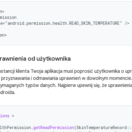
mission

me="android.permission.health.READ_SKIN_TEMPERATURE"
/>

rawnienia od użytkownika
nstancji klienta Twoja aplikacja musi poprosić użytkownika o u
 przyznawania i odmawiania uprawnień w dowolnym momencie. 
ymaganych typów danych. Najpierw upewnij się, że uprawnieni
droida.
ions
=
lthPermission
.
getReadPermission
(
SkinTemperatureRecord
::