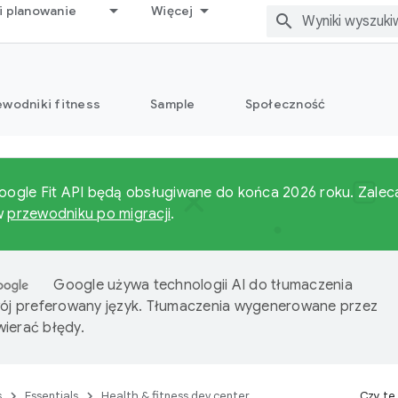
i planowanie
Więcej
ewodniki fitness
Sample
Społeczność
Google Fit API będą obsługiwane do końca 2026 roku. Zaleca
 w
przewodniku po migracji
.
Google używa technologii AI do tłumaczenia
wój preferowany język. Tłumaczenia wygenerowane przez
ierać błędy.
s
Essentials
Health & fitness dev center
Czy te