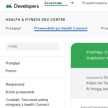
Essentials
Projektowanie 
HEALTH & FITNESS DEV CENTER
Przegląd
Przewodniki po Health Connect
Prz
Interfejsy 
znajdziesz
Przegląd
Pomoc
treści na T
Rozpocznij
AI mogą zaw
Krótki przewodnik
Codelab: Tworzenie pełnej
integracji z Health Connect
Android Developer