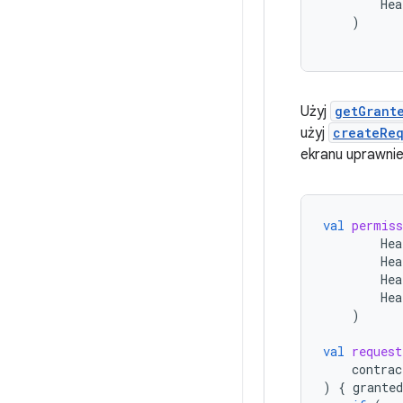
Hea
)
Użyj
getGrant
użyj
createReq
ekranu uprawni
val
permiss
Hea
Hea
Hea
Hea
)
val
request
contrac
)
{
grante