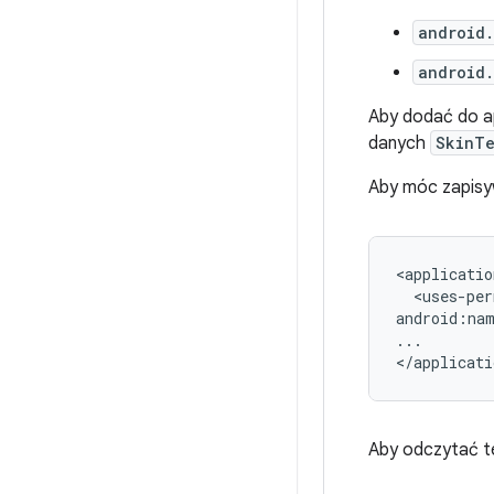
android
android
Aby dodać do ap
danych
SkinTe
Aby móc zapisy
<uses-per
android:na
...

Aby odczytać te