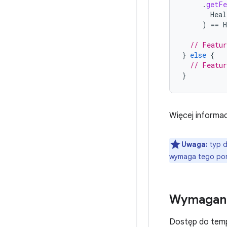
.
getFe
Heal
)
==
// Featur
}
else
{
// Featur
}
Więcej informac
Uwaga:
typ d
wymaga tego pomi
Wymagane
Dostęp do tempe