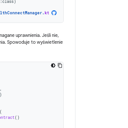
:
class
)
lthConnectManager
.
kt
agane uprawnienia. Jeśli nie,
nia. Spowoduje to wyświetlenie
,
)
(
ontract
()