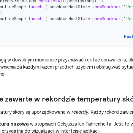
antedPermissions
.
containsAll
(
permissions
))
{
outineScope
.
launch
{
snackbarHostState
.
showSnackbar
(
"Pe
{
outineScope
.
launch
{
snackbarHostState
.
showSnackbar
(
"Pe
Hea
gą w dowolnym momencie przyznawać i cofać uprawnienia, dla
nienia za każdym razem przed ich użyciem i obsługiwać sytua
ne.
e zawarte w rekordzie temperatury sk
atury skóry są uporządkowane w
rekordy
. Każdy rekord zawie
tura bazowa
w stopniach Celsjusza lub Fahrenheita. Jest to 
 przydatna do wizualizacji w interfejsie aplikacji.