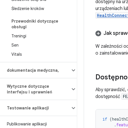
dostępny na urz
urządzeniach l
Śledzenie kroków
HealthConnec
Przewodniki dotyczące
obsługi
Jak spraw
Treningi
Sen
W zależności o
o zainstalowani
Vitals
dokumentacja medyczna
,
Dostępnoś
Wytyczne dotyczące
Aby sprawdzić,
interfejsu i uprawnień
dostępność
FE
Testowanie aplikacji
if
(
healthC
Publikowanie aplikacji
.
featu