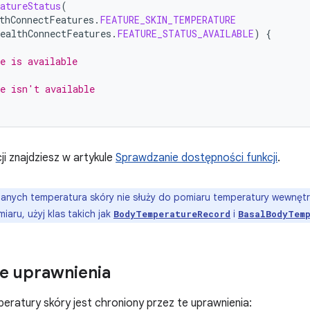
atureStatus
(
thConnectFeatures
.
FEATURE_SKIN_TEMPERATURE
HealthConnectFeatures
.
FEATURE_STATUS_AVAILABLE
)
{
e is available
e isn't available
ji znajdziesz w artykule
Sprawdzanie dostępności funkcji
.
anych temperatura skóry nie służy do pomiaru temperatury wewnętrzne
aru, użyj klas takich jak
i
BodyTemperatureRecord
BasalBodyTem
 uprawnienia
ratury skóry jest chroniony przez te uprawnienia: