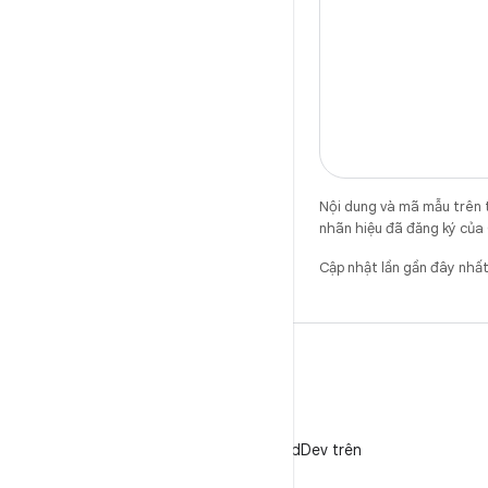
Nội dung và mã mẫu trên 
nhãn hiệu đã đăng ký của 
Cập nhật lần gần đây nhấ
X
Theo dõi @AndroidDev trên
X