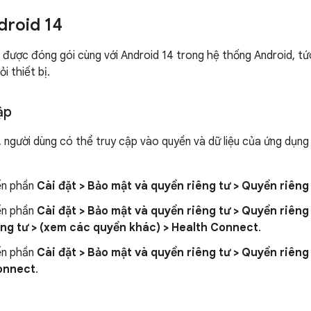
droid 14
được đóng gói cùng với Android 14 trong hệ thống Android, tức
i thiết bị.
ập
, người dùng có thể truy cập vào quyền và dữ liệu của ứng dụ
ến phần
Cài đặt > Bảo mật và quyền riêng tư > Quyền riêng
ến phần
Cài đặt > Bảo mật và quyền riêng tư > Quyền riêng
êng tư > (xem các quyền khác) > Health Connect
.
ến phần
Cài đặt > Bảo mật và quyền riêng tư > Quyền riêng 
onnect
.