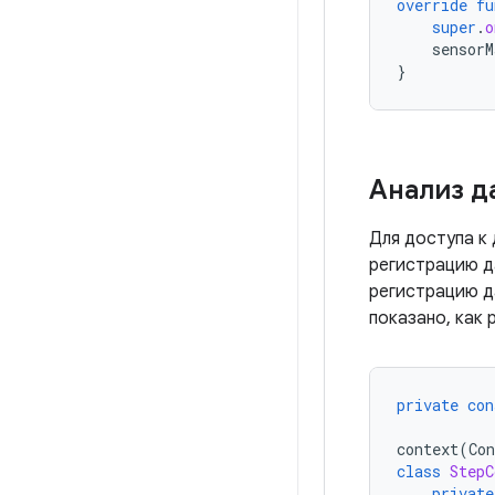
override
fu
super
.
o
sensorM
}
Анализ д
Для доступа к
регистрацию д
регистрацию д
показано, как
private
con
context
(
Con
class
StepC
private