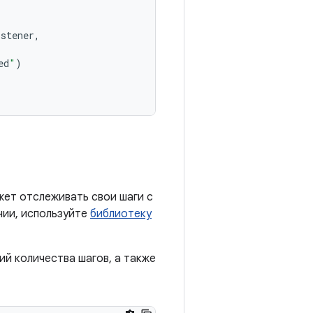
istener
,
ed
"
)
жет отслеживать свои шаги с
нии, используйте
библиотеку
й количества шагов, а также