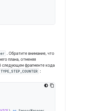
ner
. Обратите внимание, что
его плана, отменяя
 В следующем фрагменте кода
.TYPE_STEP_COUNTER
:
RVICE
)
as
SensorManager