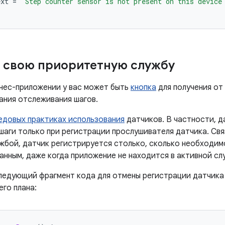
ext
=
"Step counter sensor is not present on this device
 свою приоритетную службу
нес-приложении у вас может быть
кнопка
для получения от
ания отслеживания шагов.
едовых практиках использования
датчиков. В частности, 
шаги только при регистрации прослушивателя датчика. Св
ужбой, датчик регистрируется столько, сколько необходим
анным, даже когда приложение не находится в активной сл
ледующий фрагмент кода для отмены регистрации датчика
го плана: