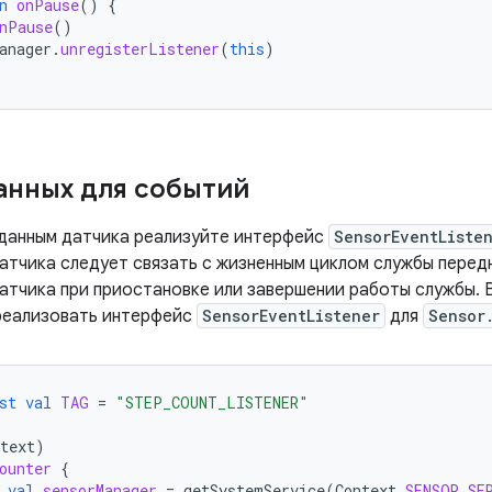
n
onPause
()
{
nPause
()
anager
.
unregisterListener
(
this
)
анных для событий
 данным датчика реализуйте интерфейс
SensorEventListe
атчика следует связать с жизненным циклом службы передн
атчика при приостановке или завершении работы службы.
 реализовать интерфейс
SensorEventListener
для
Sensor
st
val
TAG
=
"STEP_COUNT_LISTENER"
text
)
ounter
{
val
sensorManager
=
getSystemService
(
Context
.
SENSOR_SE