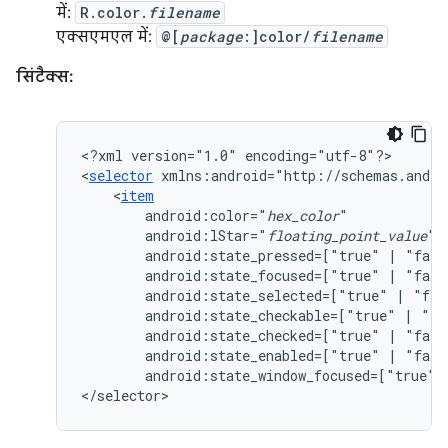
में:
R.color.
filename
एक्सएमएल में:
@[
package
:]color/
filename
सिंटैक्स:
<?xml
version="1.0"
encoding="utf-8"?>

<
selector
xmlns:android="http://schemas.andro
<
item
android:color="
hex_color
android:lStar="
floating_point_value
android:state_pressed=["true"
|
android:state_focused=["true"
|
android:state_selected=["true"
|
android:state_checkable=["true"
|
android:state_checked=["true"
|
android:state_enabled=["true"
|
android:state_window_focused=["true"
</selector>