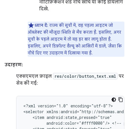
नोटिफ़िकेशन शेड नीचे खींचे या कोई डायलॉग
दिखे.
ध्यान दें:
राज्य की सूची में, वह पहला आइटम जो
ऑब्जेक्ट की मौजूदा स्थिति से मैच करता है. इसलिए, अगर
सूची के पहले आइटम में तो यह हर बार लागू होता है.
इसलिए, अपने डिफ़ॉल्ट वैल्यू को आखिरी में डालें, जैसा कि
नीचे दिए गए उदाहरण में दिखाया गया है.
उदाहरण:
एक्सएमएल फ़ाइल
res/color/button_text.xml
पर
सेव की गई:
<?xml
version="1.0"
encoding="utf-8"?>

<selector
<item
android:color="#ffff0000"/>
<!--
pr
<item