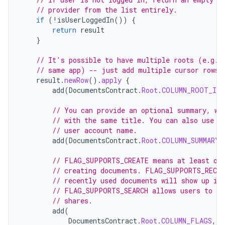
// provider from the list entirely.
if
(
!
isUserLoggedIn
())
{
return
result
}
// It's possible to have multiple roots (e.g. 
// same app) -- just add multiple cursor rows.
result
.
newRow
().
apply
{
add
(
DocumentsContract
.
Root
.
COLUMN_ROOT_ID
,
// You can provide an optional summary, wh
// with the same title. You can also use t
// user account name.
add
(
DocumentsContract
.
Root
.
COLUMN_SUMMARY
,
// FLAG_SUPPORTS_CREATE means at least one
// creating documents. FLAG_SUPPORTS_RECEN
// recently used documents will show up in
// FLAG_SUPPORTS_SEARCH allows users to se
// shares.
add
(
DocumentsContract
.
Root
.
COLUMN_FLAGS
,