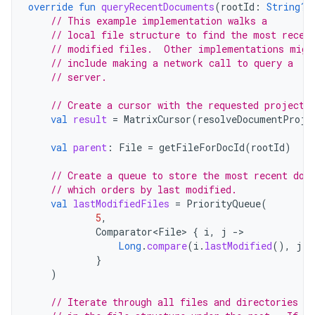
override
fun
queryRecentDocuments
(
rootId
:
String?
,
// This example implementation walks a
// local file structure to find the most recen
// modified files.  Other implementations migh
// include making a network call to query a
// server.
// Create a cursor with the requested projecti
val
result
=
MatrixCursor
(
resolveDocumentProje
val
parent
:
File
=
getFileForDocId
(
rootId
)
// Create a queue to store the most recent doc
// which orders by last modified.
val
lastModifiedFiles
=
PriorityQueue
(
5
,
Comparator<File>
{
i
,
j
-
Long
.
compare
(
i
.
lastModified
(),
j
.
l
}
)
// Iterate through all files and directories