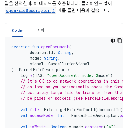
일을 선택한 후 이 메서드를 호출합니다. 클라이언트 앱이
openFileDescriptor()
예를 들면 다음과 같습니다.
Kotlin
자바
override
fun
openDocument
(
documentId
:
String
,
mode
:
String
,
signal
:
CancellationSignal
):
ParcelFileDescriptor
{
Log
.
v
(
TAG
,
"openDocument, mode: 
$
mode
"
)
// It's OK to do network operations in this me
// as long as you periodically check the Cancel
// extremely large file to transfer from the n
// be pipes or sockets (see ParcelFileDescript
val
file
:
File
=
getFileForDocId
(
documentId
)
val
accessMode
:
Int
=
ParcelFileDescriptor
.
par
val
isWrite
:
Boolean
=
mode
.
contains
(
"w"
)