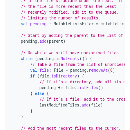
// in the file structure under the root.  If
// the file is more recent than the least
// recently modified, add it to the queue,
// limiting the number of results.
val
pending
:
MutableList<File>
=
mutableListO
// Start by adding the parent to the list of fi
pending
.
add
(
parent
)
// Do while we still have unexamined files
while
(
pending
.
isNotEmpty
())
{
// Take a file from the list of unprocesse
val
file
:
File
=
pending
.
removeAt
(
0
)
if
(
file
.
isDirectory
)
{
// If it's a directory, add all its ch
pending
+=
file
.
listFiles
()
}
else
{
// If it's a file, add it to the order
lastModifiedFiles
.
add
(
file
)
}
}
// Add the most recent files to the cursor,