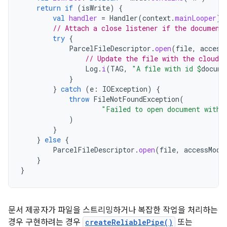
return
if
(
isWrite
)
{
val
handler
=
Handler
(
context
.
mainLooper
)
// Attach a close listener if the document
try
{
ParcelFileDescriptor
.
open
(
file
,
access
// Update the file with the cloud 
Log
.
i
(
TAG
,
"A file with id 
$
docume
}
}
catch
(
e
:
IOException
)
{
throw
FileNotFoundException
(
"Failed to open document with 
)
}
}
else
{
ParcelFileDescriptor
.
open
(
file
,
accessMode
}
}
문서 제공자가 파일을 스트리밍하거나 복잡한 작업을 처리하는
경우 구현하려는 경우
createReliablePipe()
또는