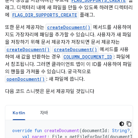
문서 생성을 지원하려면 루트에
FLAG_SUPPORTS_CREATE
플
래그. 디렉터리 내에 새 파일을 만들 수 있도록 하려면 디렉터리
에
FLAG_DIR_SUPPORTS_CREATE
플래그.
또한 문서 제공자는
createDocument()
메서드를 사용하여
지도 가장자리에 패딩을 추가할 수 있습니다. 사용자가 새 파일
을 저장하기 위해 문서 제공자가 저장되면 문서 제공자는
createDocument()
createDocument()
메서드를 사용
하여 새 값을 반환하는 경우
COLUMN_DOCUMENT_ID
: 파일에
서 참조됩니다. 그러면 클라이언트 앱이 이 ID를 사용하여 파일
의 핸들을 가져올 수 있습니다. 궁극적으로
openDocument()
: 새 파일에 씁니다.
다음 코드 스니펫은 문서 제공자일 것입니다
Kotlin
자바
override
fun
createDocument
(
documentId
:
String?
,
m
val
parent
:
File
=
getFileForDocId
(
documentId
)