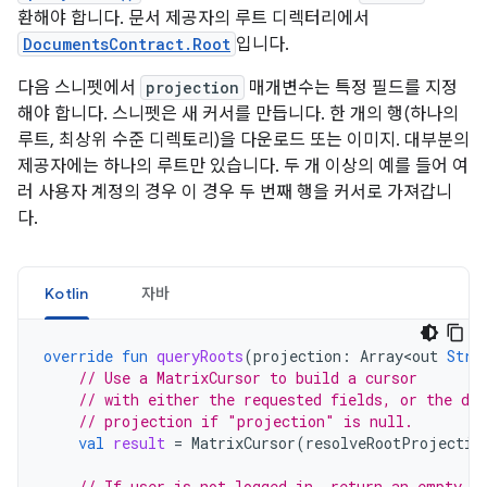
환해야 합니다. 문서 제공자의 루트 디렉터리에서
DocumentsContract.Root
입니다.
다음 스니펫에서
projection
매개변수는 특정 필드를 지정
해야 합니다. 스니펫은 새 커서를 만듭니다. 한 개의 행(하나의
루트, 최상위 수준 디렉토리)을 다운로드 또는 이미지. 대부분의
제공자에는 하나의 루트만 있습니다. 두 개 이상의 예를 들어 여
러 사용자 계정의 경우 이 경우 두 번째 행을 커서로 가져갑니
다.
Kotlin
자바
override
fun
queryRoots
(
projection
:
Array<out
Stri
// Use a MatrixCursor to build a cursor
// with either the requested fields, or the def
// projection if "projection" is null.
val
result
=
MatrixCursor
(
resolveRootProjectio
// If user is not logged in, return an empty r