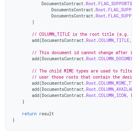
DocumentsContract
.
Root
.
FLAG_SUPPORTS_C
DocumentsContract
.
Root
.
FLAG_SUPPOR
DocumentsContract
.
Root
.
FLAG_SUPPOR
)
// COLUMN_TITLE is the root title (e.g. Ga
add
(
DocumentsContract
.
Root
.
COLUMN_TITLE
,
c
// This document id cannot change after it
add
(
DocumentsContract
.
Root
.
COLUMN_DOCUMENT
// The child MIME types are used to filter
// user those roots that contain the desir
add
(
DocumentsContract
.
Root
.
COLUMN_MIME_TYP
add
(
DocumentsContract
.
Root
.
COLUMN_AVAILABL
add
(
DocumentsContract
.
Root
.
COLUMN_ICON
,
R
.
}
return
result
}