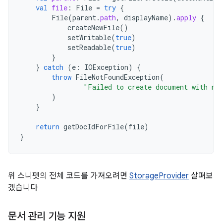
val
file
:
File
=
try
{
File
(
parent
.
path
,
displayName
).
apply
{
createNewFile
()
setWritable
(
true
)
setReadable
(
true
)
}
}
catch
(
e
:
IOException
)
{
throw
FileNotFoundException
(
"Failed to create document with na
)
}
return
getDocIdForFile
(
file
)
}
위 스니펫의 전체 코드를 가져오려면
StorageProvider
살펴보
겠습니다
문서 관리 기능 지원