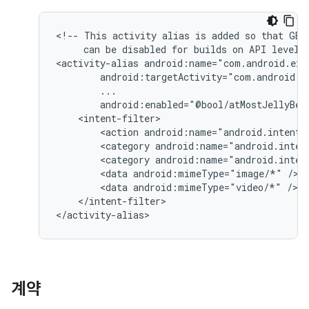
<!--
This
activity
alias
is
added
so
that
GET
can
be
disabled
for
builds
on
API
level
<activity-alias
<action
android:name="android.intent.
<category
android:name="android.inten
<category
android:name="android.inten
<data
android:mimeType="image/*"
<data
android:mimeType="video/*"
</intent-filter>

</activity-alias>
계약