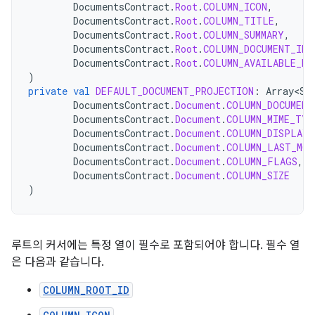
DocumentsContract
.
Root
.
COLUMN_ICON
,
DocumentsContract
.
Root
.
COLUMN_TITLE
,
DocumentsContract
.
Root
.
COLUMN_SUMMARY
,
DocumentsContract
.
Root
.
COLUMN_DOCUMENT_ID
,
DocumentsContract
.
Root
.
COLUMN_AVAILABLE_BY
)
private
val
DEFAULT_DOCUMENT_PROJECTION
:
Array<St
DocumentsContract
.
Document
.
COLUMN_DOCUMENT
DocumentsContract
.
Document
.
COLUMN_MIME_TYP
DocumentsContract
.
Document
.
COLUMN_DISPLAY_
DocumentsContract
.
Document
.
COLUMN_LAST_MOD
DocumentsContract
.
Document
.
COLUMN_FLAGS
,
DocumentsContract
.
Document
.
COLUMN_SIZE
)
루트의 커서에는 특정 열이 필수로 포함되어야 합니다. 필수 열
은 다음과 같습니다.
COLUMN_ROOT_ID