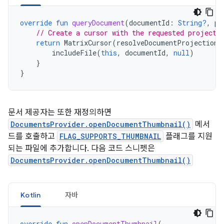
override
fun
queryDocument
(
documentId
:
String?
,
pr
// Create a cursor with the requested projecti
return
MatrixCursor
(
resolveDocumentProjection
(
includeFile
(
this
,
documentId
,
null
)
}
}
문서 제공자는 또한 재정의하면
DocumentsProvider.openDocumentThumbnail()
메서
드를 호출하고
FLAG_SUPPORTS_THUMBNAIL
플래그를 지원
되는 파일에 추가합니다. 다음 코드 스니펫은
DocumentsProvider.openDocumentThumbnail()
Kotlin
자바
override
fun
openDocumentThumbnail
(