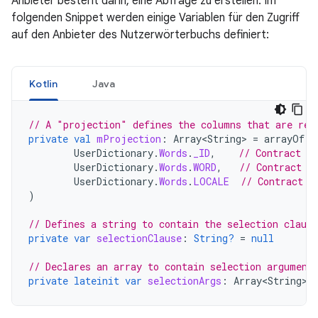
Anbieter besteht darin, eine Abfrage zu erstellen. Im
folgenden Snippet werden einige Variablen für den Zugriff
auf den Anbieter des Nutzerwörterbuchs definiert:
Kotlin
Java
// A "projection" defines the columns that are ret
private
val
mProjection
:
Array<String>
=
arrayOf
(
UserDictionary
.
Words
.
_ID
,
// Contract c
UserDictionary
.
Words
.
WORD
,
// Contract c
UserDictionary
.
Words
.
LOCALE
// Contract c
)
// Defines a string to contain the selection clause
private
var
selectionClause
:
String?
=
null
// Declares an array to contain selection argument
private
lateinit
var
selectionArgs
:
Array<String>