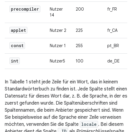
precompiler
Nutzer
200
fr_FR
14
applet
Nutzer 2
225
fr_CA
const
Nutzer 1
255
pt_BR
int
Nutzer5
100
de_DE
In Tabelle 1 steht jede Zeile für ein Wort, das in keinem
Standardwörterbuch zu finden ist. Jede Spalte stellt einen
Datensatz für dieses Wort dar, z. B. die Sprache, in der es
zuerst gefunden wurde. Die Spaltenüberschriften sind
Spaltennamen, die beim Anbieter gespeichert sind. Wenn
Sie beispielsweise auf die Sprache einer Zeile verweisen
möchten, verwenden Sie die Spalte
locale
. Bei diesem
Anbieter dient die Spalte
_ID
als
Primärschlüsselspalte
,