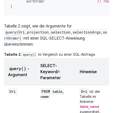
sortOrder
// The 
)
Tabelle 2 zeigt, wie die Argumente für
query(Uri,projection,selection,selectionArgs,so
rtOrder)
mit einer SQL-SELECT-Anweisung
übereinstimmen:
Tabelle 2
:
im Vergleich zu einer SQL-Abfrage.
query()
SELECT-
query(
)
-
Keyword/-
Hinweise
Argument
Parameter
Uri
FROM
table
_
Uri
ist der
name
Tabelle im
Anbieter
table_name
zugeordnet.