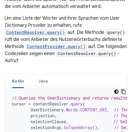
die vom Anbieter automatisch verwaltet wird.
Um eine Liste der Wörter und ihrer Sprachen vom User
Dictionary Provider zu erhalten, rufe
ContentResolver.query()
auf. Die Methode
query()
ruft die vom Anbieter des Nutzerwörterbuchs definierte
Methode
ContentProvider.query()
auf. Die folgenden
Codezeilen zeigen einen
ContentResolver.query()
-
Aufruf:
Kotlin
Java
// Queries the UserDictionary and returns results
cursor
=
contentResolver
.
query
(
UserDictionary
.
Words
.
CONTENT_URI
,
// The 
projection
,
// The 
selectionClause
,
// Selec
selectionArgs
.
toTypedArray
(),
// Sele