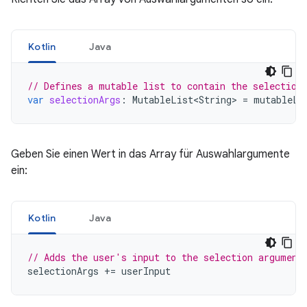
Kotlin
Java
// Defines a mutable list to contain the selection
var
selectionArgs
:
MutableList<String>
=
mutableLi
Geben Sie einen Wert in das Array für Auswahlargumente
ein:
Kotlin
Java
// Adds the user's input to the selection argument
selectionArgs
+=
userInput