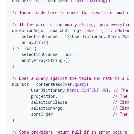
searchString
=
searchWord
.
text
.
toString
()
// Insert code here to check for invalid or malici
// If the word is the empty string, gets everythin
selectionArgs
=
searchString
?.
takeIf
{
it
.
isNotEmp
selectionClause
=
"
${
UserDictionary
.
Words
.
WORD
arrayOf
(
it
)
}
?:
run
{
selectionClause
=
null
emptyArray<String>
()
}
// Does a query against the table and returns a Cu
mCursor
=
contentResolver
.
query
(
UserDictionary
.
Words
.
CONTENT_URI
,
// The c
projection
,
// The c
selectionClause
,
// Either
selectionArgs
,
// Eithe
sortOrder
// The s
)
// Some providers return null if an error occurs, 