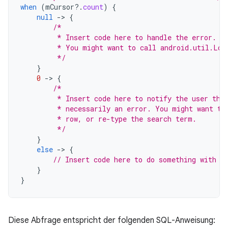
when
(
mCursor
?.
count
)
{
null
-
>
{
/*
         * Insert code here to handle the error. B
         * You might want to call android.util.Log
         */
}
0
-
>
{
/*
         * Insert code here to notify the user tha
         * necessarily an error. You might want to
         * row, or re-type the search term.
         */
}
else
-
>
{
// Insert code here to do something with t
}
}
Diese Abfrage entspricht der folgenden SQL-Anweisung: