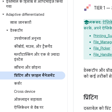
इस्तेमाल के हिसाब से ऑप्टिमाइज़ किया
गया
TIER 1 —
Adaptive differentiated
मकसद:
ऐप्लिक
खास जानकारी
करके, अपने ऐप्लि
डेस्कटॉप
Printing_S
उपयोगकर्ता अनुभव
File_Manag
कीबोर्ड
,
माउस
,
और ट्रैकपैड
File_Picker
मल्टीटास्किंग और एक से ज़्यादा
File_Handle
इंस्टेंस
खींचना और छोड़ना
डेस्कटॉप और प्रॉड
प्रिंटिंग और फ़ाइल मैनेजमेंट
को कई तरीकों से 
कर्सर
Cross device
प्रिंटिंग
ऑफ़लाइन सहायता
ऐप्लिकेशन से वेब पर
दस्तावेज़ को प्रिं