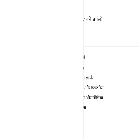
X
X पर @AndroidDev को फ़ॉलो
करें
ANDROID के बारे में ज़्यादा
खोजें
जानें
गेमिंग
Android
मशीन लर्निंग
Android for Enterprise
सेहत और फ़िटनेस
सुरक्षा
कैमरा और मीडिया
सोर्स
निजता
समाचार
5G
ब्लॉग
पॉडकास्ट