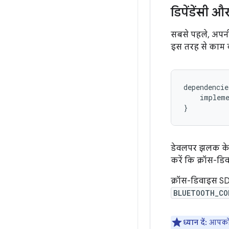
डिपेंडेंसी औ
सबसे पहले, अपनी
इस तरह से काम क
dependencie
impleme
}
डेवलपर झलक के द
करें कि क्रॉस-डि
क्रॉस-डिवाइस SD
BLUETOOTH_CO
ध्यान दें:
आपको अ