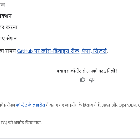
ोज
नेक्शन
सफ़र करना
गए सेशन
 का समय
GitHub पर क्रॉस-डिवाइस रॉक, पेपर, सिज़र्स
.
क्या इस कॉन्टेंट से आपको मदद मिली?
 कोड सैंपल
कॉन्टेंट के लाइसेंस
में बताए गए लाइसेंस के हिसाब से हैं. Java और OpenJDK, Ora
C) को अपडेट किया गया.