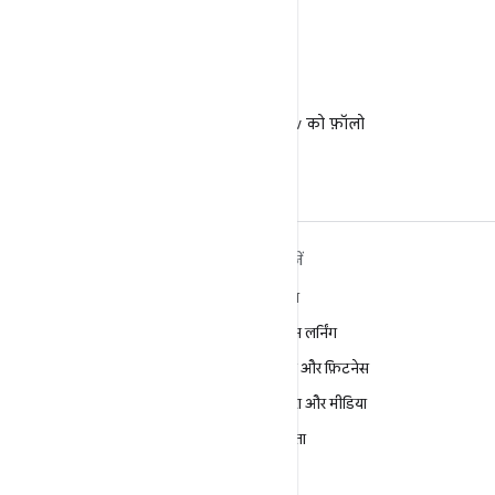
X
X पर @AndroidDev को फ़ॉलो
करें
ANDROID के बारे में ज़्यादा
खोजें
जानें
गेमिंग
Android
मशीन लर्निंग
Android for Enterprise
सेहत और फ़िटनेस
सुरक्षा
कैमरा और मीडिया
सोर्स
निजता
समाचार
5G