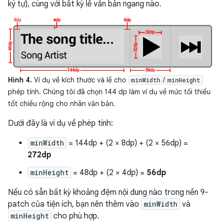
ký tự), cùng với bất kỳ lề văn bản ngang nào.
Hình 4.
Ví dụ về kích thước và lề cho
/
minWidth
minHeight
phép tính. Chúng tôi đã chọn 144 dp làm ví dụ về mức tối thiểu
tốt chiều rộng cho nhãn văn bản.
Dưới đây là ví dụ về phép tính:
minWidth
= 144dp + (2 × 8dp) + (2 × 56dp) =
272dp
minHeight
= 48dp + (2 × 4dp) =
56dp
Nếu có sẵn bất kỳ khoảng đệm nội dung nào trong nền 9-
patch của tiện ích, bạn nên thêm vào
minWidth
và
minHeight
cho phù hợp.