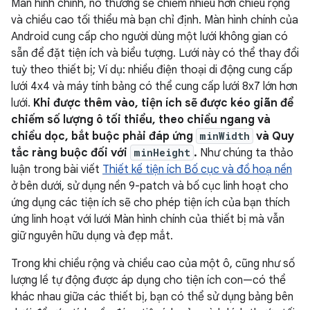
Màn hình chính, nó thường sẽ chiếm nhiều hơn chiều rộng
và chiều cao tối thiểu mà bạn chỉ định. Màn hình chính của
Android cung cấp cho người dùng một lưới không gian có
sẵn để đặt tiện ích và biểu tượng. Lưới này có thể thay đổi
tuỳ theo thiết bị; Ví dụ: nhiều điện thoại di động cung cấp
lưới 4x4 và máy tính bảng có thể cung cấp lưới 8x7 lớn hơn
lưới.
Khi được thêm vào, tiện ích sẽ được kéo giãn để
chiếm số lượng ô tối thiểu, theo chiều ngang và
chiều dọc, bắt buộc phải đáp ứng
minWidth
và Quy
tắc ràng buộc đối với
minHeight
.
Như chúng ta thảo
luận trong bài viết
Thiết kế tiện ích Bố cục và đồ hoạ nền
ở bên dưới, sử dụng nền 9-patch và bố cục linh hoạt cho
ứng dụng các tiện ích sẽ cho phép tiện ích của bạn thích
ứng linh hoạt với lưới Màn hình chính của thiết bị mà vẫn
giữ nguyên hữu dụng và đẹp mắt.
Trong khi chiều rộng và chiều cao của một ô, cũng như số
lượng lề tự động được áp dụng cho tiện ích con—có thể
khác nhau giữa các thiết bị, bạn có thể sử dụng bảng bên