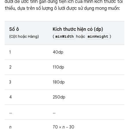
dưới để ước tính gần đúng tiện ích của mình kích thước tối
thiểu, dựa trên số lượng ô lưới được sử dụng mong muốn:
Số ô
Kích thước hiện có (dp)
minWidth
minHeight
(Cột hoặc Hàng)
(
hoặc
)
1
40dp
2
110dp
3
180dp
4
250dp
…
…
n
70 ×
n
− 30