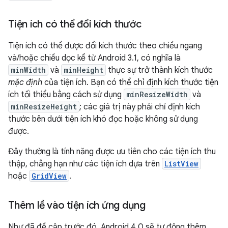
Tiện ích có thể đổi kích thước
Tiện ích có thể được đổi kích thước theo chiều ngang
và/hoặc chiều dọc kể từ Android 3.1, có nghĩa là
minWidth
và
minHeight
thực sự trở thành kích thước
mặc định
của tiện ích. Bạn có thể chỉ định kích thước tiện
ích tối thiểu bằng cách sử dụng
minResizeWidth
và
minResizeHeight
; các giá trị này phải chỉ định kích
thước bên dưới tiện ích khó đọc hoặc không sử dụng
được.
Đây thường là tính năng được ưu tiên cho các tiện ích thu
thập, chẳng hạn như các tiện ích dựa trên
ListView
hoặc
GridView
.
Thêm lề vào tiện ích ứng dụng
Như đã đề cập trước đó, Android 4.0 sẽ tự động thêm