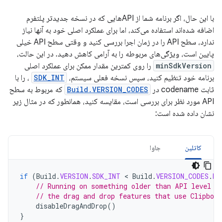
با این حال، اگر برنامه شما از APIهایی که در نسخه جدیدتر پلتفرم
اضافه شده‌اند استفاده می‌کند، اما برای عملکرد اصلی خود به آنها نیاز
ندارد، سطح API را در زمان اجرا بررسی کنید و وقتی سطح API خیلی
پایین است، ویژگی‌های مربوطه را به آرامی کاهش دهید. در این حالت،
minSdkVersion
را روی کمترین مقدار ممکن برای عملکرد اصلی
برنامه خود تنظیم کنید، سپس نسخه فعلی سیستم،
SDK_INT
، را با
ثابت codename در
Build.VERSION_CODES
که مربوط به سطح
API مورد نظر برای بررسی است، مقایسه کنید، همانطور که در مثال زیر
نشان داده شده است:
کاتلین
جاوا
if
(
Build
.
VERSION
.
SDK_INT
 < 
Build
.
VERSION_CODES
.
HO
// Running on something older than API level 1
// the drag and drop features that use Clipboa
disableDragAndDrop
()
}