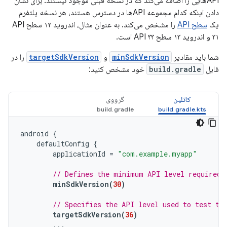
APIهایی را اضافه می‌کند که در نسخه قبلی موجود نیستند. برای نشان
دادن اینکه کدام مجموعه APIها در دسترس هستند، هر نسخه پلتفرم
یک
سطح API
را مشخص می‌کند. به عنوان مثال، اندروید ۱۲ سطح API
۳۱ و اندروید ۱۳ سطح API ۳۳ است.
شما باید مقادیر
minSdkVersion
و
targetSdkVersion
را در
فایل
build.gradle
خود مشخص کنید:
کاتلین
گرووی
android
{
defaultConfig
{
applicationId
=
"com.example.myapp"
// Defines the minimum API level required 
minSdkVersion
(
30
)
// Specifies the API level used to test th
targetSdkVersion
(
36
)
...