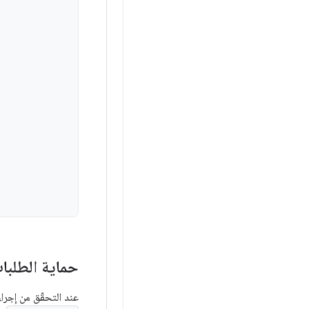
حماية الطلبات
عند التحقّق من إجراء اتّخذه ا