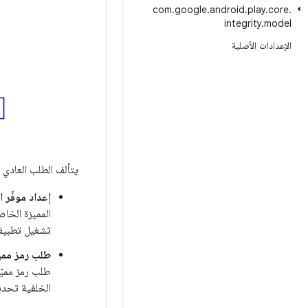
com
.
google
.
android
.
play
.
core
.
integrity
.
model
الإعدادات الأصلية
يتألف الطلب العادي 
إعداد موفّر 
المميزة الخا
تشغيل تطبيقك
طلب رمز مميّ
طلب رمز مميّ
الخلفية تحديد