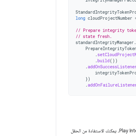
StandardIntegrityTokenPr
long
cloudProjectNumber
// Prepare integrity tok
// state fresh.
standardIntegrityManager
PrepareIntegrityToke
.
setCloudProject
.
build
())
.
addOnSuccessListene
integrityTokenPr
})
.
addOnFailureListene