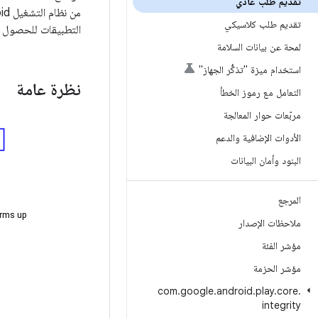
تقديم طلب عادي
تقديم طلب كلاسيكي
التطبيقات للحصول على
لمحة عن بيانات السلامة
استخدام ميزة "تذكُّر الجهاز"
نظرة عامة
التعامل مع رموز الخطأ
مربّعات حوار المعالجة
الأدوات الإضافية والدعم
البنود وأمان البيانات
المرجع
ملاحظات الإصدار
مؤشر الفئة
مؤشر الحزمة
com
.
google
.
android
.
play
.
core
.
integrity