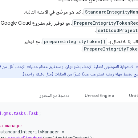
StandardIntegrityMa
، كما هو موضّح في الأمثلة التالية.
PrepareIntegrityTokenRe
، مع توفير رقم مشروع Google Cloud من خلال الطريقة
.
setCloudProject
لإدارة للاتصال بـ
prepareIntegrityToken()
، مع توفير
.
PrepareIntegrityToke
نصح بضبط مهلة زمنية تستوعب عددًا كبيرًا من الطلبات (مثل دقيقة واحدة).
Uni
Unreal Engine
مدمجة مع المحتوى
d.gms.tasks.Task
;
 a manager.
standardIntegrityManager
=
ory
.
createStandard
(
applicationContext
);