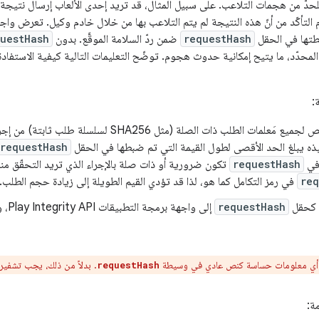
حدّ من هجمات التلاعب. على سبيل المثال، قد تريد إحدى الألعاب إرسال نتيجة 
requestHash
ضمن ردّ السلامة الموقَّع. بدون
uestHash
محدّد، ما يتيح إمكانية حدوث هجوم. توضّح التعليمات التالية كيفية الاستفاد
:
احتساب ملخّص لجميع مَعلمات الطلب ذات الصلة (مثل 256
يذه يبلغ الحد الأقصى لطول القيمة التي تم ضبطها في الحقل
requestHash
في
requestHash
تكون ضرورية أو ذات صلة بالإجراء الذي تريد التحقّق من
req
في رمز التكامل كما هو، لذا قد تؤدي القيم الطويلة إلى زيادة حجم الطلب.
ص كحقل
requestHash
إلى و
ا أي معلومات حساسة كنص عادي في وسيطة
. بدلاً من ذلك، يجب تشفير 
requestHash
ة: