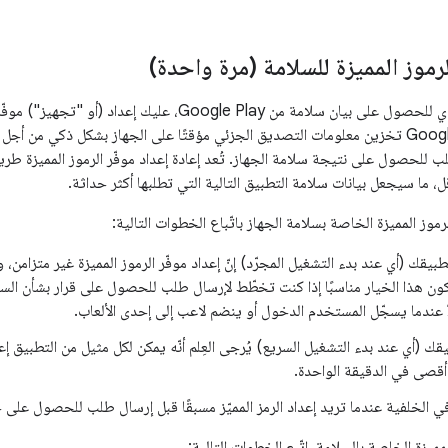
لرموز المميزة للسلامة (مرة واحدة)
قبل تقديم طلب عادي للحصول على بيان سلامة من Google Play
ذلك لخدمة Google Play تخزين معلومات التصديق الجزئي مؤقتًا على الجهاز بشكل ذكي م
 للحصول على نتيجة سلامة الجهاز. تُعد إعادة إعداد موفّر الرموز المميزة طريق
ل، ما سيجعل بيانات سلامة التطبيق التالية التي تطلبها أكثر حداثة.
رموز المميزة الخاصة بسلامة الجهاز باتّباع الخطوات التالية:
يقك (أي عند بدء التشغيل المجرّد) إنّ إعداد موفّر الرموز المميزة غير متزامن، 
ون هذا الخيار مناسبًا إذا كنت تخطّط لإرسال طلب للحصول على قرار بشأن ال
ً عندما يسجّل المستخدم الدخول أو ينضم لاعب إلى إحدى الألعاب.
ك (أي عند بدء التشغيل السريع) يُرجى العِلم أنّه يمكن لكل مثيل من التطبيق إعد
 الخلفية عندما تريد إعداد الرمز المميّز مسبقًا قبل إرسال طلب للحصول على 
لمميزة الخاصة بالسلامة، اتّبِع الخطوات التالية: