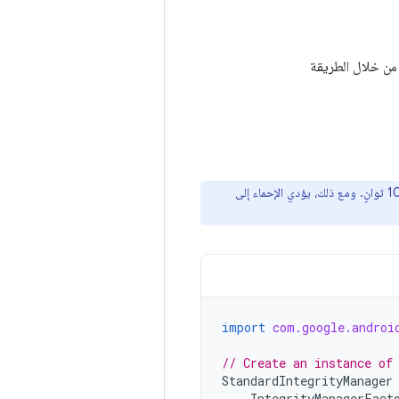
يبلغ وقت الاستجابة النموذجي لعملية الإحماء بضع ثوانٍ، وتستغرق معظم عمليات الإحماء أقل من 10 ثوانٍ. ومع ذلك، يؤدي الإحماء إلى
import
com.google.androi
// Create an instance of
StandardIntegrityManager
IntegrityManagerFact