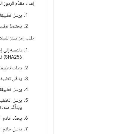
إعداد مقدّم الرموز ا
يرسل تطبيقك طل
يحتفظ تطبيقك 
طلب رمز مميّز للسلا
بالنسبة إلى 
SHA256) للطلب الذي سيتم إجراؤه.
يطلب تطبيقك ر
يتلقّى تطبيقك ال
يرسل تطبيقك ا
ويتأكّد منه، 
يحدّد خادم ال
يرسل خادم ال