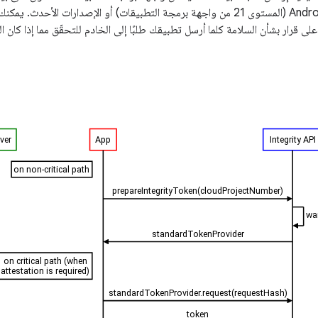
من نظام التشغيل Android (المستوى 21 من واجهة برمجة التطبيقات) أو الإصدارا
 قرار بشأن السلامة كلما أرسل تطبيقك طلبًا إلى الخادم للتحقّق مما إذا كان ال