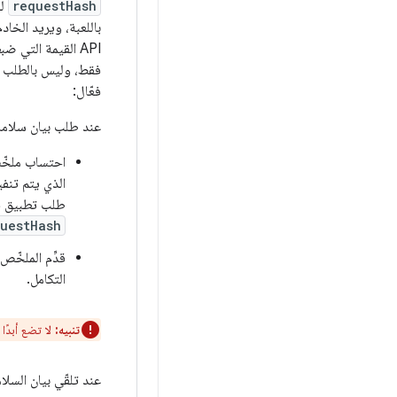
requestHash
لل
API القيمة التي ضبطتها في الحقل
فقط، وليس بالطلب ال
فعّال:
عند طلب بيان سلامة
الذي يتم تنف
طلب تطبيق 
uestHash
قدِّم الملخّ
التكامل.
تنبيه:
لا تضع أبدً
عند تلقّي بيان السلام