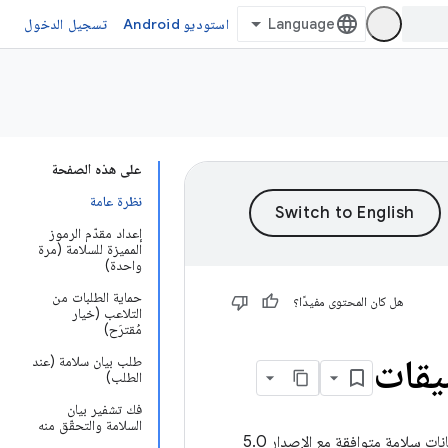
استوديو Android
تسجيل الدخول
على هذه الصفحة
نظرة عامة
إعداد مقدّم الرموز
المميزة للسلامة (مرة
واحدة)
حماية الطلبات من
هل كان المحتوى مفيدًا؟
التلاعب (خيار
مُقترَح)
يقات
طلب بيان سلامة (عند
الطلب)
فك تشفير بيان
السلامة والتحقّق منه
توضّح هذه الصفحة كيفية إرسال طلبات بيانات عادية من واجهة برمجة التطبيقات للحصول على بيانات سلامة متوافقة مع الإصدار 5.0