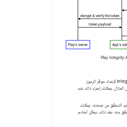
: عليك استدعاء واجهة Integrity API لإعداد موفّر الرموز
 المثال، يمكنك إجراء ذلك عند
ريد التحقّق من صحته، يمكنك
ّق منه. بعد ذلك، يمكن لخادم