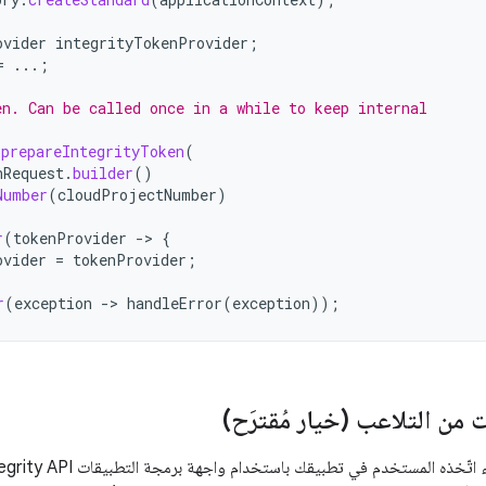
ovider
integrityTokenProvider
;
=
...;
en. Can be called once in a while to keep internal
.
prepareIntegrityToken
(
nRequest
.
builder
()
Number
(
cloudProjectNumber
)
r
(
tokenProvider
->
{
ovider
=
tokenProvider
;
r
(
exception
->
handleError
(
exception
));
 من التلاعب (خيار مُقترَح)
لمستخدم في تطبيقك باستخدام واجهة برمجة التطبيقات Play Integrity API، يمكنك الاستفادة من الحقل