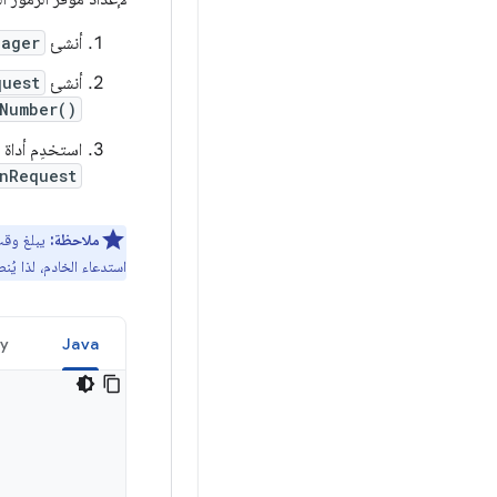
أنشئ
nager
أنشئ
quest
Number()
استخدِم أداة ا
nRequest
ملاحظة:
استدعاء الخادم، لذا يُ
ty
Java