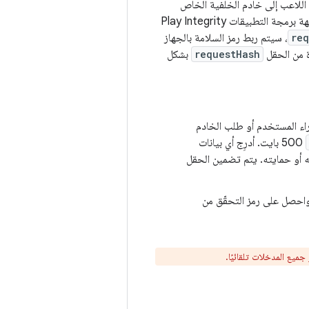
اللاعب إلى خادم الخلفية الخاص
باللعبة، ويريد الخادم التأكّد من أنّ هذه النتيجة لم يتم التلاعب بها من خلال خادم وكيل. تعرض واجهة برمجة التطبيقات Play Integrity
req
، سيتم ربط رمز السلامة بالجهاز
ة من الحقل
requestHash
بشكل
SHA لسلسلة طلب ثابتة) من إجراء المستخدم أو طلب الخادم
500 بايت. أدرِج أي بيانات
ه أو حمايته. يتم تضمين الحقل
اجهة برمجة التطبيقات Play Integrity API، واحصل على رمز التحقّق من
جميع المدخلات تلقائيًا.