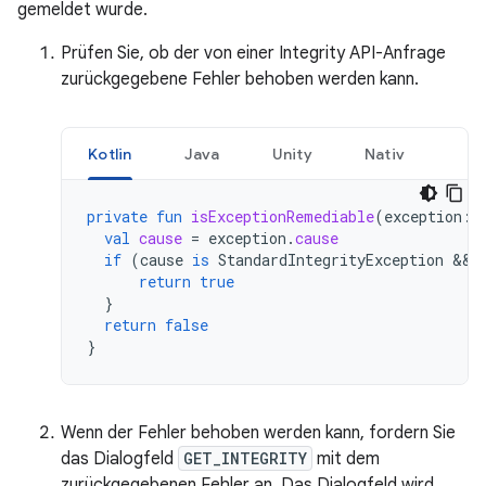
gemeldet wurde.
Prüfen Sie, ob der von einer Integrity API-Anfrage
zurückgegebene Fehler behoben werden kann.
Kotlin
Java
Unity
Nativ
private
fun
isExceptionRemediable
(
exception
:
val
cause
=
exception
.
cause
if
(
cause
is
StandardIntegrityException
&&
return
true
}
return
false
}
Wenn der Fehler behoben werden kann, fordern Sie
das Dialogfeld
GET_INTEGRITY
mit dem
zurückgegebenen Fehler an. Das Dialogfeld wird