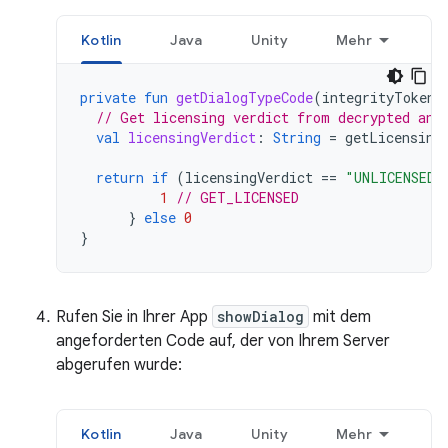
Kotlin
Java
Unity
Mehr
private
fun
getDialogTypeCode
(
integrityToken
:
// Get licensing verdict from decrypted and
val
licensingVerdict
:
String
=
getLicensing
return
if
(
licensingVerdict
==
"UNLICENSED"
1
// GET_LICENSED
}
else
0
}
Rufen Sie in Ihrer App
showDialog
mit dem
angeforderten Code auf, der von Ihrem Server
abgerufen wurde:
Kotlin
Java
Unity
Mehr