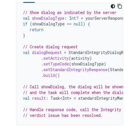
// Show dialog as indicated by the server
val
showDialogType
:
Int?
=
yourServerResponse
if
(
showDialogType
==
null
)
{
return
}
// Create dialog request
val
dialogRequest
=
StandardIntegrityDialogReq
.
setActivity
(
activity
)
.
setTypeCode
(
showDialogType
)
.
setStandardIntegrityResponse
(
Standar
.
build
()
// Call showDialog, the dialog will be shown o
// and the task will complete when the dialog
val
result
:
Task<Int>
=
standardIntegrityMana
// Handle response code, call the Integrity A
// verdict issue has been resolved. 