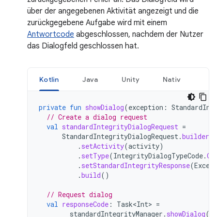
über der angegebenen Aktivität angezeigt und die
zurückgegebene Aufgabe wird mit einem
Antwortcode
abgeschlossen, nachdem der Nutzer
das Dialogfeld geschlossen hat.
Kotlin
Java
Unity
Nativ
private
fun
showDialog
(
exception
:
StandardInt
// Create a dialog request
val
standardIntegrityDialogRequest
=
StandardIntegrityDialogRequest
.
builder
(
.
setActivity
(
activity
)
.
setType
(
IntegrityDialogTypeCode
.
GE
.
setStandardIntegrityResponse
(
Excep
.
build
()
// Request dialog
val
responseCode
:
Task<Int>
=
standardIntegrityManager
.
showDialog
(
s