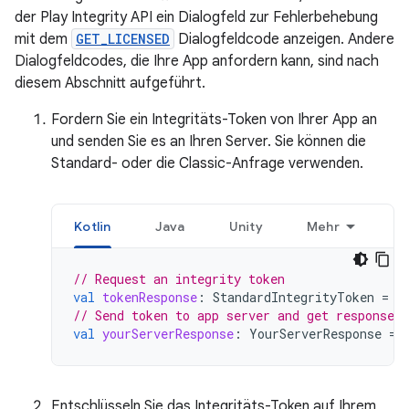
der Play Integrity API ein Dialogfeld zur Fehlerbehebung
mit dem
GET_LICENSED
Dialogfeldcode anzeigen. Andere
Dialogfeldcodes, die Ihre App anfordern kann, sind nach
diesem Abschnitt aufgeführt.
Fordern Sie ein Integritäts-Token von Ihrer App an
und senden Sie es an Ihren Server. Sie können die
Standard- oder die Classic-Anfrage verwenden.
Kotlin
Java
Unity
Mehr
// Request an integrity token
val
tokenResponse
:
StandardIntegrityToken
=
r
// Send token to app server and get response o
val
yourServerResponse
:
YourServerResponse
=
Entschlüsseln Sie das Integritäts-Token auf Ihrem