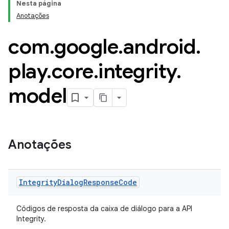
Nesta página
Anotações
com
.
google
.
android
.
play
.
core
.
integrity
.
model
y.model
Anotações
Integrity
Dialog
Response
Code
Códigos de resposta da caixa de diálogo para a API
Integrity.