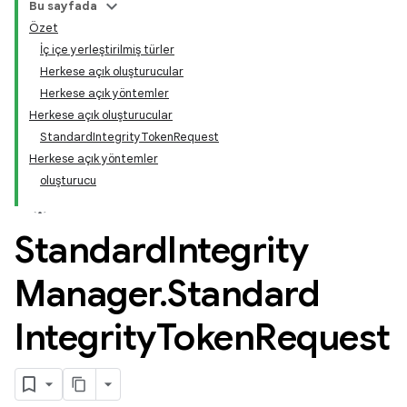
Bu sayfada
Özet
İç içe yerleştirilmiş türler
Herkese açık oluşturucular
Herkese açık yöntemler
Herkese açık oluşturucular
StandardIntegrityTokenRequest
Herkese açık yöntemler
oluşturucu
Standard
Integrity
Manager
.
Standard
Integrity
Token
Request