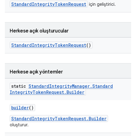
StandardIntegrityTokenRequest
için geliştirici.
Herkese açık oluşturucular
StandardIntegrityTokenRequest
()
Herkese açık yöntemler
static
Standard
Integrity
Manager
.
Standard
Integrity
Token
Request
.
Builder
builder
()
StandardIntegrityTokenRequest.Builder
oluşturur.