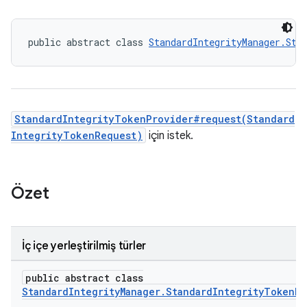
public abstract class 
StandardIntegrityManager.Sta
StandardIntegrityTokenProvider#request(Standard
IntegrityTokenRequest)
için istek.
Özet
İç içe yerleştirilmiş türler
public abstract class
StandardIntegrityManager.StandardIntegrityTokenRe