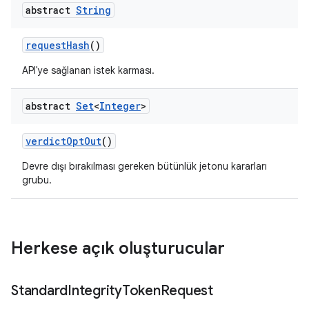
abstract
String
requestHash
()
API'ye sağlanan istek karması.
abstract
Set
<
Integer
>
y.model
verdictOptOut
()
Devre dışı bırakılması gereken bütünlük jetonu kararları
grubu.
Herkese açık oluşturucular
Standard
Integrity
Token
Request