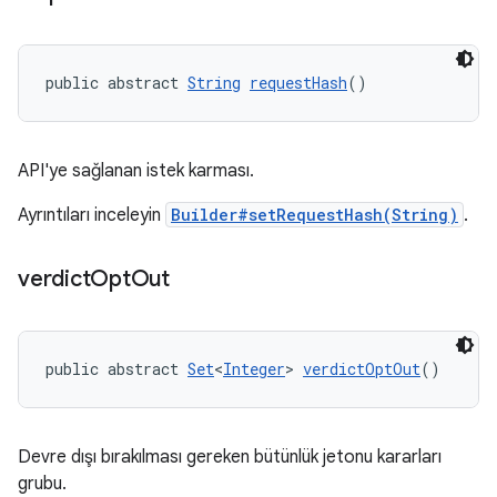
public abstract 
String
requestHash
()
API'ye sağlanan istek karması.
Ayrıntıları inceleyin
Builder#setRequestHash(String)
.
verdict
Opt
Out
public abstract 
Set
<
Integer
> 
verdictOptOut
()
Devre dışı bırakılması gereken bütünlük jetonu kararları
grubu.