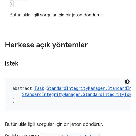
)
Bütünlükle ilgili sorgular için bir jeton döndürür.
Herkese açık yöntemler
istek
abstract 
Task
<
StandardIntegrityManager.StandardInt
StandardIntegrityManager.StandardIntegrityToke
)
Bütünlükle ilgili sorgular için bir jeton döndürür.