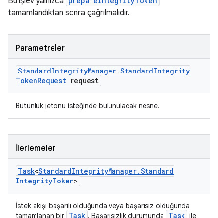
Bu işlev yalnızca
prepareIntegrityToken
tamamlandıktan sonra çağrılmalıdır.
Parametreler
Standard
Integrity
Manager
.
Standard
Integrity
Token
Request
request
Bütünlük jetonu isteğinde bulunulacak nesne.
İlerlemeler
Task
<
Standard
Integrity
Manager
.
Standard
Integrity
Token
>
İstek akışı başarılı olduğunda veya başarısız olduğunda
Task
Task
tamamlanan bir
. Başarısızlık durumunda
ile