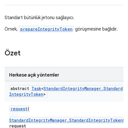
Standart bütünlük jetonu sağlayıcı.
y.model
Örnek,
prepareIntegrityToken
görüşmesine bağlıdır.
Özet
Herkese açık yöntemler
abstract
Task
<
Standard
Integrity
Manager
.
Standard
Integrity
Token
>
request
(
StandardIntegrityManager.StandardIntegrityTokenRe
request