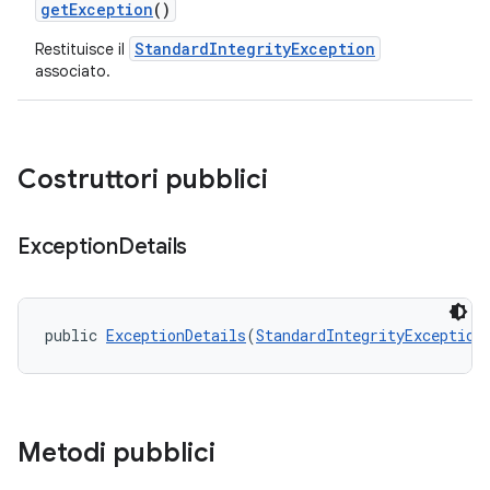
getException
()
StandardIntegrityException
Restituisce il
associato.
y.model
Costruttori pubblici
Exception
Details
public 
ExceptionDetails
(
StandardIntegrityException
Metodi pubblici