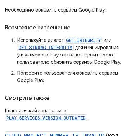
Необходимо обновить сервисы Google Play.
Возможное разрешение
Используйте диалог
GET_INTEGRITY
или
GET_STRONG_INTEGRITY
для инициирования
управляемого Play опыта, который поможет
пользователю обновить сервисы Google Play.
Попросите пользователя обновить сервисы
Google Play.
Смотрите также
Классический запрос см. в
PLAY_SERVICES_VERSION_OUTDATED
.
CLOUD
_
PROJECT
_
NUMBER
_
IS
_
INVALID
(код