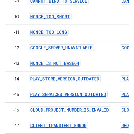
CANNOT_BIND_TO_SERVICE
CANN
-9
NONCE_TOO_SHORT
-10
NONCE_TOO_LONG
-11
GOOGLE_SERVER_UNAVAILABLE
GOOGL
-12
NONCE_IS_NOT_BASE64
-13
PLAY_STORE_VERSION_OUTDATED
PLAY
-14
PLAY_SERVICES_VERSION_OUTDATED
PLAY
-15
CLOUD_PROJECT_NUMBER_IS_INVALID
CLOU
-16
CLIENT_TRANSIENT_ERROR
REQU
-17