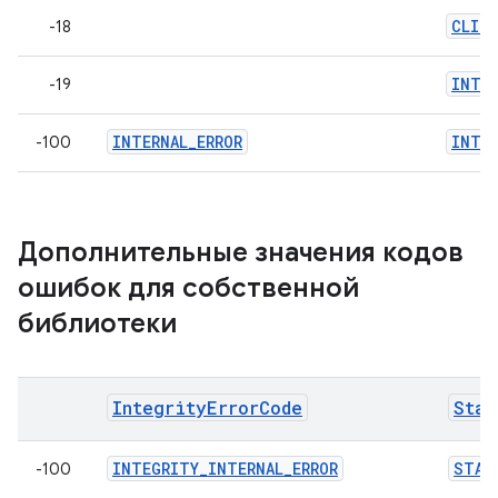
CLIE
-18
INTE
-19
INTERNAL_ERROR
INTER
-100
Дополнительные значения кодов
ошибок для собственной
библиотеки
IntegrityErrorCode
Stan
INTEGRITY_INTERNAL_ERROR
STAN
-100