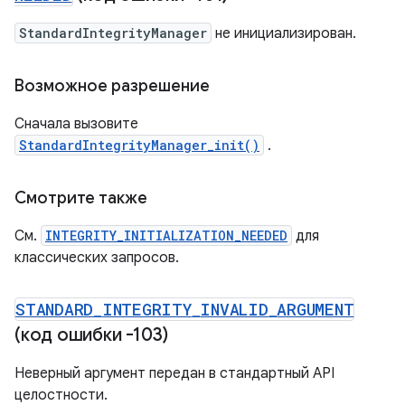
StandardIntegrityManager
не инициализирован.
Возможное разрешение
Сначала вызовите
StandardIntegrityManager_init()
.
Смотрите также
См.
INTEGRITY_INITIALIZATION_NEEDED
для
классических запросов.
STANDARD
_
INTEGRITY
_
INVALID
_
ARGUMENT
(код ошибки -103)
Неверный аргумент передан в стандартный API
целостности.