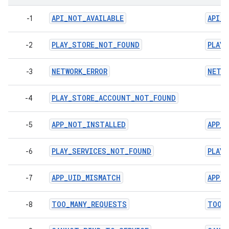
API_NOT_AVAILABLE
API_N
-1
PLAY_STORE_NOT_FOUND
PLAY
-2
NETWORK_ERROR
NETWO
-3
PLAY_STORE_ACCOUNT_NOT_FOUND
-4
APP_NOT_INSTALLED
APP_
-5
PLAY_SERVICES_NOT_FOUND
PLAY
-6
APP_UID_MISMATCH
APP_
-7
TOO_MANY_REQUESTS
TOO_
-8