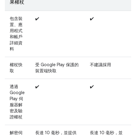
果權杖
包含裝
✔️
✔️
置、應
用程式
和帳戶
詳細資
料
權杖快
受 Google Play 保護的
不建議採用
取
裝置端快取
透過
✔️
✔️
Google
Play 伺
服器解
密及驗
證權杖
解密伺
長達 10 毫秒，並提供
長達 10 毫秒，並