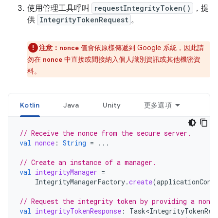
使用管理工具呼叫
requestIntegrityToken()
，提
供
IntegrityTokenRequest
。
注意：
值會依原樣傳遞到 Google 系統，因此請
nonce
勿在
中直接或間接納入個人識別資訊或其他機密資
nonce
料。
Kotlin
Java
Unity
更多選項
// Receive the nonce from the secure server.
val
nonce
:
String
=
...
// Create an instance of a manager.
val
integrityManager
=
IntegrityManagerFactory
.
create
(
applicationCont
// Request the integrity token by providing a nonce
val
integrityTokenResponse
:
Task<IntegrityTokenRes