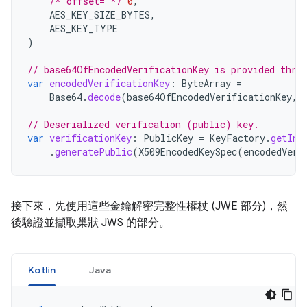
/* offset= */
0
,
AES_KEY_SIZE_BYTES
,
AES_KEY_TYPE
)
// base64OfEncodedVerificationKey is provided thro
var
encodedVerificationKey
:
ByteArray
=
Base64
.
decode
(
base64OfEncodedVerificationKey
,
// Deserialized verification (public) key.
var
verificationKey
:
PublicKey
=
KeyFactory
.
getIns
.
generatePublic
(
X509EncodedKeySpec
(
encodedVeri
接下來，先使用這些金鑰解密完整性權杖 (JWE 部分)，然
後驗證並擷取巢狀 JWS 的部分。
Kotlin
Java