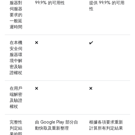
服器對
99.9% 的可用性
提供 99.9% 的可用
伺服器
性
要求的
一般延
遲時間
在本機
❌
✔️
安全伺
服器環
境中解
密及驗
證權杖
在用戶
❌
❌
端解密
及驗證
權杖
完整性
由 Google Play 部分自
根據各項要求重新
判定結
動快取及重新整理
計算所有判定結果
果的即