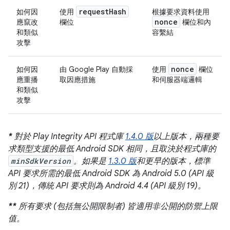
request
Hash
如何因
使用
根據要求資料使用
nonce
應竄改
欄位
欄位和內
和類似
容繫結
攻擊
nonce
如何因
由 Google Play 自動採
使用
欄位
應重播
取因應措施
和伺服器端邏輯
和類似
攻擊
*
對於 Play Integrity API 程式庫
1.4.0 版
以上版本，兩種要
求類型支援的最低 Android SDK 相同，且取決於程式庫的
minSdkVersion
。如果是
1.3.0 版
和更早的版本，標準
API 要求所需的最低 Android SDK 為 Android 5.0 (API 級
別 21)，傳統 API 要求則為 Android 4.4 (API 級別 19)。
**
所有要求 (包括無公開限制者) 皆適用非公開的防禦上限
值。