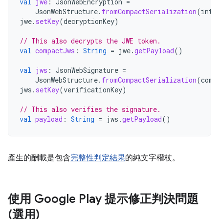
val
jwe
:
JsonWebEncryption
=
JsonWebStructure
.
fromCompactSerialization
(
inte
jwe
.
setKey
(
decryptionKey
)
// This also decrypts the JWE token.
val
compactJws
:
String
=
jwe
.
getPayload
()
val
jws
:
JsonWebSignature
=
JsonWebStructure
.
fromCompactSerialization
(
comp
jws
.
setKey
(
verificationKey
)
// This also verifies the signature.
val
payload
:
String
=
jws
.
getPayload
()
產生的酬載是包含
完整性判定結果
的純文字權杖。
使用 Google Play 提示修正判決問題
(選用)