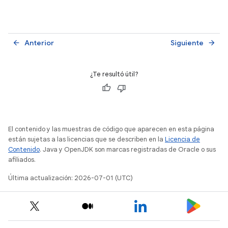
Anterior
Siguiente
arrow_back
arrow_forward
¿Te resultó útil?
El contenido y las muestras de código que aparecen en esta página
están sujetas a las licencias que se describen en la
Licencia de
Contenido
. Java y OpenJDK son marcas registradas de Oracle o sus
afiliados.
Última actualización: 2026-07-01 (UTC)