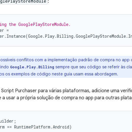
oglePlayStoreModule
:
ing the GooglePlayStoreModule.
er
=
er
.
Instance
(
Google
.
Play
.
Billing
.
GooglePlayStoreModule
.
I
possíveis conflitos com a implementação padrão de compra no app d
uindo
sempre que seu código se referir às cla
Google.Play.Billing
os os exemplos de código neste guia usam essa abordagem.
Script Purchaser para várias plataformas, adicione uma verif
ue a usar a própria solução de compra no app para outras plat
uilder
;
rm
==
RuntimePlatform
.
Android
)