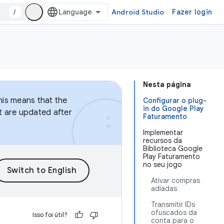
/
Android Studio
Fazer login
Nesta página
This means that the
Configurar o plug-
in do Google Play
at are updated after
Faturamento
Implementar
recursos da
Biblioteca Google
Play Faturamento
no seu jogo
Ativar compras
adiadas
Transmitir IDs
ofuscados da
Isso foi útil?
conta para o