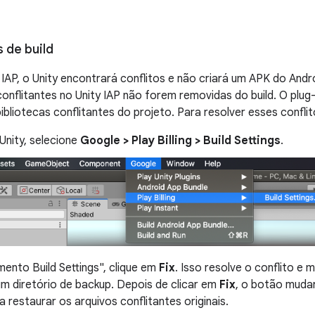
 de build
y IAP, o Unity encontrará conflitos e não criará um APK do And
onflitantes no Unity IAP não forem removidas do build. O plu
bliotecas conflitantes do projeto. Para resolver esses conflit
Unity, selecione
Google > Play Billing > Build Settings
.
mento Build Settings", clique em
Fix
. Isso resolve o conflito e 
um diretório de backup. Depois de clicar em
Fix
, o botão muda
 restaurar os arquivos conflitantes originais.