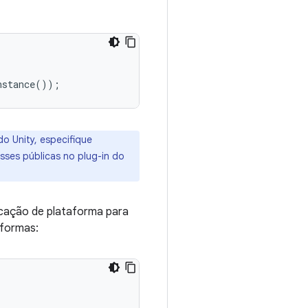
nstance
());
o Unity, especifique
sses públicas no plug-in do
icação de plataforma para
aformas: