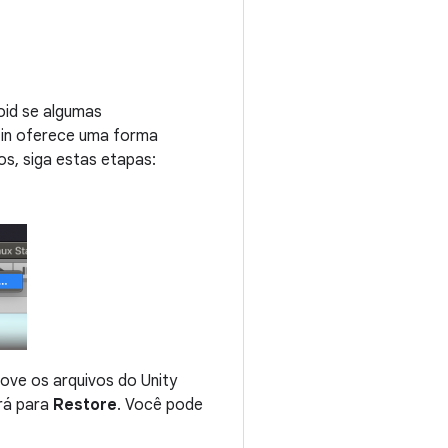
roid se algumas
g-in oferece uma forma
os, siga estas etapas:
move os arquivos do Unity
rá para
Restore
. Você pode