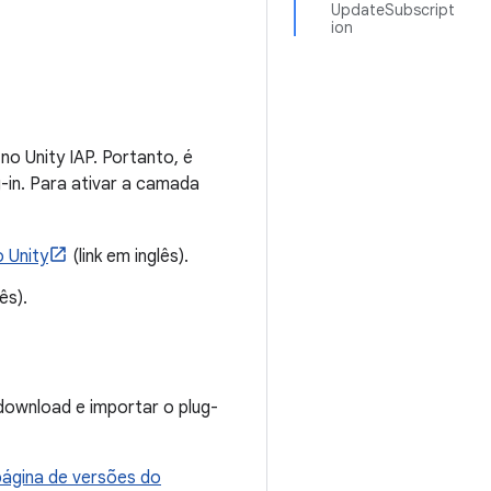
UpdateSubscript
ion
o Unity IAP. Portanto, é
-in. Para ativar a camada
o Unity
(link em inglês).
ês).
 download e importar o plug-
página de versões do