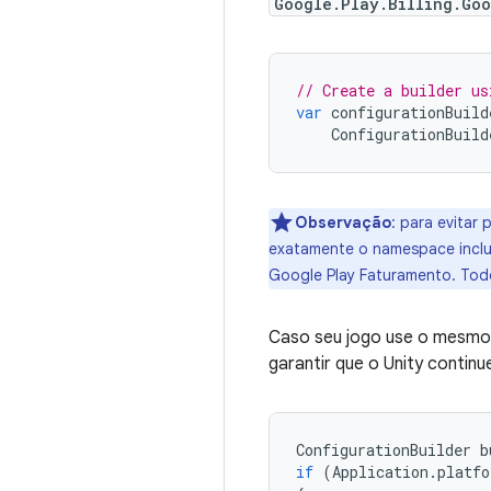
Google.Play.Billing.Go
// Create a builder us
var
configurationBuild
ConfigurationBuild
Observação
:
para evitar 
exatamente o namespace incl
Google Play Faturamento. Tod
Caso seu jogo use o mesmo 
garantir que o Unity contin
ConfigurationBuilder
b
if
(
Application
.
platfo