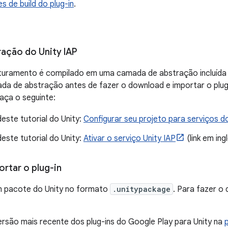
s de build do plug-in
.
ração do Unity IAP
turamento é compilado em uma camada de abstração incluída n
da de abstração antes de fazer o download e importar o plug
faça o seguinte:
este tutorial do Unity:
Configurar seu projeto para serviços d
este tutorial do Unity:
Ativar o serviço Unity IAP
(link em ingl
rtar o plug-in
m pacote do Unity no formato
.unitypackage
. Para fazer o
rsão mais recente dos plug-ins do Google Play para Unity na