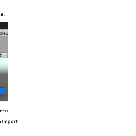
ge
.
ne-o.
m
Import
.