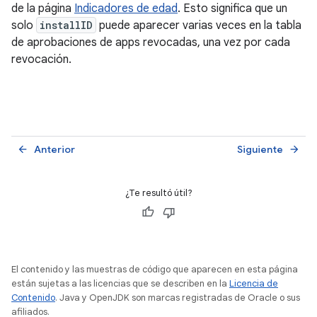
de la página
Indicadores de edad
. Esto significa que un
solo
installID
puede aparecer varias veces en la tabla
de aprobaciones de apps revocadas, una vez por cada
revocación.
Anterior
Siguiente
arrow_back
arrow_forward
¿Te resultó útil?
El contenido y las muestras de código que aparecen en esta página
están sujetas a las licencias que se describen en la
Licencia de
Contenido
. Java y OpenJDK son marcas registradas de Oracle o sus
afiliados.