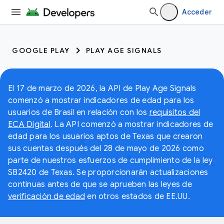
Acceder
GOOGLE PLAY
PLAY AGE SIGNALS
El 17 de marzo de 2026, la API de Play Age Signals
comenzó a mostrar indicadores de edad para los
usuarios de Brasil en relación con los
requisitos del
ECA Digital
. La API comenzó a mostrar indicadores de
edad para los usuarios aptos de Texas que crearon
sus cuentas después del 28 de mayo de 2026 como
parte de nuestros esfuerzos de cumplimiento de la ley
SB2420 de Texas. Se proporcionarán actualizaciones
continuas antes de que se aprueben las leyes de
verificación de edad
en otros estados de EE.UU.