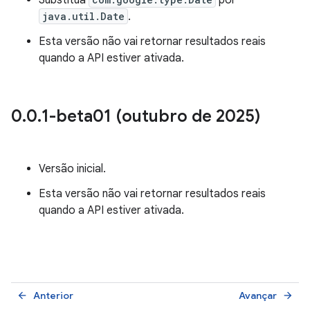
Substitua
por
java.util.Date
.
Esta versão não vai retornar resultados reais
quando a API estiver ativada.
0
.
0
.
1-beta01 (outubro de 2025)
Versão inicial.
Esta versão não vai retornar resultados reais
quando a API estiver ativada.
Anterior
Avançar
arrow_back
arrow_forward