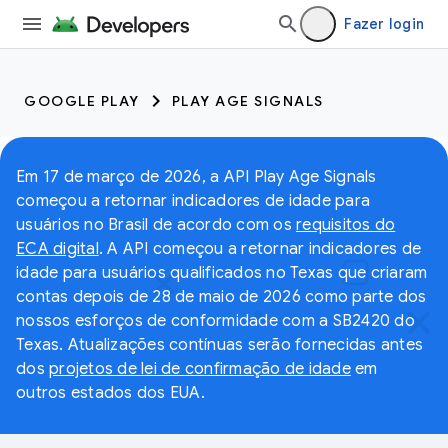
Fazer login
GOOGLE PLAY
PLAY AGE SIGNALS
Em 17 de março de 2026, a API Play Age Signals
começou a retornar indicadores de idade para
usuários no Brasil de acordo com os
requisitos do
ECA digital
. A API começou a retornar indicadores de
idade para usuários qualificados no Texas que criaram
contas depois de 28 de maio de 2026 como parte dos
nossos esforços de conformidade com a SB2420 do
Texas. Atualizações contínuas serão fornecidas antes
dos
projetos de lei de confirmação de idade
em
outros estados dos EUA.