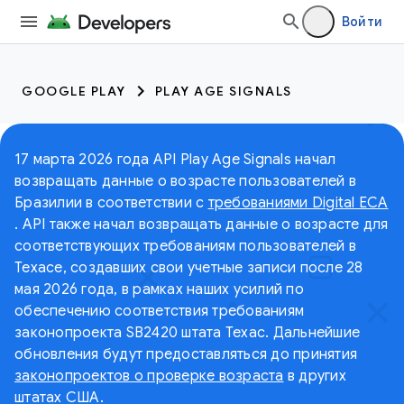
Войти
GOOGLE PLAY
PLAY AGE SIGNALS
17 марта 2026 года API Play Age Signals начал
возвращать данные о возрасте пользователей в
Бразилии в соответствии с
требованиями Digital ECA
. API также начал возвращать данные о возрасте для
соответствующих требованиям пользователей в
Техасе, создавших свои учетные записи после 28
мая 2026 года, в рамках наших усилий по
обеспечению соответствия требованиям
законопроекта SB2420 штата Техас. Дальнейшие
обновления будут предоставляться до принятия
законопроектов о проверке возраста
в других
штатах США.