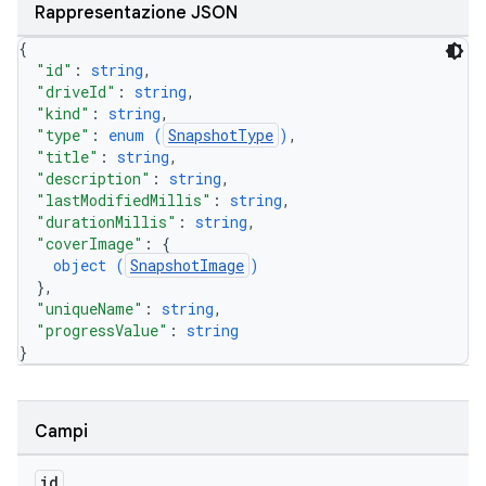
Rappresentazione JSON
{
"id"
: 
string
,
"driveId"
: 
string
,
"kind"
: 
string
,
"type"
: 
enum (
SnapshotType
)
,
"title"
: 
string
,
"description"
: 
string
,
"lastModifiedMillis"
: 
string
,
"durationMillis"
: 
string
,
"coverImage"
: 
{
object (
SnapshotImage
)
}
,
"uniqueName"
: 
string
,
"progressValue"
: 
string
}
Campi
id