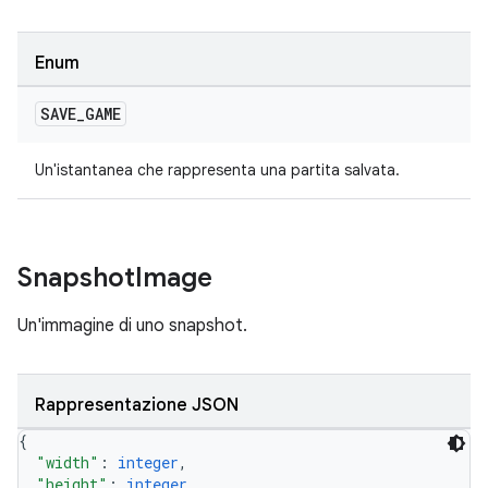
Enum
SAVE
_
GAME
Un'istantanea che rappresenta una partita salvata.
Snapshot
Image
Un'immagine di uno snapshot.
Rappresentazione JSON
{
"width"
: 
integer
,
"height"
: 
integer
,