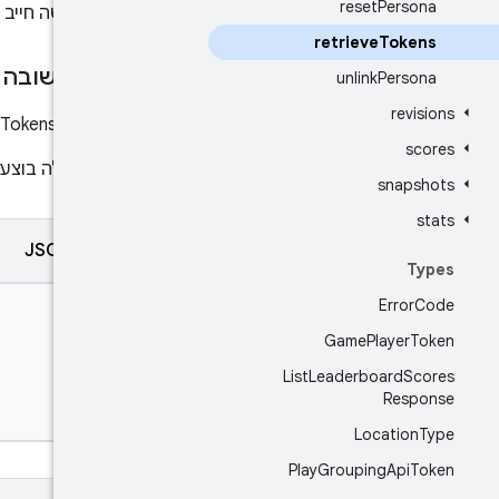
reset
Persona
גוף הבקשה חייב ל
retrieve
Tokens
גוף התשובה
unlink
Persona
revisions
תגובה ל-RPC.retrieveTokens
scores
אם הפעולה בוצעה
snapshots
stats
ייצוג JSON
Types
Error
Code
Game
Player
Token
List
Leaderboard
Scores
Response
Location
Type
Play
Grouping
Api
Token