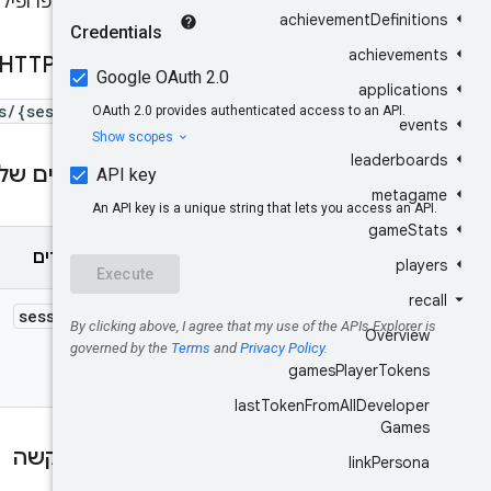
שיש להם פרופיל פעיל ב-
achievement
Definitions
achievements
בקשת HTTP
applications
s/{sessionId}
events
leaderboards
פרמטרים של 
metagame
game
Stats
פרמטרים
players
recall
session
Id
Overview
games
Player
Tokens
last
Token
From
All
Developer
Games
גוף הבקשה
link
Persona