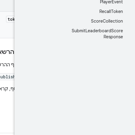
Player
Event
שדות
Recall
Token
tokens[]
Score
Collection
Submit
Leaderboard
Score
Response
היקפי ההרשא
נדרש היקף ההרשאות
ublisher
למידע נוסף, קר