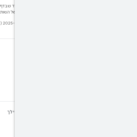
דוגמאות התוכן והקוד שבדף 
חברת Oracle ו/או של השותפים העצמאיים שלה.
עדכון אחרון: 2025-07-27 (שעון UTC).
X
למעקב אחר ‎@AndroidDev ב-
X
מידע נוסף על ANDROID
הצעות במיוחד בשבילך
Android
גיימינג
Android for Enterprise
למידת מכונה