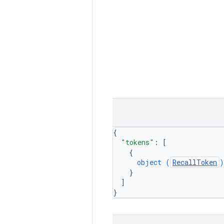
{
"tokens"
: 
[
{
object (
RecallToken
)
}
]
}