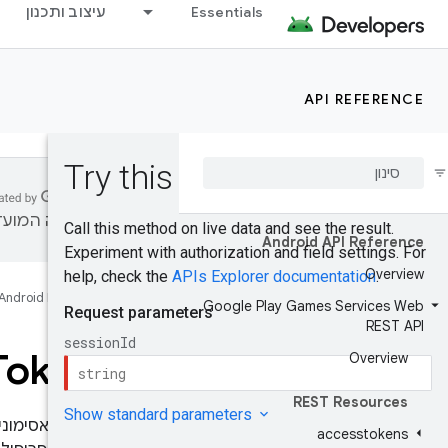
Essentials
עיצוב ותכנון
API REFERENCE
לשפה המועדפ
Android API Reference
Overview
Android Developers
Google Play Games Services Web
REST API
Tokens
Overview
REST Resources
accesstokens