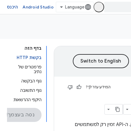
Android Studio
היכנס
בדף הזה
בקשת HTTP
פרמטרים של
נתיב
גוף הבקשה
המידע עזר לך?
גוף התשובה
היקפי ההרשאות
נסה בעצמך!
אחזור כל אסימוני Recall המשויכים לנגן PGS שמקודדים במזהה סשן הריקול שסופק. ה-API זמין רק למשתמשים