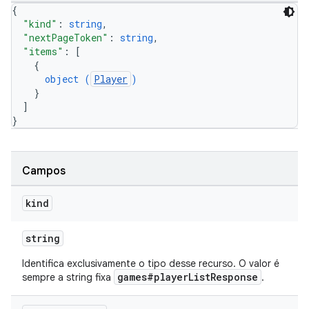
{
"kind"
: 
string
,
"nextPageToken"
: 
string
,
"items"
: 
[
{
object (
Player
)
}
]
}
Campos
kind
string
Identifica exclusivamente o tipo desse recurso. O valor é
games#playerListResponse
sempre a string fixa
.