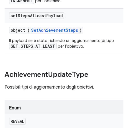
INCREMENT
per l'obiettivo.
set
Steps
At
Least
Payload
object (
SetAchievementSteps
)
Il payload se è stato richiesto un aggiornamento di tipo
SET_STEPS_AT_LEAST
per l'obiettivo.
Achievement
Update
Type
Possibili tipi di aggiornamento degli obiettivi.
Enum
REVEAL