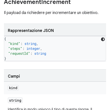
Achievement
Increment
Il payload da richiedere per incrementare un obiettivo.
Rappresentazione JSON
{
"kind"
: 
string
,
"steps"
: 
integer
,
"requestId"
: 
string
}
Campi
kind
string
Identifica in modo univoco il tipo di questa risorsa. Il