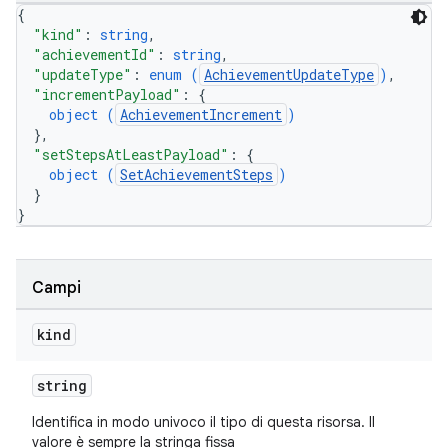
{
"kind"
: 
string
,
"achievementId"
: 
string
,
"updateType"
: 
enum (
AchievementUpdateType
)
,
"incrementPayload"
: 
{
object (
AchievementIncrement
)
}
,
"setStepsAtLeastPayload"
: 
{
object (
SetAchievementSteps
)
}
}
Campi
kind
string
Identifica in modo univoco il tipo di questa risorsa. Il
valore è sempre la stringa fissa