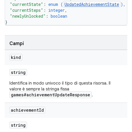
"currentState"
: 
enum (
UpdatedAchievementState
)
,
"currentSteps"
: 
integer
,
"newlyUnlocked"
: 
boolean
}
Campi
kind
string
Identifica in modo univoco il tipo di questa risorsa. Il
valore è sempre la stringa fissa
games#achievementUpdateResponse
.
achievement
Id
string