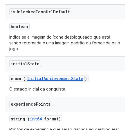
is
Unlocked
Icon
Url
Default
boolean
Indica se a imagem do ícone desbloqueado que está
sendo retornada é uma imagem padrão ou fornecida pelo
jogo.
initial
State
enum (
InitialAchievementState
)
O estado inicial da conquista.
experience
Points
string (
int64
format)
Pontos de experiência que serão ganhos ao desbloquear