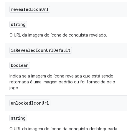
revealed
Icon
Url
string
O URL da imagem do ícone de conquista revelado.
is
Revealed
Icon
Url
Default
boolean
Indica se a imagem do ícone revelada que está sendo
retornada é uma imagem padrão ou foi fornecida pelo
jogo.
unlocked
Icon
Url
string
O URL da imagem do ícone da conquista desbloqueada.