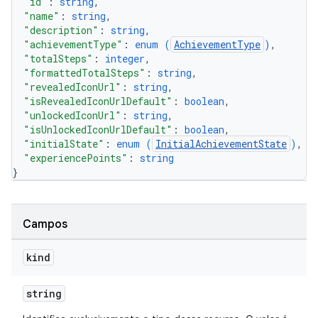
"id"
: 
string
,
"name"
: 
string
,
"description"
: 
string
,
"achievementType"
: 
enum (
AchievementType
)
,
"totalSteps"
: 
integer
,
"formattedTotalSteps"
: 
string
,
"revealedIconUrl"
: 
string
,
"isRevealedIconUrlDefault"
: 
boolean
,
"unlockedIconUrl"
: 
string
,
"isUnlockedIconUrlDefault"
: 
boolean
,
"initialState"
: 
enum (
InitialAchievementState
)
,
"experiencePoints"
: 
string
}
Campos
kind
string