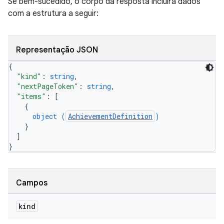
Se bem-sucedido, o corpo da resposta incluirá dados
com a estrutura a seguir:
Representação JSON
{
"kind"
: 
string
,
"nextPageToken"
: 
string
,
"items"
: 
[
{
object (
AchievementDefinition
)
}
]
}
Campos
kind