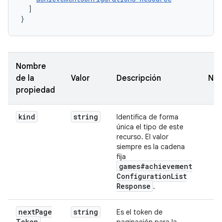
]
}
Nombre
de la
Valor
Descripción
Not
propiedad
kind
string
Identifica de forma
única el tipo de este
recurso. El valor
siempre es la cadena
fija
games#achievement
Configuration
List
Response
.
next
Page
string
Es el token de
Token