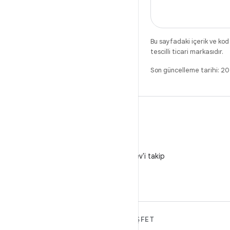
Bu sayfadaki içerik ve kod
tescilli ticari markasıdır.
Son güncelleme tarihi: 
X
X'te @AndroidDev'i takip
edin
ANDROID HAKKINDA
KEŞFET
DAHA FAZLA