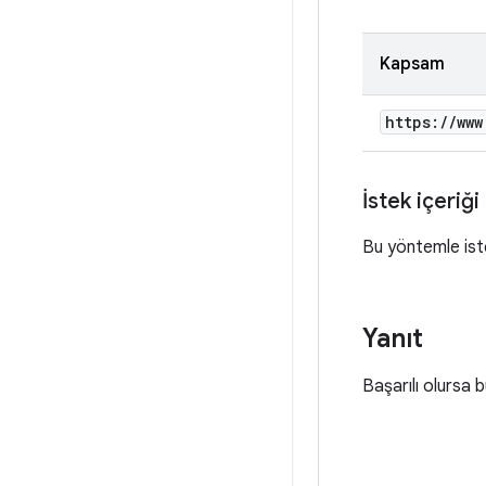
Kapsam
https:
/
/
www
İstek içeriği
Bu yöntemle ist
Yanıt
Başarılı olursa 