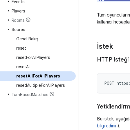
Events
Players
Tüm oyuncuların 
Rooms
kullanıcı hesaplar
Scores
Genel Bakış
İstek
reset
reset
For
All
Players
HTTP isteği
reset
All
reset
All
For
All
Players
POST https
reset
Multiple
For
All
Players
Turn
Based
Matches
Yetkilendir
Bu istek, aşağıd
bilgi edinin
).