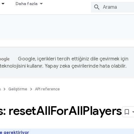
Daha fazla
Google, içerikleri tercih ettiğiniz dile çevirmek için
eknolojisini kullanır. Yapay zeka çevirilerinde hata olabilir.
s
Geliştirme
API reference
: reset
All
For
All
Players
me
gerektiriyor