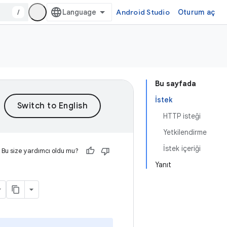
/
Android Studio
Oturum aç
Bu sayfada
İstek
HTTP isteği
Yetkilendirme
İstek içeriği
Bu size yardımcı oldu mu?
Yanıt