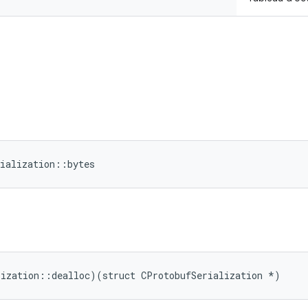
rialization::bytes
lization::dealloc)(struct CProtobufSerialization *)