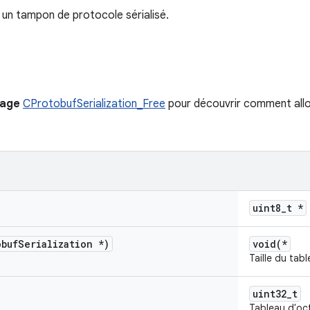
 un tampon de protocole sérialisé.
page
CProtobufSerialization_Free
pour découvrir comment allo
uint8_t *
obuf
Serialization *)
void(*
Taille du tabl
uint32_t
Tableau d'oc