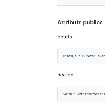
Attributs publics
octets
uint8_t * CProtobufSe
dealloc
void(* CProtobufSeria