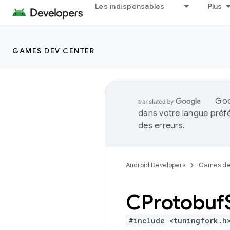
Les indispensables
Plus
GAMES DEV CENTER
Goo
dans votre langue préf
des erreurs.
Android Developers
Games de
CProtobuf
#include <tuningfork.h