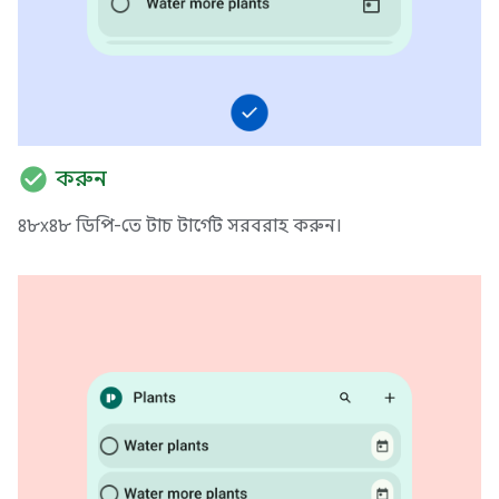
check_circle
করুন
৪৮x৪৮ ডিপি-তে টাচ টার্গেট সরবরাহ করুন।