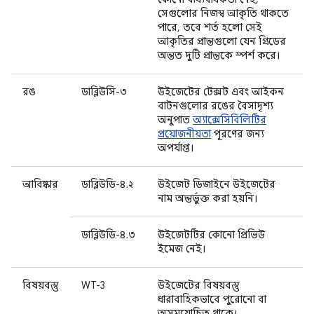
সেগুলোর নিজস্ব আকৃতি থাকতে
পারে, তবে শর্ত হলো সেই
আকৃতির প্রান্তগুলো যেন গ্রিডের
অন্তত দুটি প্রান্তকে স্পর্শ করে।
রঙ
ডাব্লিউসি-৩
উইজেটের টেক্সট এবং আইকন
বাটনগুলোর রঙের বৈসাদৃশ্য
অনুপাত
অ্যাক্সেসিবিলিটির
প্রয়োজনীয়তা
পূরণের জন্য
অপর্যাপ্ত।
আবিষ্কার
ডাব্লিউডি-৪.২
উইজেট ডিজাইনে উইজেটের
নাম অন্তর্ভুক্ত করা হয়নি।
ডাব্লিউডি-৪.৩
উইজেটটির কোনো প্রিভিউ
ইমেজ নেই।
বিষয়বস্তু
WT-3
উইজেটের বিষয়বস্তু
ধারাবাহিকভাবে পুরোনো বা
অসময়োচিত থাকে।