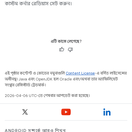
কাস্টম কর্নার রেডিয়াস সেট করুন।
এটি কাজে লেগেছে?
এই পৃষ্ঠার কন্টেন্ট ও কোডের নমুনাগুলি
Content License
-এ বর্ণিত লাইসেন্সের
অধীনস্থ। Java এবং OpenJDK হল Oracle এবং/অথবা তার অ্যাফিলিয়েট
সংস্থার রেজিস্টার্ড ট্রেডমার্ক।
2026-04-06 UTC-তে শেষবার আপডেট করা হয়েছে।
ANDROID সম্পর্কে আরও শিখুন