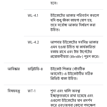
হবে।
WL-4.1
উইজেটের আকার পরিবর্তন করলে
যদি শুধু ফাঁকা জায়গা যোগ হয়,
তবে সর্বোচ্চ আকার নির্ধারণ করা
উচিত।
WL-4.2
আপনার উইজেটের সর্বনিম্ন আকার
এমন হওয়া উচিত যা কার্যকারিতা
বজায় রাখে এবং টাচ টার্গেটের
প্রয়োজনীয়তা (৪৮x৪৮) পূরণ করে।
আবিষ্কার
ডাব্লিউডি-৪
উইজেট পিকার (স্ট্যাটিক
অ্যাসেট)-এ উইজেটটির সঠিক
প্রিভিউ থাকা উচিত।
বিষয়বস্তু
WT-1
শূন্য এবং খালি অবস্থা
ইচ্ছাকৃতভাবে রাখা হয়েছে এবং
এগুলো উইজেটের মান প্রদর্শন
করে এবং/অথবা কোনো পদক্ষেপ