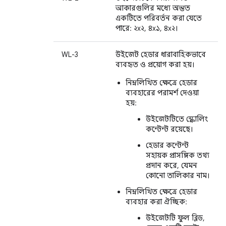
আকারগুলির মধ্যে অন্তত
একটিতে পরিবর্তন করা যেতে
পারে: ২x২, ৪x১, ৪x২।
WL-3
উইজেট হেডার ধারাবাহিকভাবে
ব্যবহৃত ও প্রয়োগ করা হয়।
নিম্নলিখিত ক্ষেত্রে হেডার
ব্যবহারের পরামর্শ দেওয়া
হয়:
উইজেটটিতে স্ক্রোলিং
কন্টেন্ট রয়েছে।
হেডার কন্টেন্ট
সহায়ক প্রাসঙ্গিক তথ্য
প্রদান করে, যেমন
কোনো তালিকার নাম।
নিম্নলিখিত ক্ষেত্রে হেডার
ব্যবহার করা ঐচ্ছিক:
উইজেটটি ফুল ব্লিড,