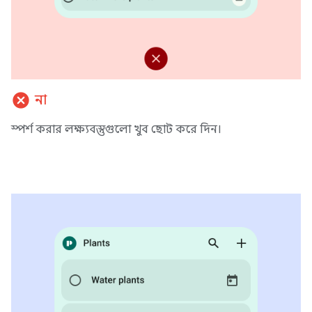
cancel
না
স্পর্শ করার লক্ষ্যবস্তুগুলো খুব ছোট করে দিন।