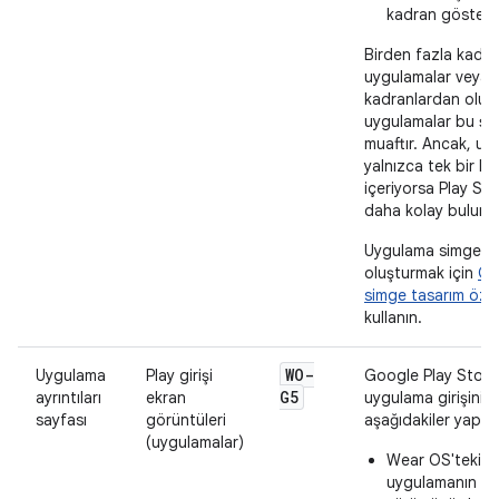
kadran gösteri
Birden fazla kadra
uygulamalar veya 
kadranlardan olu
uygulamalar bu şa
muaftır. Ancak, uy
yalnızca tek bir k
içeriyorsa Play St
daha kolay bulunabi
Uygulama simgeler
oluşturmak için
Go
simge tasarım özell
kullanın.
WO-
Uygulama
Play girişi
Google Play Store
G5
ayrıntıları
ekran
uygulama girişiniz
sayfası
görüntüleri
aşağıdakiler yapılma
(uygulamalar)
Wear OS'teki
uygulamanın m