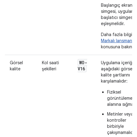
Başlangıç ekranı
simgesi, uygulama
başlatıcı simgesiy
eşleşmelidir.
Daha fazla bilgi iç
Markalı lansman
konusuna bakın.
WO-
Görsel
Kol saati
Uygulama içeriği
V16
kalite
şekilleri
aşağıdaki görsel
kalite şartlarını
karşılamalıdır:
Fiziksel
görüntüleme
alanına sığmalıd
Metinler veya
kontroller
birbiriyle
çakışmamalıdır.