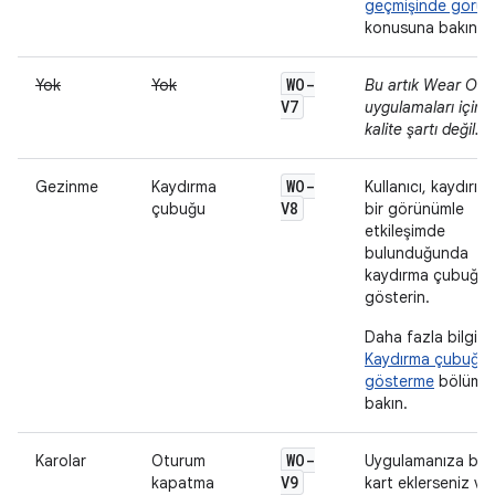
geçmişinde görü
konusuna bakın.
WO-
Yok
Yok
Bu artık Wear OS
V7
uygulamaları için b
kalite şartı değil.
WO-
Gezinme
Kaydırma
Kullanıcı, kaydırılab
V8
çubuğu
bir görünümle
etkileşimde
bulunduğunda
kaydırma çubuğu
gösterin.
Daha fazla bilgi iç
Kaydırma çubuğu
gösterme
bölümü
bakın.
WO-
Karolar
Oturum
Uygulamanıza bir
V9
kapatma
kart eklerseniz ve