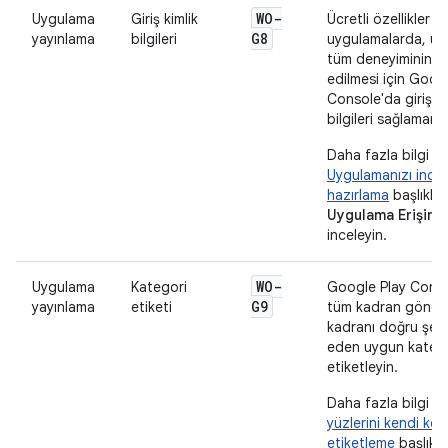
WO-
Uygulama
Giriş kimlik
Ücretli özellikler i
G8
yayınlama
bilgileri
uygulamalarda, uy
tüm deneyiminin t
edilmesi için Goog
Console'da giriş ki
bilgileri sağlamanız
Daha fazla bilgi iç
Uygulamanızı ince
hazırlama
başlıklı 
Uygulama Erişimi
inceleyin.
WO-
Uygulama
Kategori
Google Play Conso
G9
yayınlama
etiketi
tüm kadran gönderi
kadranı doğru şeki
eden uygun katego
etiketleyin.
Daha fazla bilgi iç
yüzlerini kendi ke
etiketleme
başlıklı