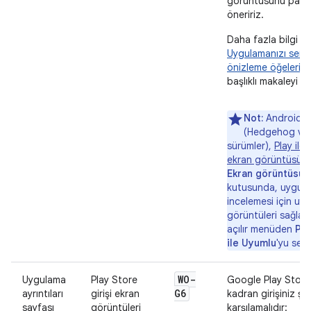
görüntüsünü payl
öneririz.
Daha fazla bilgi iç
Uygulamanızı sergi
önizleme öğeleri 
başlıklı makaleyi in
Not:
Android S
(Hedgehog ve 
sürümler),
Play ile
ekran görüntüsü iş
Ekran görüntüsü a
kutusunda, uygula
incelemesi için uy
görüntüleri sağla
açılır menüden
Pla
ile Uyumlu
'yu seçi
WO-
Uygulama
Play Store
Google Play Store
G6
ayrıntıları
girişi ekran
kadran girişiniz şu 
sayfası
görüntüleri
karşılamalıdır: