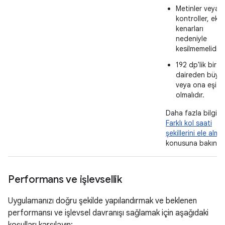
Metinler veya
kontroller, ekr
kenarları
nedeniyle
kesilmemelidir.
192 dp'lik bir
daireden büyü
veya ona eşit
olmalıdır.
Daha fazla bilgi iç
Farklı kol saati
şekillerini ele alma
konusuna bakın.
Performans ve işlevsellik
Uygulamanızı doğru şekilde yapılandırmak ve beklenen
performansı ve işlevsel davranışı sağlamak için aşağıdaki