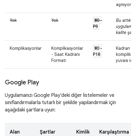
aşmıyor.
WO-
Yok
Yok
Bu artık 
P9
uygulamala
kalite şartı
WO-
Komplikasyonlar
Komplikasyonlar
Kadran en
P10
- Saat Kadranı
komplikas
Formatı
yuvası içer
Google Play
Uygulamanızı Google Play'deki diğer listelemeler ve
sınıflandırmalarla tutarlı bir şekilde yapılandırmak için
aşağıdaki şartlara uyun:
Alan
Şartlar
Kimlik
Karşılaştırma