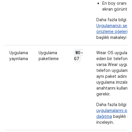
En boy oranı 1:
ekran görüntüler
Daha fazla bilgi iç
Uygulamanızı sergi
önizleme öğeleri 
başlıklı makaleyi in
WO-
Uygulama
Uygulama
Wear OS uygulaman
G7
yayınlama
paketleme
eden bir telefon 
varsa Wear uygula
telefon uygulamanı
aynı paket adını v
uygulama imzalam
anahtarını kullanm
gerekir.
Daha fazla bilgi iç
uygulamalarını pa
dağıtma
başlıklı m
inceleyin.