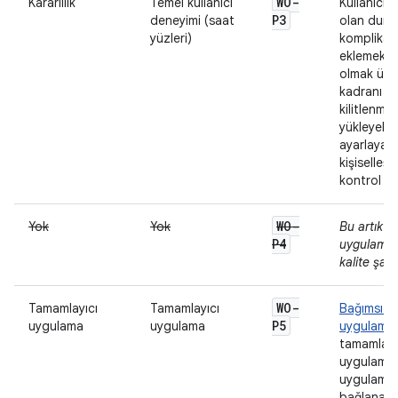
WO-
Kararlılık
Temel kullanıcı
Kullanıcın
P3
deneyimi (saat
olan duru
yüzleri)
komplikas
eklemek d
olmak üze
kadranı
kilitlenme
yükleyebild
ayarlayabi
kişiselleşt
kontrol ed
WO-
Yok
Yok
Bu artık 
P4
uygulamala
kalite şartı
WO-
Tamamlayıcı
Tamamlayıcı
Bağımsız 
P5
uygulama
uygulama
uygulamal
tamamlayı
uygulama
uygulamas
bağlanabi