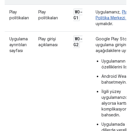
WO-
Play
Play
Uygulamanız,
Play 
G1
politikaları
politikaları
Politika Merkezi şa
uymalıdır.
WO-
Uygulama
Play girişi
Google Play Store
G2
ayrıntıları
açıklaması
uygulama girişiniz
sayfası
aşağıdakilere uymal
Uygulamanın te
özelliklerini list
Android Wear'
bahsetmeyin.
İlgili yüzey
uygulamanızda 
alıyorsa kartta
komplikasyond
bahsedin.
Uygulamada su
dillerde yerelleşt