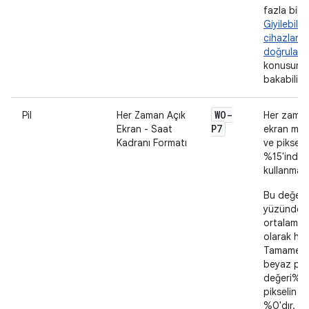
fazla bilgi
Giyilebilir
cihazlarda
doğrulam
konusuna
bakabilirsi
WO-
Pil
Her Zaman Açık
Her zaman
P7
Ekran - Saat
ekran mod
Kadranı Formatı
ve pikselle
%15'inden 
kullanmaz
Bu değer, 
yüzündeki
ortalama 
olarak hes
Tamamen 
beyaz piks
değeri% 1
pikselin d
%0'dır. R