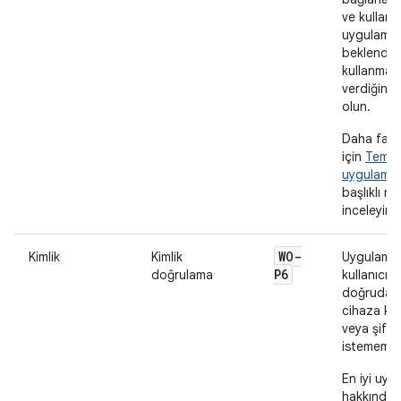
ve kullanı
uygulamas
beklendiği
kullanması
verdiğind
olun.
Daha fazla
için
Temel
uygulama k
başlıklı ma
inceleyin.
WO-
Kimlik
Kimlik
Uygulaman
P6
doğrulama
kullanıcıd
doğrudan
cihaza kul
veya şifre
istememeli
En iyi uyg
hakkında 