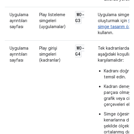
WO-
Uygulama
Play listeleme
Uygulama simgeler
G3
ayrıntıları
simgeleri
oluşturmak için
Go
sayfası
(uygulamalar)
simge tasarım özell
kullanın.
WO-
Uygulama
Play girişi
Tek kadranlarda s
G4
ayrıntıları
simgeleri
aşağıdaki koşulları
sayfası
(kadranlar)
karşılamalıdır:
Kadranı doğru ş
temsil edin.
Kadran deneyim
parçası olmaya
grafik veya cih
çerçeveleri ekl
Simge öğesinin 
kenarlarına do
şekilde ölçeklen
ortalanmış daire