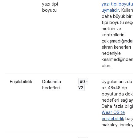
yazı tipi
yazı tipi boyutuna
boyutu
uymalıdır
. Kullanıcı
daha büyük bir ya
tipi boyutu seçer
metnin ve
kontrollerin
çakışmadığından 
ekran kenarları
nedeniyle
kesilmediğinden e
olun.
WO-
Erişilebilirlik
Dokunma
Uygulamanızda e
V2
hedefleri
az 48x48 dp
boyutunda doku
hedefleri sağlayın.
Daha fazla bilgi iç
Wear OS'te
erişilebilirlik
başlıkl
makaleyi inceleyin