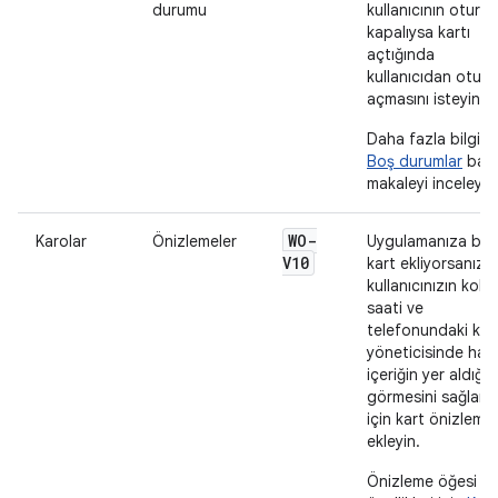
durumu
kullanıcının oturu
kapalıysa kartı
açtığında
kullanıcıdan otur
açmasını isteyin.
Daha fazla bilgi iç
Boş durumlar
başlı
makaleyi inceleyin
WO-
Karolar
Önizlemeler
Uygulamanıza bir
V10
kart ekliyorsanız
kullanıcınızın kol
saati ve
telefonundaki kar
yöneticisinde han
içeriğin yer aldığın
görmesini sağlam
için kart önizlemes
ekleyin.
Önizleme öğesi