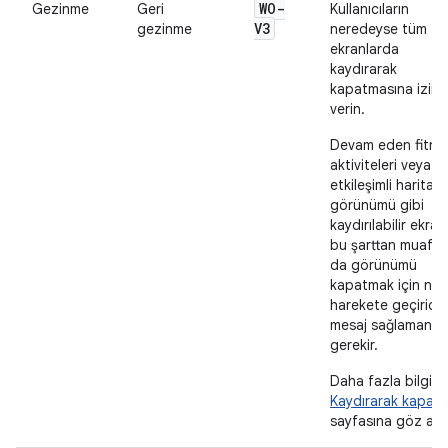
WO-
Gezinme
Geri
Kullanıcıların
V3
gezinme
neredeyse tüm
ekranlarda
kaydırarak
kapatmasına izin
verin.
Devam eden fitne
aktiviteleri veya
etkileşimli harita
görünümü gibi
kaydırılabilir ekran
bu şarttan muaf o
da görünümü
kapatmak için net 
harekete geçirici
mesaj sağlamanız
gerekir.
Daha fazla bilgi iç
Kaydırarak kapat
sayfasına göz atı