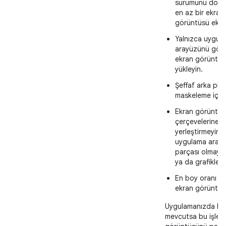
sürümünü doğru
en az bir ekran
görüntüsü ekley
Yalnızca uygul
arayüzünü gös
ekran görüntüle
yükleyin.
Şeffaf arka pla
maskeleme içer
Ekran görüntüle
çerçevelerine
yerleştirmeyin 
uygulama aray
parçası olmaya
ya da grafikler 
En boy oranı 1:
ekran görüntüler
Uygulamanızda kart
mevcutsa bu işlevi