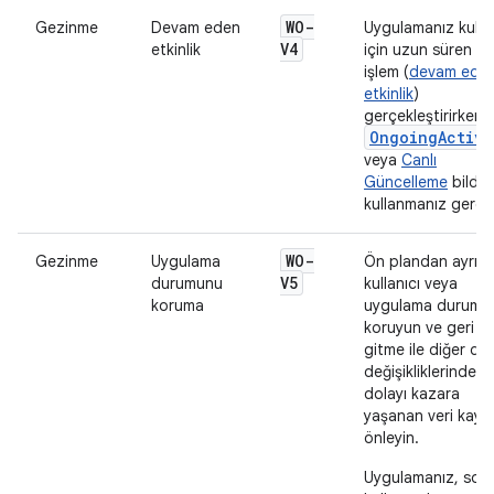
WO-
Gezinme
Devam eden
Uygulamanız kullan
V4
etkinlik
için uzun süren bi
işlem (
devam ede
etkinlik
)
gerçekleştirirken
OngoingActivi
veya
Canlı
Güncelleme
bildiri
kullanmanız gereki
WO-
Gezinme
Uygulama
Ön plandan ayrılır
V5
durumunu
kullanıcı veya
koruma
uygulama durumu
koruyun ve geri
gitme ile diğer du
değişikliklerinden
dolayı kazara
yaşanan veri kaybı
önleyin.
Uygulamanız, son