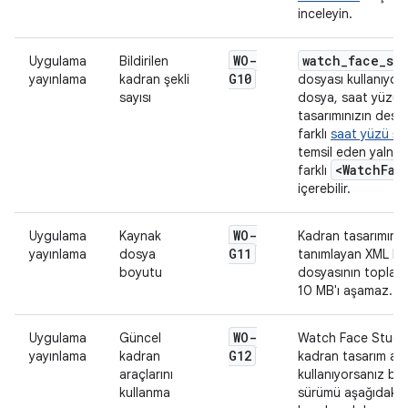
inceleyin.
WO-
watch_face_sh
Uygulama
Bildirilen
G10
yayınlama
kadran şekli
dosyası kullanıyor
sayısı
dosya, saat yüzü
tasarımınızın deste
farklı
saat yüzü şeki
temsil eden yalnız
<WatchFac
farklı
içerebilir.
WO-
Uygulama
Kaynak
Kadran tasarımınız
G11
yayınlama
dosya
tanımlayan XML ka
boyutu
dosyasının toplam
10 MB'ı aşamaz.
WO-
Uygulama
Güncel
Watch Face Studio 
G12
yayınlama
kadran
kadran tasarım ara
araçlarını
kullanıyorsanız bu
kullanma
sürümü aşağıdaki ş