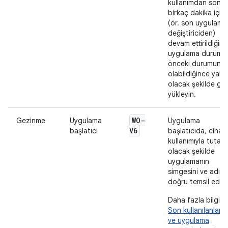
kullanımdan sonra
birkaç dakika için
(ör. son uygulama
değiştiriciden)
devam ettirildiğin
uygulama durumu
önceki durumuna
olabildiğince yakı
olacak şekilde ger
yükleyin.
WO-
Gezinme
Uygulama
Uygulama
V6
başlatıcı
başlatıcıda, cihaz
kullanımıyla tutarlı
olacak şekilde
uygulamanın
simgesini ve adını
doğru temsil edin.
Daha fazla bilgi iç
Son kullanılanlard
ve uygulama