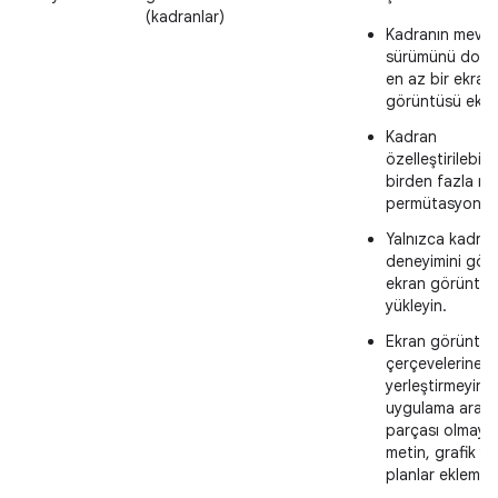
(kadranlar)
Kadranın mevc
sürümünü doğru
en az bir ekran
görüntüsü ekley
Kadran
özelleştirilebili
birden fazla m
permütasyon gö
Yalnızca kadra
deneyimini gös
ekran görüntüle
yükleyin.
Ekran görüntüle
çerçevelerine
yerleştirmeyin 
uygulama aray
parçası olmaya
metin, grafik y
planlar eklemey