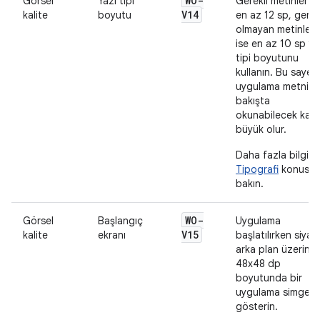
WO-
Görsel
Yazı tipi
Gerekli metinler iç
V14
kalite
boyutu
en az 12 sp, gerek
olmayan metinler i
ise en az 10 sp ya
tipi boyutunu
kullanın. Bu sayed
uygulama metni, b
bakışta
okunabilecek kad
büyük olur.
Daha fazla bilgi iç
Tipografi
konusu
bakın.
WO-
Görsel
Başlangıç
Uygulama
V15
kalite
ekranı
başlatılırken siyah
arka plan üzerind
48x48 dp
boyutunda bir
uygulama simgesi
gösterin.