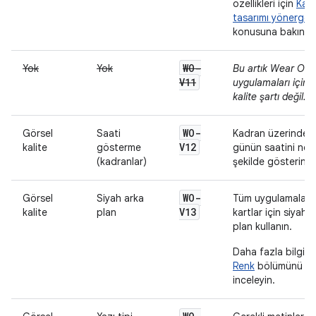
özellikleri için
Kart
tasarımı yönergele
konusuna bakın.
WO-
Yok
Yok
Bu artık Wear OS
V11
uygulamaları için b
kalite şartı değil.
WO-
Görsel
Saati
Kadran üzerinde
V12
kalite
gösterme
günün saatini net 
(kadranlar)
şekilde gösterin.
WO-
Görsel
Siyah arka
Tüm uygulamalar 
V13
kalite
plan
kartlar için siyah 
plan kullanın.
Daha fazla bilgi iç
Renk
bölümünü
inceleyin.