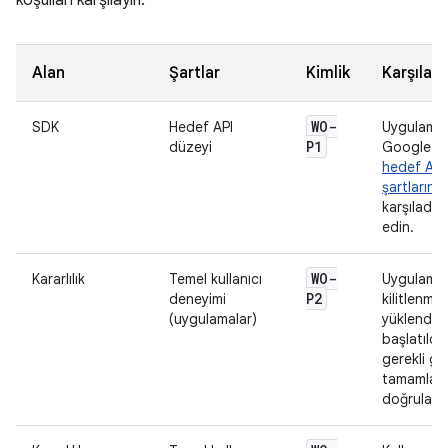
koşulları karşılayın:
Alan
Şartlar
Kimlik
Karşılaş
WO-
SDK
Hedef API
Uygulaman
P1
düzeyi
Google Pl
hedef API
şartlarını
karşıladığı
edin.
WO-
Kararlılık
Temel kullanıcı
Uygulaman
P2
deneyimi
kilitlenme
(uygulamalar)
yüklendiği
başlatıldığ
gerekli gö
tamamladı
doğrulayın