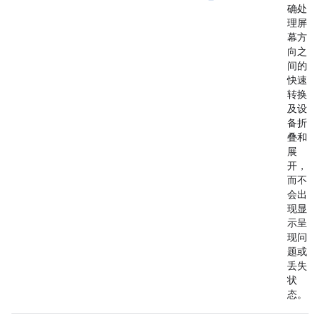
确处
理屏
幕方
向之
间的
快速
转换
及设
备折
叠和
展
开，
而不
会出
现显
示呈
现问
题或
丢失
状
态。