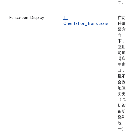
同。
Fullscreen_Display
T-
在两
Orientation_Transitions
种屏
幕方
向
下，
应用
均填
满应
用窗
口，
且不
会因
配置
变更
（包
括设
备折
叠和
展
开）