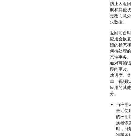
防止因返回导
航和其他状态
更改而意外丢
失数据。
返回前台时，
应用会恢复保
留的状态和任
何待处理的状
态性事务。例
如对可编辑字
段的更改、游
戏进度、菜
单、视频以及
应用的其他部
分。
当应用从
最近使用
的应用
切
换器恢复
时，能够
准确地让