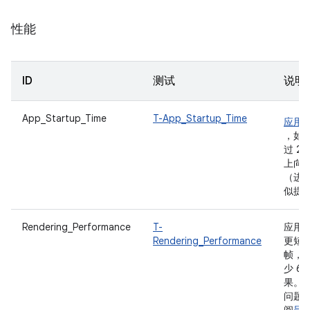
性能
ID
测试
说明
App_Startup_Time
T-App_Startup_Time
应用
，如
过 2
上向
（进
似提
Rendering_Performance
T-
应用每
Rendering_Performance
更短
帧，
少 6
果。
问题