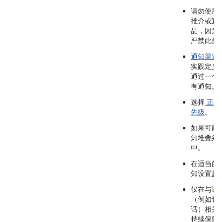
请勿使用
推介或宣
品，因为 P
严禁此类
通知渠道
实践定义
通过一个
有通知。
选择
正确
先级
。
如果可能
知堆叠到
中。
在适当的
知设置
超
仅在与进
（例如音
话）相关
持续保留