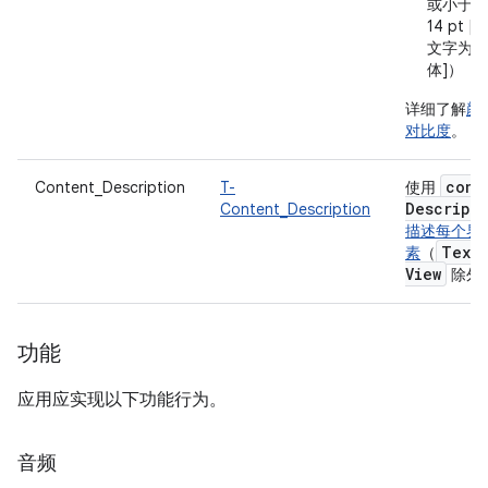
或小于
14 pt [
文字为粗
体]）
详细了解
颜
对比度
。
cont
Content_Description
T-
使用
Descript
Content_Description
描述每个界
Text
素
（
View
除外
功能
应用应实现以下功能行为。
音频