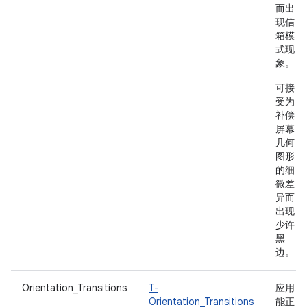
而出
现信
箱模
式现
象。
可接
受为
补偿
屏幕
几何
图形
的细
微差
异而
出现
少许
黑
边。
Orientation_Transitions
T-
应用
Orientation_Transitions
能正