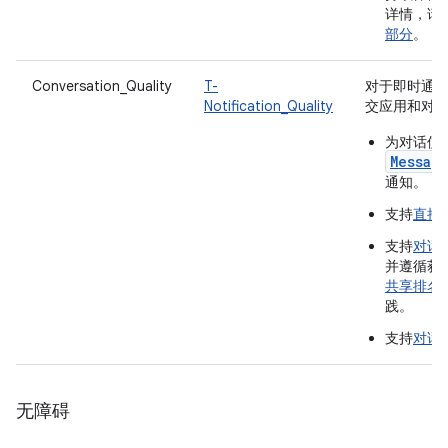
详情，请
部分
。
Conversation_Quality
T-
对于即时通
Notification_Quality
交应用和对
为对话使
Messag
通知。
支持
直接
支持
对话
并遵循获
共享排名
践。
支持
对话
无障碍