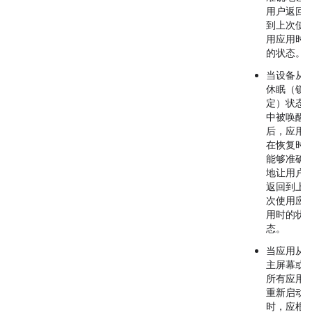
用户返回
到上次使
用应用时
的状态。
当设备从
休眠（锁
定）状态
中被唤醒
后，应用
在恢复时
能够准确
地让用户
返回到上
次使用应
用时的状
态。
当应用从
主屏幕
或
所有应用
重新启动
时，应根