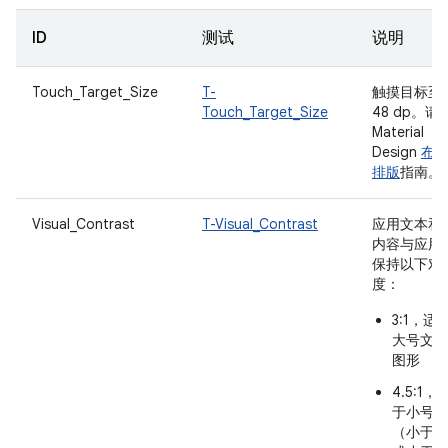
ID
测试
说明
Touch_Target_Size
T-
触摸目标至
Touch_Target_Size
48 dp。请
Material
Design
布
排版
指南。
Visual_Contrast
T-Visual_Contrast
应用文本和
内容与应用
保持以下对
度：
3:1，适
大号文字
图形
4.5:1，
于小号文
（小于 18