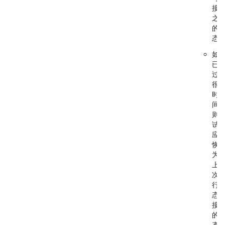
接
之
的
态
如
已
过
很
时
间
则
试
应
恢
为
上
次
行
态
接
的