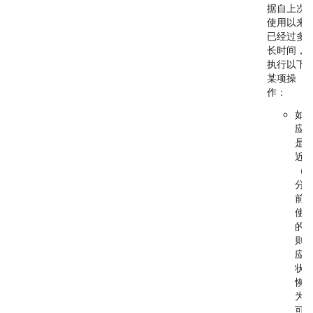
据自上次
使用以来
已经过多
长时间，
执行以下
某项操
作：
如
应
是
近
（
分
前
使
的
则
应
状
恢
为
可