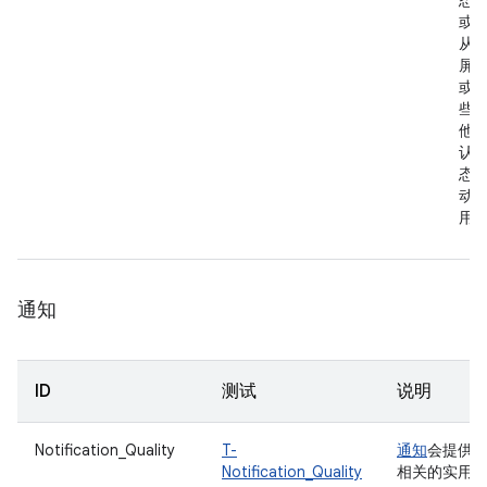
态
或
从
屏
或
些
他
认
态
动
用
通知
ID
测试
说明
Notification_Quality
T-
通知
会提供
Notification_Quality
相关的实用