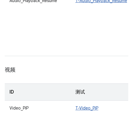
Audio_Playback_Resume
T-Audio_Playback_Resume
视频
ID
测试
Video_PiP
T-Video_PiP