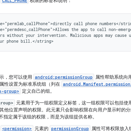
了
CALL_PHONE
权限的标签和说明：
e="permlab_callPhone">directly
call
phone
numbers</strin
e="permdesc_callPhone">Allows
the
app
to
call
non-emerge
rs
without
your
intervention.
Malicious
apps
may
cause
ur
phone
bill.</string>
示，您可以使用
android:permissionGroup
属性帮助系统向
属性设置为标准系统组（列在
android.Manifest.permission
n-group>
定义自己的组。
group>
元素用于为一组权限定义标签，这一组权限可以包括使
其他位置声明的权限。此元素只会影响权限在向用户显示时的分
不指定属于该组的权限，而是为该组提供名称。
给
<permission>
元素的
permissionGroup
属性可将权限放入