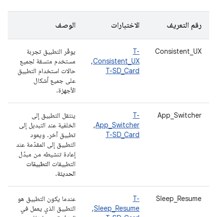
رقم التعريف
الاختبارات
الوصف
Consistent_UX
T-
يوفّر التطبيق تجربة
Consistent_UX
,
مستخدم متسقة لجميع
T-SD_Card
حالات استخدام التطبيق
على جميع أشكال
الأجهزة.
App_Switcher
T-
ينتقل التطبيق إلى
App_Switcher
,
الخلفية عند التبديل إلى
T-SD_Card
تطبيق آخر. ويعود
التطبيق إلى المقدّمة عند
إعادة تنشيطه من مبدّل
التطبيقات
التطبيقات
الحديثة
.
Sleep_Resume
T-
عندما يكون التطبيق هو
Sleep_Resume
,
التطبيق الذي يعمل في