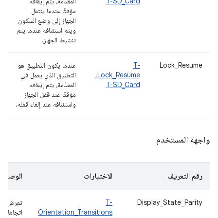
T-SD_Card
المقدّمة، يتم إيقافه
مؤقتًا عندما ينتقل
الجهاز إلى وضع السكون
ويتم استئنافه عندما يتم
تنشيط الجهاز.
Lock_Resume
T-
عندما يكون التطبيق هو
Lock_Resume
,
التطبيق الذي يعمل في
T-SD_Card
المقدّمة، يتم إيقافه
مؤقتًا عند قفل الجهاز
واستئنافه عند إلغاء قفله.
واجهة المستخدم
رقم التعريف
الاختبارات
الوصف
Display_State_Parity
T-
تعرض
Orientation_Transitions
اتجاهات