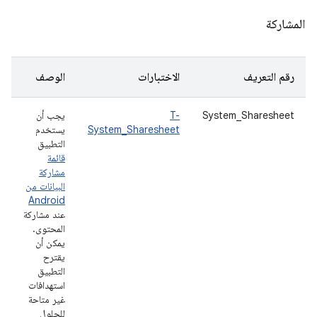
المشاركة
رقم التعريف
الاختبارات
الوصف
System_Sharesheet
T-
يجب أن
System_Sharesheet
يستخدم
التطبيق
قائمة
مشاركة
البيانات من
Android
عند مشاركة
المحتوى.
يمكن أن
يقترح
التطبيق
استهدافات
غير متاحة
للحلول