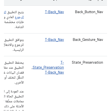
Back_Button_Nav
T-Back_Nav
يتيح التطبيق
التنق
الرجوع
العادي ولا 
طلبات مخصّصة لزر
الشاشة.
Back_Gesture_Nav
T-Back_Nav
يتوافق التطبيق مع
للرجوع والانتقال إل
الرئيسية.
State_Preservation
T-
يحتفظ التطبيق بحال
State_Preservation
,
التطبيق عند مغادرة 
T-Back_Nav
فقدان البيانات غير
التنقُّل للخلف أو تغ
الأخرى.
عند العودة إلى المق
التطبيق الحالة الم
معاملات معلّقة تتض
الأمثلة على ذلك ال