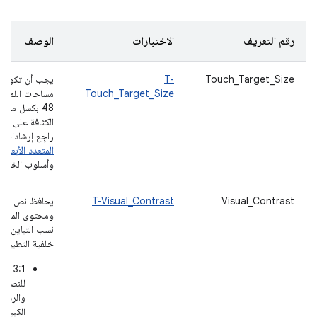
رقم التعريف
الاختبارات
الوصف
Touch_Target_Size
T-
يجب أن تكون
Touch_Target_Size
مساحات اللمس
48 بكسل مست
الكثافة على الأق
راجِع إرشادات
ا
المتعدد الأبعاد
: 
وأسلوب الخط.
Visual_Contrast
T-Visual_Contrast
يحافظ نص التط
ومحتوى المقدم
نسب التباين التا
خلفية التطبيق:
‫3:1
للنصو
والرسو
الكبيرة