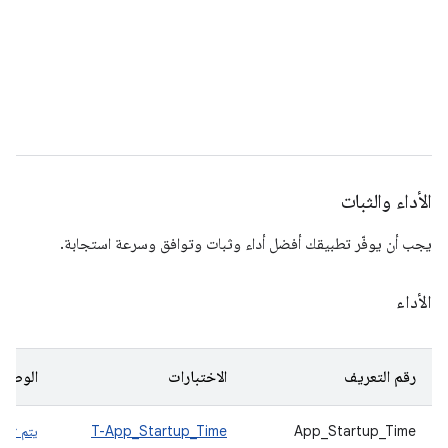
الأداء والثبات
يجب أن يوفّر تطبيقك أفضل أداء وثبات وتوافق وسرعة استجابة.
الأداء
رقم التعريف
الاختبارات
الوصف
App_Startup_Time
T-App_Startup_Time
يتم تحم