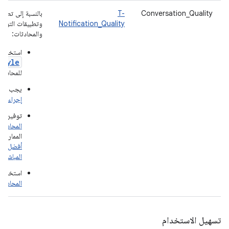
Conversation_Quality
T-
بالنسبة إلى تطبيق
Notification_Quality
وتطبيقات التواص
والمحادثات:
استخدِم 
Style
للمحادثا
يجب أن ي
إجراء الرد
توفير
اخ
المحادثا
الممارسا
أفضل ترت
المباشرة
استخدام
المحادثا
تسهيل الاستخدام