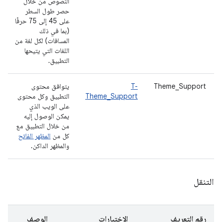
النصوص من خلال
حصر طول السطر
على 45 إلى 75 حرفًا
(بما في ذلك
المسافات) لكل لغة من
اللغات التي يتيحها
التطبيق.
Theme_Support
T-
يتوافق محتوى
Theme_Support
التطبيق وكل محتوى
على الويب الذي
يمكن الوصول إليه
من خلال التطبيق مع
كل من
المظهر الفاتح
والمظهر الداكن.
التنقل
رقم التعريف
الاختبارات
الوصف