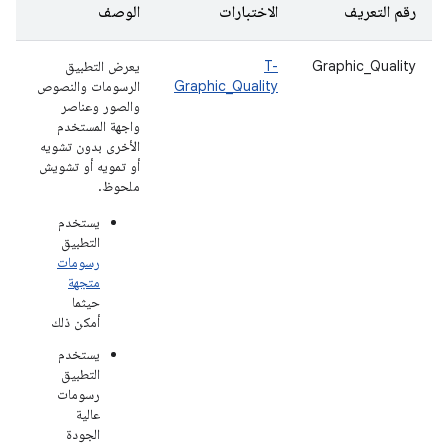
رقم التعريف
الاختبارات
الوصف
Graphic_Quality
T-
يعرض التطبيق
Graphic_Quality
الرسومات والنصوص
والصور وعناصر
واجهة المستخدم
الأخرى بدون تشويه
أو تمويه أو تشويش
ملحوظ.
يستخدم
التطبيق
رسومات
متجهة
حيثما
أمكن ذلك
يستخدم
التطبيق
رسومات
عالية
الجودة