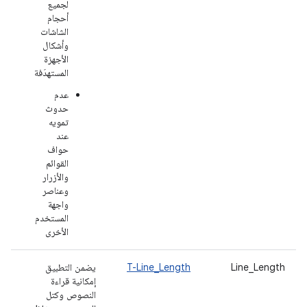
لجميع
أحجام
الشاشات
وأشكال
الأجهزة
المستهدَفة
عدم
حدوث
تمويه
عند
حواف
القوائم
والأزرار
وعناصر
واجهة
المستخدم
الأخرى
Line_Length
T-Line_Length
يضمن التطبيق
إمكانية قراءة
النصوص وكتل