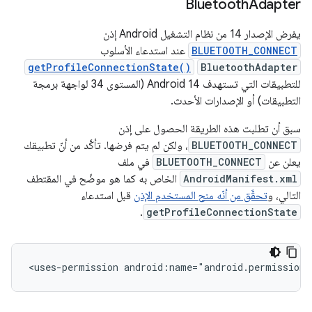
Bluetooth
Adapter
يفرض الإصدار 14 من نظام التشغيل Android إذن
BLUETOOTH_CONNECT
عند استدعاء الأسلوب
getProfileConnectionState()
BluetoothAdapter
للتطبيقات التي تستهدف Android 14 (المستوى 34 لواجهة برمجة
التطبيقات) أو الإصدارات الأحدث.
سبق أن تطلبت هذه الطريقة الحصول على إذن
BLUETOOTH_CONNECT
، ولكن لم يتم فرضها. تأكَّد من أنّ تطبيقك
يعلن عن
BLUETOOTH_CONNECT
في ملف
AndroidManifest.xml
الخاص به كما هو موضّح في المقتطف
التالي، و
تحقَّق من أنّه منح المستخدم الإذن
قبل استدعاء
.
getProfileConnectionState
<uses-permission
android:name="android.permission