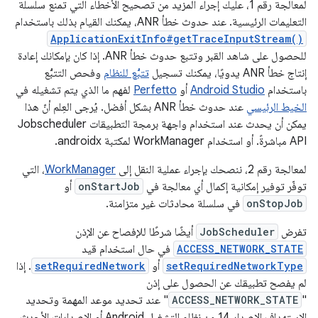
لمعالجة رقم 1، عليك إجراء المزيد من تصحيح الأخطاء التي تمنع سلسلة
التعليمات الرئيسية. عند حدوث خطأ ANR، يمكنك القيام بذلك باستخدام
ApplicationExitInfo#getTraceInputStream()
للحصول على شاهد القبر وتتبع حدوث خطأ ANR. إذا كان بإمكانك إعادة
إنتاج خطأ ANR يدويًا، يمكنك تسجيل
تتبُّع للنظام
وفحص التتبُّع
باستخدام
Android Studio
أو
Perfetto
لفهم ما الذي يتم تشغيله في
الخيط الرئيسي
عند حدوث خطأ ANR بشكل أفضل. يُرجى العِلم أنّ هذا
يمكن أن يحدث عند استخدام واجهة برمجة التطبيقات Jobscheduler
API مباشرةً. أو استخدام WorkManager لمكتبة androidx.
لمعالجة رقم 2، ننصحك بإجراء عملية النقل إلى
WorkManager
، التي
توفّر توفير إمكانية إكمال أي معالجة في
onStartJob
أو
onStopJob
في سلسلة محادثات غير متزامنة.
تفرض
JobScheduler
أيضًا شرطًا للإفصاح عن الإذن
ACCESS_NETWORK_STATE
في حال استخدام قيد
setRequiredNetworkType
أو
setRequiredNetwork
. إذا
لم يفصح تطبيقك عن الحصول على إذن
"
ACCESS_NETWORK_STATE
" عند تحديد موعد المهمة وتحديد
الاستهداف الإصدار 14 من نظام التشغيل Android أو الإصدارات الأحدث،