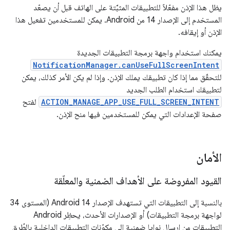
يظل هذا الإذن مفعّلاً للتطبيقات المثبَّتة على الهاتف قبل أن يصعّد
المستخدم إلى الإصدار 14 من Android. يمكن للمستخدمين تفعيل هذا
الإذن أو إيقافه.
يمكنك استخدام واجهة برمجة التطبيقات الجديدة
NotificationManager.canUseFullScreenIntent
للتحقّق مما إذا كان تطبيقك يملك الإذن. وإذا لم يكن الأمر كذلك، يمكن
لتطبيقك استخدام الطلب الجديد
ACTION_MANAGE_APP_USE_FULL_SCREEN_INTENT
لفتح
صفحة الإعدادات التي يمكن للمستخدمين فيها منح الإذن.
الأمان
القيود المفروضة على الأهداف الضمنية والمعلّقة
بالنسبة إلى التطبيقات التي تستهدف الإصدار Android 14 (المستوى 34
لواجهة برمجة التطبيقات) أو الإصدارات الأحدث، يحظِر Android
التطبيقات من إرسال نوايا ضمنية إلى مكوّنات التطبيقات الداخلية بالطُرق