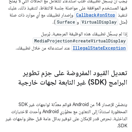
يجب أن يسجِّل تطبيقك طلب استدعاء للتعامل مع الحالات التي لا يمنح
فيها المستخدم الموافقة على مواصلة جلسة الالتقاط. لتنفيذ ذلك، عليك
تنفيذ
Callback#onStop
وإصدار تطبيقك مع أي موارد ذات صلة
(مثل
VirtualDisplay
و
Surface
).
إذا لم يسجِّل تطبيقك هذه الوظيفة المرجعية، يُرسِل
MediaProjection#createVirtualDisplay
IllegalStateException
عند استدعائه من خلال تطبيقك.
تعديل القيود المفروضة على حِزم تطوير
البرامج (SDK) غير التابعة لجهات خارجية
يتضمّن الإصدار 14 من Android قوائم معدَّلة لواجهات غير SDK
المحظورة استنادًا إلى التعاون مع مطوّري Android وأحدث الاختبارات
الداخلية. نحرص قدر الإمكان على توفير بدائل عامة قبل حظر واجهات غير
SDK.