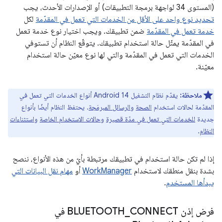
(المستوى 34 لواجهة برمجة التطبيقات) أو الإصدارات الأحدث، يجب
تحديد نوع واحد على الأقل من الخدمات التي تعمل في المقدّمة
لكل
خدمة تعمل في المقدّمة
ضمن تطبيقك. ويجب اختيار نوع خدمة تعمل
في المقدّمة يمثّل حالة استخدام تطبيقك. يتوقّع النظام أن تستوفي
الخدمات التي تعمل في المقدّمة والتي لها نوع معيّن حالة استخدام
معيّنة.
ملاحظة:
يقدّم نظام التشغيل Android 14 أنواع الخدمات التي تعمل في
المقدّمة لحالات استخدام
الصحة
و
الرسائل المبرمَجة
. يحتفظ النظام أيضًا بأنواع
جديدة
للخدمات التي تعمل في مدّة قصيرة
و
حالات الاستخدام الخاصة
و
استثناءات
النظام
.
إذا لم تكن حالة استخدام في تطبيقك مرتبطة بأيّ من هذه الأنواع، ننصح
بشدة بنقل منطقك لاستخدام
WorkManager
أو
مهام نقل البيانات التي
يبدأها المستخدم
.
فرض إذن BLUETOOTH
_
CONNECT في