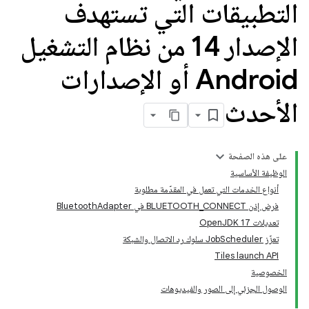
التطبيقات التي تستهدف
الإصدار 14 من نظام التشغيل
Android أو الإصدارات
الأحدث
على هذه الصفحة
الوظيفة الأساسية
أنواع الخدمات التي تعمل في المقدّمة مطلوبة
فرض إذن BLUETOOTH_CONNECT في BluetoothAdapter
تعديلات OpenJDK 17
تعزّز JobScheduler سلوك رد الاتصال والشبكة
Tiles launch API
الخصوصية
الوصول الجزئي إلى الصور والفيديوهات