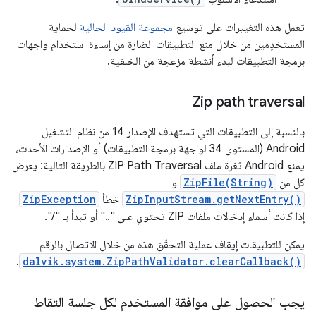
تعمل هذه التغييرات على توسيع
مجموعة القيود الحالية
لحماية
المستخدِمين من خلال منع التطبيقات الضارة من إساءة استخدام واجهات
برمجة التطبيقات لبدء أنشطة مزعجة من الخلفية.
Zip path traversal
بالنسبة إلى التطبيقات التي تستهدف الإصدار 14 من نظام التشغيل
Android (المستوى 34 لواجهة برمجة التطبيقات) أو الإصدارات الأحدث،
يمنع Android ثغرة ملف ZIP Path Traversal بالطريقة التالية: يعرض
كل من
ZipFile(String)
و
ZipInputStream.getNextEntry()
خطأ
ZipException
إذا كانت أسماء إدخالات ملفات ZIP تحتوي على ".." أو تبدأ بـ "/".
يمكن للتطبيقات إيقاف عملية التحقّق هذه من خلال الاتصال بالرقم
.
dalvik.system.ZipPathValidator.clearCallback()
يجب الحصول على موافقة المستخدم لكل جلسة التقاط