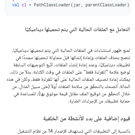
val
cl
=
PathClassLoader
(
jar
,
parentClassLoader
)
التعامل مع الملفات الحالية التي يتم تحميلها ديناميكيًا
لمنع ظهور استثناءات في الملفات الحالية التي يتم تحميلها ديناميكيًا،
ننصح بحذف الملفات وإعادة إنشائها قبل محاولة تحميلها مجددًا في
تطبيقك ديناميكيًا. وعند إعادة إنشاء الملفات، اتّبِع التوجيهات السابقة
لوضع علامة "للقراءة فقط" على الملفات في وقت الكتابة. بدلاً من ذلك،
يمكنك إعادة تصنيف الملفات الحالية على أنها للقراءة فقط، ولكن في هذه
الحالة، أنصحك بالتحقّق من سلامة الملفات أولاً (على سبيل المثال، من
خلال التحقّق من توقيع الملف مقابل قيمة موثوق بها)، للمساعدة في
حماية تطبيقك من الإجراءات الضارة.
قيود إضافية على بدء الأنشطة من الخلفية
بالنسبة إلى التطبيقات التي تستهدف الإصدار 14 من نظام التشغيل