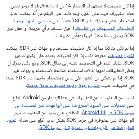
إذا كان تطبيقك لا يستهدف الإصدار 14 من Android، قد لا تؤثر بعض
هذه التغييرات فيك على الفور. ومع ذلك، على الرغم من أنّه يمكنك حاليًا
استخدام بعض واجهات غير SDK (
اعتمادًا على مستوى واجهة برمجة
التطبيقات المستهدَف في تطبيقك
)، فإنّ استخدام أي طريقة أو حقل غير
SDK يحمل دائمًا خطرًا كبيرًا بتعطُّل تطبيقك.
إذا لم تكن متأكدًا مما إذا كان تطبيقك يستخدم واجهات غير SDK، يمكنك
اختبار تطبيقك
لمعرفة ذلك. إذا كان تطبيقك يعتمد على واجهات غير
SDK، عليك البدء في التخطيط لنقله إلى بدائل SDK. ومع ذلك، ندرك أنّ
بعض التطبيقات لديها حالات استخدام صالحة لاستخدام واجهات غير
SDK. إذا لم تتمكّن من العثور على بديل لاستخدام واجهة غير SDK لميزة
في تطبيقك، عليك
طلب واجهة برمجة تطبيقات عامة جديدة
.
لمزيد من المعلومات عن التغييرات في هذا الإصدار من Android، اطّلِع
على
تعديلات على القيود المفروضة على الواجهات غير المستندة إلى
حزمة SDK في Android 14
. للاطّلاع على مزيد من المعلومات حول
الواجهات غير المتوفرة في حزمة SDK بشكل عام، اطّلِع على مقالة
القيود
المفروضة على الواجهات غير المتوفرة في حزمة SDK
.