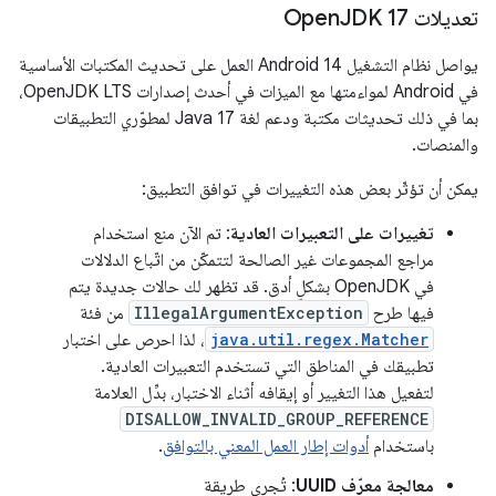
تعديلات Open
JDK 17
يواصل نظام التشغيل Android 14 العمل على تحديث المكتبات الأساسية
في Android لمواءمتها مع الميزات في أحدث إصدارات OpenJDK LTS،
بما في ذلك تحديثات مكتبة ودعم لغة Java 17 لمطوّري التطبيقات
والمنصات.
يمكن أن تؤثّر بعض هذه التغييرات في توافق التطبيق:
تغييرات على التعبيرات العادية
: تم الآن منع استخدام
مراجع المجموعات غير الصالحة لتتمكّن من اتّباع الدلالات
في OpenJDK بشكلٍ أدق. قد تظهر لك حالات جديدة يتم
فيها طرح
IllegalArgumentException
من فئة
java.util.regex.Matcher
، لذا احرص على اختبار
تطبيقك في المناطق التي تستخدم التعبيرات العادية.
لتفعيل هذا التغيير أو إيقافه أثناء الاختبار، بدِّل العلامة
DISALLOW_INVALID_GROUP_REFERENCE
باستخدام
أدوات إطار العمل المعني بالتوافق
.
معالجة معرّف UUID
: تُجري طريقة