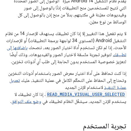
يقدّم نظام التشغيل Android 14 ميزة "الوصول إلى الصور المحدّدة"
التي تتيح للمستخدمين منح التطبيقات إذنًا بالوصول إلى صور
وفيديوهات معيّنة في مكتبتهم، بدلاً من منح إذن بالوصول إلى كل
الوسائط من نوع معيّن.
لا يتم تفعيل هذا التغيير إلا إذا كان تطبيقك يستهدف الإصدار 14 من نظام
التشغيل Android (المستوى 34 لواجهة برمجة التطبيقات) أو الإصدارات
الأحدث. إذا لم تكن تستخدِم أداة اختيار الصور بعد، ننصحك
بإضافتها إلى
تطبيقك
لتوفير تجربة متّسقة لاختيار الصور والفيديوهات، وذلك أيضًا
لتعزيز خصوصية المستخدم بدون الحاجة إلى طلب أي أذونات تخزين.
إذا كنت تحافظ على أداة اختيار معرض الصور باستخدام أذونات التخزين
وتحتاج إلى الحفاظ على التحكّم الكامل في عملية التنفيذ، عليك
تعديل
عملية التنفيذ
لاستخدام الإذن الجديد
READ_MEDIA_VISUAL_USER_SELECTED
. إذا كان تطبيقك لا
يستخدم الإذن الجديد، سيشغّل النظام تطبيقك في
وضع ملف التوافق
.
تجربة المستخدم