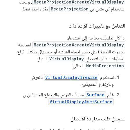
MediaProjection#createVirtualDisplay
، ويجب
استخدام كل مثيل من
MediaProjection
مرّة واحدة فقط.
التعامل مع تغييرات الإعدادات
إذا كان تطبيقك بحاجة إلى استدعاء
MediaProjection#createVirtualDisplay
لمعالجة
تغييرات الضبط (مثل تغيير اتجاه الشاشة أو حجمها)، يمكنك اتّباع
الخطوات التالية لتعديل
VirtualDisplay
لمثيل
MediaProjection
الحالي:
استخدِم
VirtualDisplay#resize
بالعرض
والارتفاع الجديدَين.
قدِّم
Surface
جديدًا بالعرض والارتفاع الجديدَين ل
.
VirtualDisplay#setSurface
تسجيل طلب معاودة الاتصال