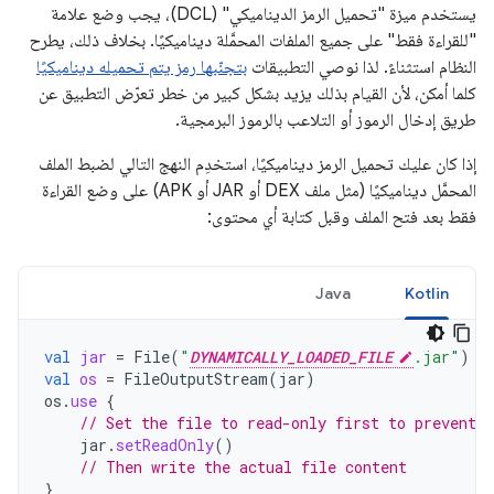
يستخدم ميزة "تحميل الرمز الديناميكي" (DCL)، يجب وضع علامة
"للقراءة فقط" على جميع الملفات المحمَّلة ديناميكيًا. بخلاف ذلك، يطرح
النظام استثناءً. لذا نوصي التطبيقات
بتجنّبها رمز يتم تحميله ديناميكيًا
كلما أمكن، لأن القيام بذلك يزيد بشكل كبير من خطر تعرّض التطبيق عن
طريق إدخال الرموز أو التلاعب بالرموز البرمجية.
إذا كان عليك تحميل الرمز ديناميكيًا، استخدِم النهج التالي لضبط الملف
المحمَّل ديناميكيًا (مثل ملف DEX أو JAR أو APK) على وضع القراءة
فقط بعد فتح الملف وقبل كتابة أي محتوى:
Java
Kotlin
val
jar
=
File
(
"
DYNAMICALLY_LOADED_FILE
.jar"
)
val
os
=
FileOutputStream
(
jar
)
os
.
use
{
// Set the file to read-only first to prevent r
jar
.
setReadOnly
()
// Then write the actual file content
}