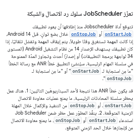
تعزّز Job
Scheduler سلوك رد الاتصال والشبكة
تتوقع أداة Jobscheduler منذ إطلاقها أن يعود تطبيقك
onStartJob
أو
onStopJob
خلال بضع ثوانٍ. قبل Android 14،
إذا كانت المهمة تستغرق وقتًا طويلاً، يتم إيقاف المهمة وتفشل تلقائيًا. إذا
كان تطبيقك يستهدف الإصدار 14 من نظام التشغيل Android (المستوى
34 لواجهة برمجة التطبيقات) أو إصدارًا أحدث وتجاوز المدّة الممنوحة
في سلسلة المهام الرئيسية، سيُنشئ التطبيق خطأ ANR مع رسالة الخطأ
"ما مِن استجابة لـ
onStartJob
" أو "ما مِن استجابة لـ
".
onStopJob
قد يكون خطأ ANR هذا نتيجة لأحد السيناريوهَين التاليَين: 1. هناك عمل
يحظر سلسلة المحادثات الرئيسية، ما يمنع عمليات معاودة الاتصال
onStartJob
. أو
onStopJob
من التنفيذ والإكمال خلال المهلة
الزمنية المتوقّعة. 2. ينفِّذ المطوّر عمل حظر ضمن Job Scheduler
استدعاء
onStartJob
أو
onStopJob
، ما يمنع معاودة الاتصال
من لإنجازها خلال الحد الزمني المتوقع.