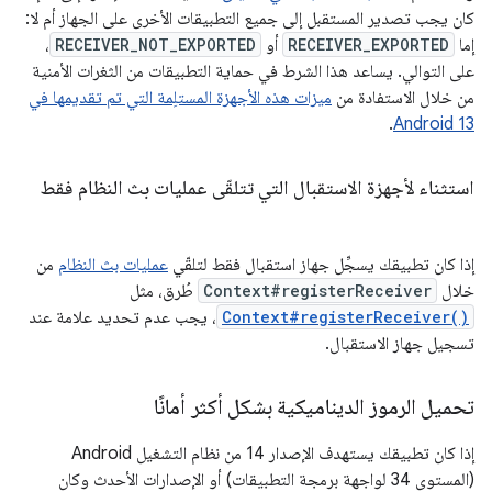
كان يجب تصدير المستقبل إلى جميع التطبيقات الأخرى على الجهاز أم لا:
إما
RECEIVER_EXPORTED
أو
RECEIVER_NOT_EXPORTED
،
على التوالي. يساعد هذا الشرط في حماية التطبيقات من الثغرات الأمنية
من خلال الاستفادة من
ميزات هذه الأجهزة المستلِمة التي تم تقديمها في
.
Android 13
استثناء لأجهزة الاستقبال التي تتلقّى عمليات بث النظام فقط
إذا كان تطبيقك يسجِّل جهاز استقبال فقط لتلقّي
عمليات بث النظام
من
خلال
Context#registerReceiver
طُرق، مثل
Context#registerReceiver()
، يجب عدم تحديد علامة عند
تسجيل جهاز الاستقبال.
تحميل الرموز الديناميكية بشكل أكثر أمانًا
إذا كان تطبيقك يستهدف الإصدار 14 من نظام التشغيل Android
(المستوى 34 لواجهة برمجة التطبيقات) أو الإصدارات الأحدث وكان