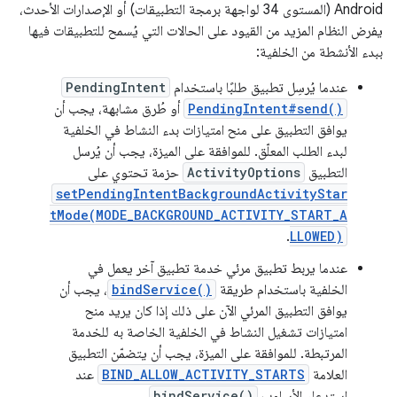
Android (المستوى 34 لواجهة برمجة التطبيقات) أو الإصدارات الأحدث،
يفرض النظام المزيد من القيود على الحالات التي يُسمح للتطبيقات فيها
ببدء الأنشطة من الخلفية:
عندما يُرسِل تطبيق طلبًا باستخدام
PendingIntent
PendingIntent#send()
أو طُرق مشابهة، يجب أن
يوافق التطبيق على منح امتيازات بدء النشاط في الخلفية
لبدء الطلب المعلّق. للموافقة على الميزة، يجب أن يُرسل
التطبيق
ActivityOptions
حزمة تحتوي على
setPendingIntentBackgroundActivityStar
tMode(MODE_BACKGROUND_ACTIVITY_START_A
.
LLOWED)
عندما يربط تطبيق مرئي خدمة تطبيق آخر يعمل في
الخلفية باستخدام طريقة
bindService()
، يجب أن
يوافق التطبيق المرئي الآن على ذلك إذا كان يريد منح
امتيازات تشغيل النشاط في الخلفية الخاصة به للخدمة
المرتبطة. للموافقة على الميزة، يجب أن يتضمّن التطبيق
العلامة
BIND_ALLOW_ACTIVITY_STARTS
عند
استدعاء الأسلوب
bindService()
.