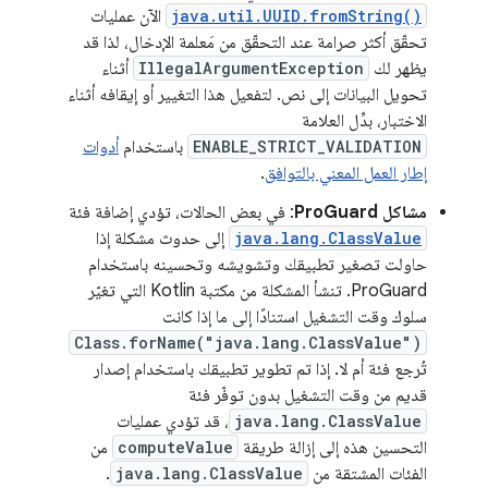
java.util.UUID.fromString()
الآن عمليات
تحقّق أكثر صرامة عند التحقّق من مَعلمة الإدخال، لذا قد
يظهر لك
IllegalArgumentException
أثناء
تحويل البيانات إلى نص. لتفعيل هذا التغيير أو إيقافه أثناء
الاختبار، بدِّل العلامة
ENABLE_STRICT_VALIDATION
باستخدام
أدوات
إطار العمل المعني بالتوافق
.
مشاكل ProGuard
: في بعض الحالات، تؤدي إضافة فئة
java.lang.ClassValue
إلى حدوث مشكلة إذا
حاولت تصغير تطبيقك وتشويشه وتحسينه باستخدام
ProGuard. تنشأ المشكلة من مكتبة Kotlin التي تغيّر
سلوك وقت التشغيل استنادًا إلى ما إذا كانت
Class.forName("java.lang.ClassValue")
تُرجع فئة أم لا. إذا تم تطوير تطبيقك باستخدام إصدار
قديم من وقت التشغيل بدون توفّر فئة
java.lang.ClassValue
، قد تؤدي عمليات
التحسين هذه إلى إزالة طريقة
computeValue
من
الفئات المشتقة من
java.lang.ClassValue
.