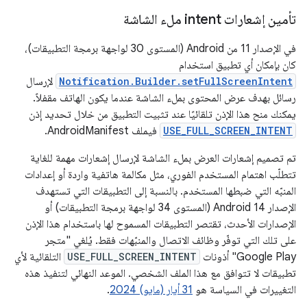
تأمين إشعارات intent ملء الشاشة
في الإصدار 11 من Android (المستوى 30 لواجهة برمجة التطبيقات)،
كان بإمكان أي تطبيق استخدام
Notification.Builder.setFullScreenIntent
لإرسال
رسائل بهدف عرض المحتوى بملء الشاشة عندما يكون الهاتف مقفلاً.
يمكنك منح هذا الإذن تلقائيًا عند تثبيت التطبيق من خلال تحديد إذن
USE_FULL_SCREEN_INTENT
فيملف AndroidManifest.
تم تصميم إشعارات العرض بملء الشاشة لإرسال إشعارات مهمة للغاية
تتطلّب اهتمام المستخدم الفوري، مثل مكالمة هاتفية واردة أو إعدادات
المنبّه التي ضبطها المستخدم. بالنسبة إلى التطبيقات التي تستهدف
الإصدار Android 14 (المستوى 34 لواجهة برمجة التطبيقات) أو
الإصدارات الأحدث، تقتصر التطبيقات المسموح لها باستخدام هذا الإذن
على تلك التي توفّر وظائف الاتصال والمنبّهات فقط. يُلغي "متجر
Google Play" أذونات
USE_FULL_SCREEN_INTENT
التلقائية لأي
تطبيقات لا تتوافق مع هذا الملف الشخصي. الموعد النهائي لتنفيذ هذه
التغييرات في السياسة هو
31 أيار (مايو) 2024
.