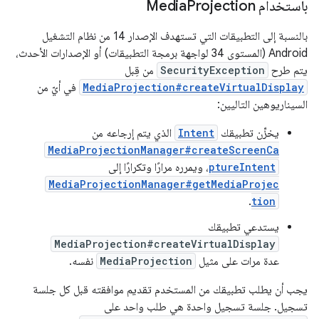
باستخدام Media
Projection
بالنسبة إلى التطبيقات التي تستهدف الإصدار 14 من نظام التشغيل
Android (المستوى 34 لواجهة برمجة التطبيقات) أو الإصدارات الأحدث،
يتم طرح
SecurityException
من قِبل
MediaProjection#createVirtualDisplay
في أيّ من
السيناريوهين التاليين:
يخزِّن تطبيقك
Intent
الذي يتم إرجاعه من
MediaProjectionManager#createScreenCa
ptureIntent
، ويمرره مرارًا وتكرارًا إلى
MediaProjectionManager#getMediaProjec
.
tion
يستدعي تطبيقك
MediaProjection#createVirtualDisplay
عدة مرات على مثيل
MediaProjection
نفسه.
يجب أن يطلب تطبيقك من المستخدم تقديم موافقته قبل كل جلسة
تسجيل. جلسة تسجيل واحدة هي طلب واحد على