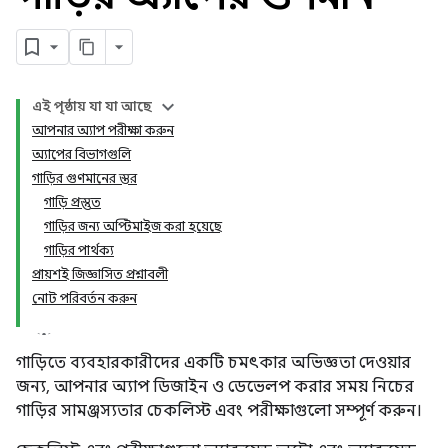
এই পৃষ্ঠায় যা যা আছে
আপনার অ্যাপ পরীক্ষা করুন
অ্যাপের বিভাগগুলি
গাড়ির গুণমানের স্তর
গাড়ি প্রস্তুত
গাড়ির জন্য অপ্টিমাইজ করা হয়েছে
গাড়ির পার্থক্য
প্রায়শই জিজ্ঞাসিত প্রশ্নাবলী
নোট পরিবর্তন করুন
গাড়িতে ব্যবহারকারীদের একটি চমৎকার অভিজ্ঞতা দেওয়ার
জন্য, আপনার অ্যাপ ডিজাইন ও ডেভেলপ করার সময় নিচের
গাড়ির সামঞ্জস্যতার চেকলিস্ট এবং পরীক্ষাগুলো সম্পূর্ণ করুন।