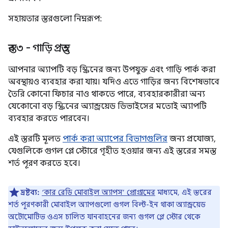
সহায়তার স্তরগুলো নিম্নরূপ:
স্তর ৩ - গাড়ি প্রস্তুত
আপনার অ্যাপটি বড় স্ক্রিনের জন্য উপযুক্ত এবং গাড়ি পার্ক করা
অবস্থায়ও ব্যবহার করা যায়। যদিও এতে গাড়ির জন্য বিশেষভাবে
তৈরি কোনো ফিচার নাও থাকতে পারে, ব্যবহারকারীরা অন্য
যেকোনো বড় স্ক্রিনের অ্যান্ড্রয়েড ডিভাইসের মতোই অ্যাপটি
ব্যবহার করতে পারবেন।
এই স্তরটি মূলত
পার্ক করা অ্যাপের বিভাগগুলির
জন্য প্রযোজ্য,
যেগুলিকে গুগল প্লে স্টোরে গৃহীত হওয়ার জন্য এই স্তরের সমস্ত
শর্ত পূরণ করতে হবে।
দ্রষ্টব্য:
‘কার রেডি মোবাইল অ্যাপস’ প্রোগ্রামের
মাধ্যমে, এই স্তরের
শর্ত পূরণকারী মোবাইল অ্যাপগুলো গুগল বিল্ট-ইন থাকা অ্যান্ড্রয়েড
অটোমোটিভ ওএস চালিত যানবাহনের জন্য গুগল প্লে স্টোর থেকে