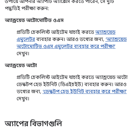
উপায়ে আপনার অ্যাপটি অ্যাক্সেস করতে পারেন, সে দুটি
পদ্ধতিই পরীক্ষা করুন:
অ্যান্ড্রয়েড অটোমোটিভ ওএস
প্রতিটি চেকলিস্ট আইটেম যাচাই করতে
অ্যান্ড্রয়েড
এমুলেটর
ব্যবহার করুন। আরও তথ্যের জন্য,
‘অ্যান্ড্রয়েড
অটোমোটিভ ওএস এমুলেটর ব্যবহার করে পরীক্ষা’
দেখুন।
অ্যান্ড্রয়েড অটো
প্রতিটি চেকলিস্ট আইটেম যাচাই করতে অ্যান্ড্রয়েড অটো
ডেস্কটপ হেড ইউনিট (ডিএইচইউ) ব্যবহার করুন। আরও
তথ্যের জন্য,
‘ডেস্কটপ হেড ইউনিট ব্যবহার করে পরীক্ষা’
দেখুন।
অ্যাপের বিভাগগুলি