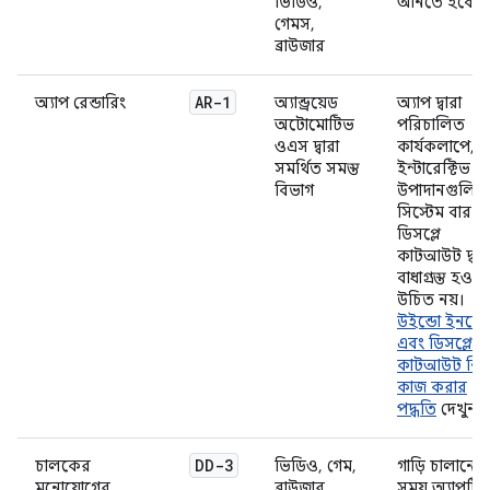
ভিডিও,
আনতে হবে।
গেমস,
ব্রাউজার
AR-1
অ্যাপ রেন্ডারিং
অ্যান্ড্রয়েড
অ্যাপ দ্বারা
অটোমোটিভ
পরিচালিত
ওএস দ্বারা
কার্যকলাপে,
সমর্থিত সমস্ত
ইন্টারেক্টিভ UI
বিভাগ
উপাদানগুলি
সিস্টেম বার বা
ডিসপ্লে
কাটআউট দ্বার
বাধাগ্রস্ত হওয়া
উচিত নয়।
উইন্ডো ইনসে
এবং ডিসপ্লে
কাটআউট নিয়
কাজ করার
পদ্ধতি
দেখুন।
DD-3
চালকের
ভিডিও, গেম,
গাড়ি চালানোর
মনোযোগের
ব্রাউজার
সময় অ্যাপটি