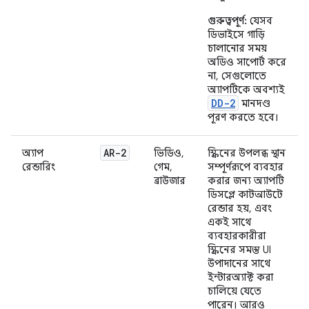
গুরুত্বপূর্ণ:
যেসব
ডিভাইসে গাড়ি
চালানোর সময়
অডিও সাপোর্ট করে
না, সেগুলোতে
অ্যাপটিকে অবশ্যই
DD-2
মানদণ্ড
পূরণ করতে হবে।
AR-2
অ্যাপ
ভিডিও,
স্ক্রিনের উপলব্ধ স্থান
রেন্ডারিং
গেম,
সম্পূর্ণরূপে ব্যবহার
ব্রাউজার
করার জন্য অ্যাপটি
ডিসপ্লে কাটআউটে
রেন্ডার হয়, এবং
একই সাথে
ব্যবহারকারীরা
স্ক্রিনের সমস্ত UI
উপাদানের সাথে
ইন্টারঅ্যাক্ট করা
চালিয়ে যেতে
পারেন। আরও