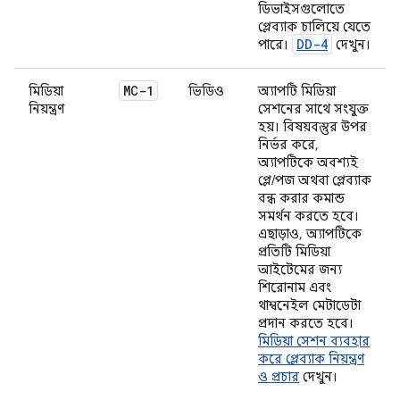
ডিভাইসগুলোতে
প্লেব্যাক চালিয়ে যেতে
DD-4
পারে।
দেখুন।
MC-1
মিডিয়া
ভিডিও
অ্যাপটি মিডিয়া
নিয়ন্ত্রণ
সেশনের সাথে সংযুক্ত
হয়। বিষয়বস্তুর উপর
নির্ভর করে,
অ্যাপটিকে অবশ্যই
প্লে/পজ অথবা প্লেব্যাক
বন্ধ করার কমান্ড
সমর্থন করতে হবে।
এছাড়াও, অ্যাপটিকে
প্রতিটি মিডিয়া
আইটেমের জন্য
শিরোনাম এবং
থাম্বনেইল মেটাডেটা
প্রদান করতে হবে।
মিডিয়া সেশন ব্যবহার
করে প্লেব্যাক নিয়ন্ত্রণ
ও প্রচার
দেখুন।