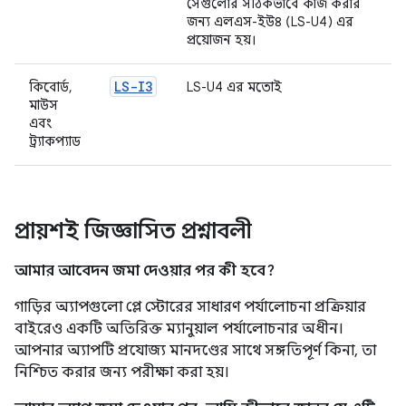
সেগুলোর সঠিকভাবে কাজ করার
জন্য এলএস-ইউ৪ (LS-U4) এর
প্রয়োজন হয়।
LS-I3
কিবোর্ড,
LS-U4 এর মতোই
মাউস
এবং
ট্র্যাকপ্যাড
প্রায়শই জিজ্ঞাসিত প্রশ্নাবলী
আমার আবেদন জমা দেওয়ার পর কী হবে?
গাড়ির অ্যাপগুলো প্লে স্টোরের সাধারণ পর্যালোচনা প্রক্রিয়ার
বাইরেও একটি অতিরিক্ত ম্যানুয়াল পর্যালোচনার অধীন।
আপনার অ্যাপটি প্রযোজ্য মানদণ্ডের সাথে সঙ্গতিপূর্ণ কিনা, তা
নিশ্চিত করার জন্য পরীক্ষা করা হয়।