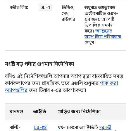
DL-1
গভীর লিঙ্ক
ভিডিও,
শুধুমাত্র অ্যান্ড্রয়েড
গেম,
অটোমোটিভ ওএস-
ব্রাউজার
এর জন্য:
অ্যাপটি
ডিপ লিঙ্ক সমর্থন
করে।
অ্যান্ড্রয়েড
অ্যাপ লিঙ্ক পরিচালনা
দেখুন।
সংশ্লিষ্ট বড় পর্দার গুণমান নির্দেশিকা
যদিও এই নির্দেশিকাগুলি আপনার অ্যাপ দ্বারা বাস্তবায়িত সমস্ত
কার্যকলাপের জন্য প্রাসঙ্গিক, তবে এগুলি শুধুমাত্র
পার্ক করা
অ্যাপগুলির
জন্য টিয়ার ২-এর আবশ্যকতা।
মানদণ্ড
আইডি
গাড়ির জন্য নির্দেশিকা
LS-M2
মাল্টি-
যখন কোনো অ্যাক্টিভিটি
দূরবর্তী