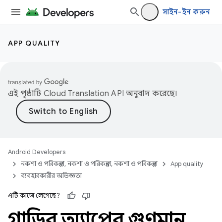
সাইন-ইন করুন
APP QUALITY
এই পৃষ্ঠাটি
Cloud Translation API
অনুবাদ করেছে।
Android Developers
নকশা ও পরিকল্পনা, নকশা ও পরিকল্পনা, নকশা ও পরিকল্পনা
App quality
ব্যবহারকারীর অভিজ্ঞতা
এটি কাজে লেগেছে?
গাড়ির অ্যাপের গুণমান