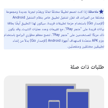
ملاحظة:
إذا كنت تصمم تطبيقًا مختلفًا تمامًا ويقدّم تجربة جديدة ومجموعة
مختلفة من الميزات، قد تقرّر تشغيل تطبيق خاص بنظام التشغيل Android
(الإصدار Go) باستخدام حزمة تطبيقات فريدة. سيكون لهذا التطبيق أيضًا بطاقة
بيانات فريدة على "متجر Play"، مع تقييمات وعدد عمليات التثبيت، وقد يكون
ذلك مربكًا للمستخدمين على "متجر Play". ننصح معظم مطوّري البرامج باستخدام
حِزم APK متعدّدة لاستهداف أجهزة Android (الإصدار Go) بدلاً من إنشاء
تطبيقَين مختلفَين ومنفصلَين.
طلبات ذات صلة