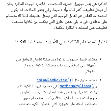
الذاكرة هي بطل مجهول لتجربة المستخدم. فالإدارة الجيدة للذاكرة يمكن
أن تجعل تطبيقك أكثر ثباتًا وأداءً جيدًا، وفي بعض الحالات، قد يكون
استخدامه الفعّال هو العامل الوحيد الذي يجعل تطبيقك قابلاً للاستخدام
على الإطلاق. في ما يلي بعض الطرق التي يمكنك من خلالها مساعدة
تطبيقك على استخدام الذاكرة بحكمة.
تقليل استخدام الذاكرة على الأجهزة المنخفضة التكلفة
يمكنك ضبط استهلاك الذاكرة ديناميكيًا لضمان التوافق بين
الأجهزة التي تتضمّن إعدادات مختلفة لذاكرة الوصول
العشوائي.
تساعد طرق مثل
isLowRamDevice()
و
getMemoryClass()
في تحديد قيود الذاكرة أثناء
وقت التشغيل. بناءً على هذه المعلومات، يمكنك تقليص
حجم استخدامك للذاكرة. مثلاً، يمكنك استخدام صور
منخفضة الدقة على الأجهزة التي تتضمّن ذاكرة منخفضة.