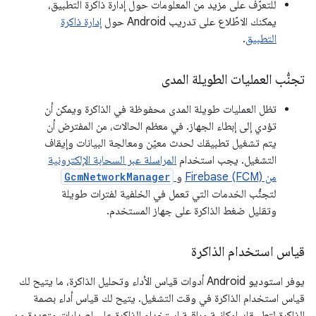
للتعرّف على مزيد من المعلومات حول إدارة ذاكرة التطبيق،
يمكنك الاطّلاع على تدريب Android حول
إدارة ذاكرة
التطبيق
.
تجنُّب العمليات الطويلة المدى
تظل العمليات طويلة المدى محفوظة في الذاكرة ويمكن أن
تؤدي إلى إبطاء الجهاز. في معظم الحالات، من المفترض أن
يتم تشغيل تطبيقك لحدث معيّن ومعالجة البيانات وإيقاف
التشغيل. يجب استخدام
المراسلة عبر السحابة الإلكترونية
من Firebase (FCM)
و
GcmNetworkManager
لتجنُّب الخدمات التي تعمل في الخلفية لفترات طويلة
وتقليل ضغط الذاكرة على جهاز المستخدم.
قياس استخدام الذاكرة
يوفر استوديو Android أدوات قياس الأداء وتحليل الذاكرة، ما يتيح لك
قياس استخدام الذاكرة في وقت التشغيل. يتيح لك قياس أداء بصمة
الذاكرة لتطبيقك إمكانية مراقبة استخدام الذاكرة على إصدارات متعددة من