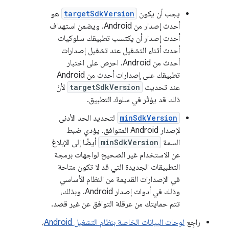
يجب أن يكون
targetSdkVersion
هو
أحدث إصدار من Android. ويضمن استهداف
أحدث إصدار أن يكتسب تطبيقك سلوكيات
أحدث أثناء التشغيل عند تشغيل إصدارات
أحدث من Android. احرص على اختبار
تطبيقك على إصدارات أحدث من Android
عند تحديث
targetSdkVersion
لأنّ
ذلك قد يؤثّر في سلوك التطبيق.
minSdkVersion
لتحديد الحد الأدنى
لإصدار Android المتوافق. يؤدي ضبط
السمة
minSdkVersion
أيضًا إلى الإبلاغ
عن الاستخدام غير الصحيح لواجهات برمجة
التطبيقات الجديدة التي قد لا تكون متاحة
في الإصدارات القديمة من النظام الأساسي
وذلك في أدوات إصدار Android. وبذلك،
تتم حمايتك من عرقلة التوافق عن غير قصد.
راجِع
لوحات البيانات الخاصة بنظام التشغيل Android
،