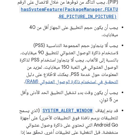
(PIP)، يجب التأكّد من توفّرها من خلال الاتصال على الرقم
hasSystemFeature(PackageManager.FEATU
.
RE_PICTURE_IN_PICTURE)
يجب أن يكون حجم التطبيق على الجهاز أقل من 40
ميغابايت.
يجب ألا يتجاوز حجم المجموعة التناسبية (PSS)
لاستخدام ذاكرة الوصول العشوائي للتطبيق 90 ميغابايت.
بالنسبة إلى الألعاب، يجب ألا يتجاوز استخدام PSS لذاكرة
الوصول العشوائي في اللعبة 150 ميغابايت. لمزيد من
المعلومات حول خدمة PSS، يمكنك الاطّلاع على دليل
التحقيق في استخدام ذاكرة الوصول العشوائي (RAM)
.
يجب أن يكون وقت بدء تشغيل التطبيق الحد الأدنى وأقل
من 5 ثوانٍ.
قد يتم إيقاف
SYSTEM_ALERT_WINDOW
(الذي يسمح
للتطبيقات برسم نافذة فوق التطبيقات الأخرى) على أجهزة
Android Go التي تحتوي على ذاكرة وصول عشوائي
منخفضة. قبل التغطية على تطبيقات أخرى، تحقّق مما إذا