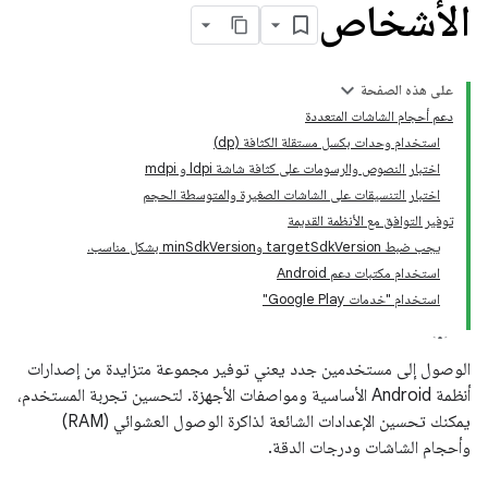
الأشخاص
على هذه الصفحة
دعم أحجام الشاشات المتعددة
استخدام وحدات بكسل مستقلة الكثافة (dp)
اختبار النصوص والرسومات على كثافة شاشة ldpi و mdpi
اختبار التنسيقات على الشاشات الصغيرة والمتوسطة الحجم
توفير التوافق مع الأنظمة القديمة
يجب ضبط targetSdkVersion وminSdkVersion بشكل مناسب.
استخدام مكتبات دعم Android
استخدام "خدمات Google Play"
الوصول إلى مستخدمين جدد يعني توفير مجموعة متزايدة من إصدارات
أنظمة Android الأساسية ومواصفات الأجهزة. لتحسين تجربة المستخدم،
يمكنك تحسين الإعدادات الشائعة لذاكرة الوصول العشوائي (RAM)
وأحجام الشاشات ودرجات الدقة.