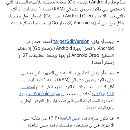
يقدّم نظام Android (الإصدار Go) تجربة محسَّنة للأجهزة البسيطة التي
لا تحتوي على ذاكرة وصول عشوائي (RAM) بسعة 1 غيغابايت أو أكثر،
والتي تبدأ بالإصدار Android Oreo (إصدار Go). لضمان عمل تطبيقك
بشكل رائع على أجهزة Android (الإصدار Go)، يجب مراعاة الإرشادات
التالية:
يجب أن يكون
targetSdkVersion
أحدث إصدار من
Android. لا تعمل أجهزة Android (الإصدار Go) إلا بنظام
التشغيل Android Oreo (واجهة برمجة التطبيقات 27 أو
إصدار أحدث).
يجب أن يعمل التطبيق بسلاسة على الأجهزة التي تحتوي
على ذاكرة وصول عشوائي (RAM) بسعة 1 غيغابايت أو
أقل. لا تنسَ تحسينات الذاكرة المدرَجة في قسم
استخدام
الذاكرة بكفاءة
أعلاه واستخدِم
مؤشرات Android الحيوية
لتحديد السلوكيات السيئة وإصلاحها، مثل العرض البطيء
والإطارات الثابتة.
قد تكون ميزة
نافذة ضمن النافذة
(PIP) غير مفعّلة على
الأجهزة. قبل أن يستخدم تطبيقك نافذة ضمن النافذة