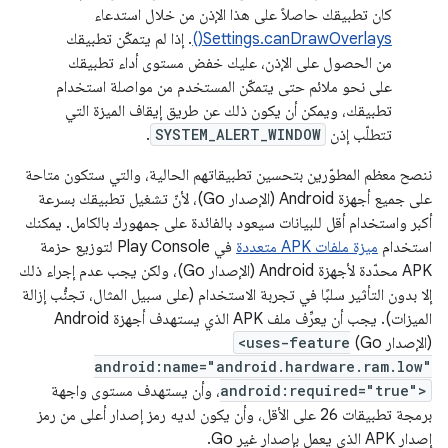
كان تطبيقك حاصلاً على هذا الإذن من خلال استدعاء
Settings.canDrawOverlays()
. إذا لم يتمكّن تطبيقك
من الحصول على الإذن، عليك خفض مستوى أداء تطبيقك
على نحو ملائم حتى يتمكّن المستخدم من مواصلة استخدام
تطبيقك، ويمكن أن يكون ذلك عن طريق إيقاف الميزة التي
تتطلّب إذن
SYSTEM_ALERT_WINDOW
.
ننصح معظم المطوّرين بتحسين تطبيقاتهم الحالية، والتي ستكون متاحة
على جميع أجهزة Android (الإصدار Go)، لأنّ تشغيل تطبيقك بسرعة
أكبر واستخدام أقل للبيانات سيعود بالفائدة على جمهورك بالكامل. يمكنك
استخدام
ميزة ملفات APK متعددة
في Play Console لتوزيع حزمة
APK محدّدة لأجهزة Android (الإصدار Go)، ولكن يجب عدم إجراء ذلك
إلا بدون التأثير سلبًا في تجربة الاستخدام (على سبيل المثال، تجنُّب إزالة
الميزات). يجب أن يعرِّف ملف APK الذي يستهدف أجهزة Android
(الإصدار Go)
<uses-feature
android:name="android.hardware.ram.low"
android:required="true">
، وأن يستهدف مستوى واجهة
برمجة تطبيقات 26 على الأقل، وأن يكون لديه رمز إصدار أعلى من رمز
إصدار APK الذي يعمل بإصدار غير Go.