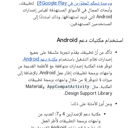
و
وحدة تحكّم المطوّرين في Google Play
لتطبيقك،
وأبحاث المجال في الأسواق المستهدَفة لقياس إصدارات
Android التي تريد استهدافها، وذلك استنادًا إلى
المستخدمين المستهدَفين.
استخدام مكتبات دعم Android
تأكّد من أنّ تطبيقك يقدّم تجربة متّسقة على جميع
إصدارات نظام التشغيل باستخدام
مكتبة دعم Android
.
توفّر هذه المكتبة إصدارات متوافقة مع الأنظمة القديمة من
واجهات برمجة تطبيقات إطار عمل Android، بالإضافة إلى
ميزات لا تتوفّر إلا من خلال واجهات برمجة تطبيقات
المكتبة، مثل
AppCompatActivity
وMaterial
Design Support Library.
ومن أبرز الأمثلة على ذلك:
مكتبة دعم الإصدارَين 4 و7: العديد من
واجهات برمجة التطبيقات لأُطر العمل
المخصّصة لإصدارات Android القديمة مثل