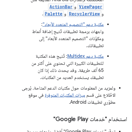
ViewPager
و
ActionBar
و
RecyclerView
و
Palette
.
مكتبة دعم "التصميم المتعدد الأبعاد"
:
واجهات برمجة تطبيقات تُتيح إضافة أنماط
ومكوّنات "التصميم المتعدد الأبعاد" إلى
تطبيقاتك.
مكتبة دعم Multidex
: تُتيح هذه المكتبة
للتطبيقات الكبيرة التي تحتوي على أكثر من
65 ألف طريقة. وقد يحدث ذلك إذا كان
تطبيقك يستخدم العديد من المكتبات.
ولمزيد من المعلومات حول مكتبات الدعم المتاحة، يُرجى
الاطّلاع على قسم
ميزات المكتبات المتوفرة
في موقع
مطوّري تطبيقات Android.
استخدام "خدمات Google Play"
توفّر "خدمات Google Play" أفضل واجهات برمجة