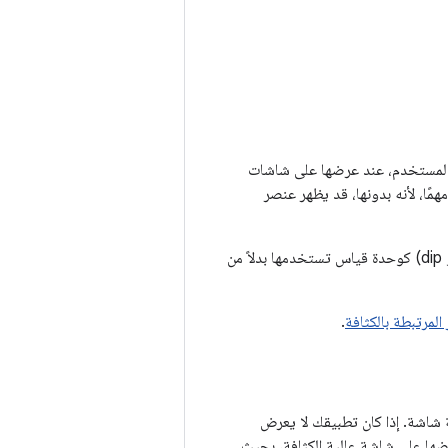
 المستخدم، عند عرضها على شاشات
ستقلالية الكثافة أمرًا مهمًا، لأنه بدونها، قد يظهر عنصر
(dp أو dip) كوحدة قياس تستخدمها بدلاً من
لمرتبطة بالكثافة
.
 شاشة. إذا كان تطبيقك لا يعرض
يُكبر نظام Android حجم هذه الصور عند عرضها على شاشة عالية الكثافة، بحيث