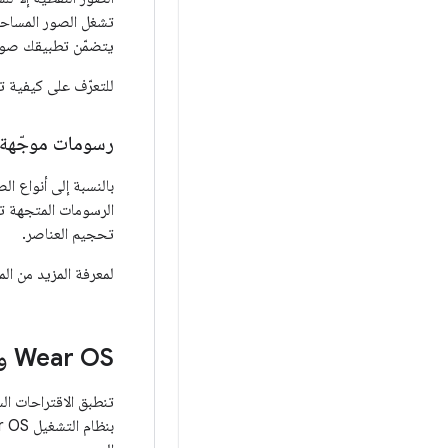
تشغل الصور المساحة
يتضمّن تطبيقك صورً
للتعرّف على كيفية ت
رسومات موجّهة
بالنسبة إلى أنواع ا
الرسومات المتجهة ت
تحجيم العناصر.
لمعرفة المزيد من ال
Wear OS وTV والسيارات وChrome