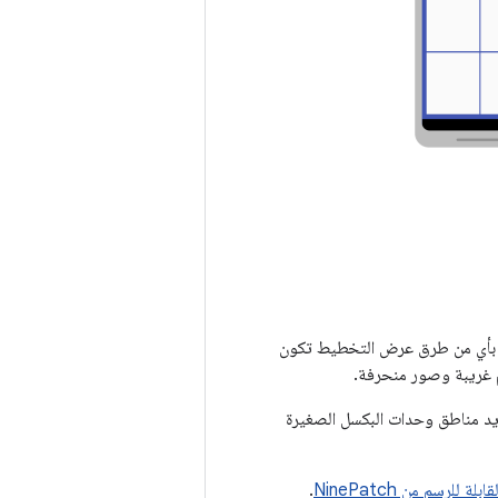
قها بأي من طرق عرض التخطيط تكون
 غريبة وصور منحرفة.
ك فيها تحديد مناطق وحدات البكسل الصغيرة
لة للرسم من NinePatch
.