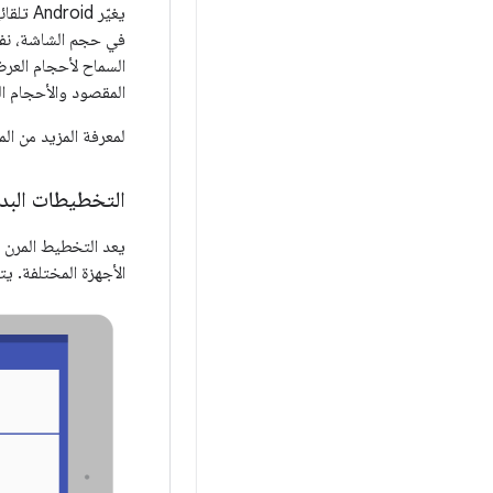
يغيّر 
في حجم الشاشة، نفذ 
السماح لأحجام العرض
المقصود والأحجام ال
لمعرفة المزيد من الم
التخطيطات البدي
يعد التخطيط المرن 
الأجهزة المختلفة. يتيح لك Android توفير ملفات تنسيق بديلة يطبّقها النظام في وقت التشغيل استن