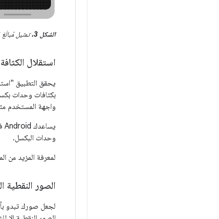
الشكل 3.
تمثيل مُبالَغ
استقلال الكثافة
يحقق التطبيق "استق
واجهة المستخدم مثل 
يساعدك Android في تحقيق استقلالية الكثافة من خلال توفير
وحدات البكسل.
لمعرفة المزيد من ال
الصور النقطية ال
لجعل صورك تبدو بأف