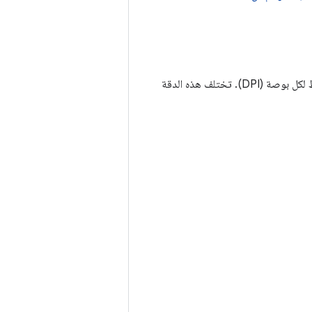
كثافة وحدات البكسل هي عدد وحدات البكسل في مساحة فعلية من الشاشة. ويُشار إليها باسم النقاط لكل بوصة (DPI). تختلف هذه الدقة