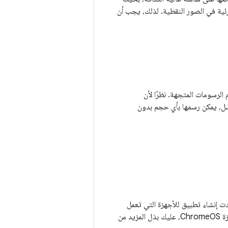
ئية في الصور النقطية. لذلك، يجب أن
الرسومات المتجهة. نظرًا لأن
ل، يمكن رسمها بأي حجم بدون
ع أشكال الأجهزة التي تعمل بنظام التشغيل Android، ولكن إذا أردت إنشاء تطبيق للأجهزة التي تعمل
بنظام التشغيل Wear OS أو Android TV أو Android Auto أو Android Automotive أو أجهزة ChromeOS، عليك بذل المزيد من