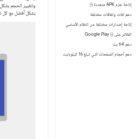
إتاحة حِزم APK متعددة ⍈
وتغيير الحجم بشكل 
بشكل أفضل مع كل ن
دعم لغات وثقافات مختلفة
إتاحة إصدارات مختلفة من النظام الأساسي
الفلاتر على Google Play ⍈
دعم 64 بت
دعم أحجام الصفحات التي تبلغ 16 كيلوبايت