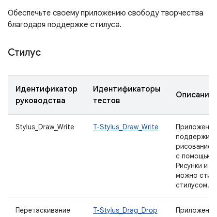
Обеспечьте своему приложению свободу творчества
благодаря поддержке стилуса.
Стилус
Идентификатор
Идентификаторы
Описание
руководства
тестов
Stylus_Draw_Write
T-Stylus_Draw_Write
Приложение
поддержива
рисование и
с помощью с
Рисунки и т
можно стир
стилусом.
Перетаскивание
T-Stylus_Drag_Drop
Приложение