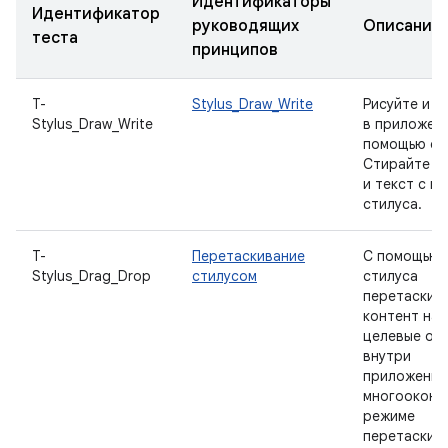
Идентификаторы
Идентификатор
руководящих
Описание
теста
принципов
T-
Stylus_Draw_Write
Рисуйте и п
Stylus_Draw_Write
в приложени
помощью ст
Стирайте р
и текст с п
стилуса.
T-
Перетаскивание
С помощью
Stylus_Drag_Drop
стилусом
стилуса
перетаскив
контент на
целевые об
внутри
приложения.
многооконн
режиме
перетаскив