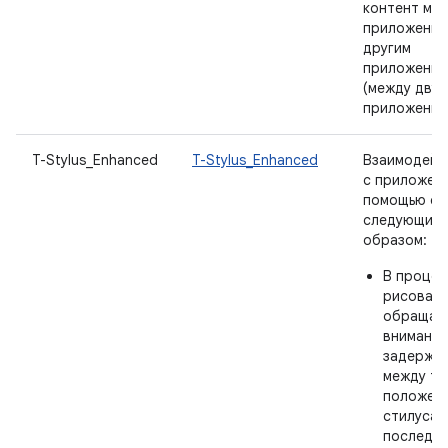
контент ме
приложение
другим
приложение
(между двум
приложения
T-Stylus_Enhanced
T-Stylus_Enhanced
Взаимодейс
с приложен
помощью ст
следующим
образом:
В процес
рисовани
обращай
внимание
задержку
между те
положен
стилуса 
последн