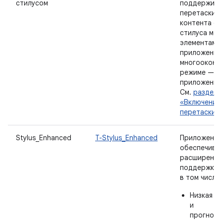
стилусом
поддержива
перетаскив
контента с
стилуса ме
элементами
приложения,
многооконн
режиме — в
приложения 
См.
раздел
«Включение
перетаскив
Stylus_Enhanced
T-Stylus_Enhanced
Приложение
обеспечива
расширенн
поддержку с
в том числе:
Низкая з
и
прогноз