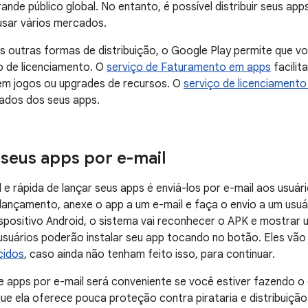
ande público global. No entanto, é possível distribuir seus a
usar vários mercados.
s outras formas de distribuição, o Google Play permite que 
o de licenciamento. O
serviço de Faturamento em apps
facilit
 jogos ou upgrades de recursos. O
serviço de licenciament
zados dos seus apps.
r seus apps por e-mail
 e rápida de lançar seus apps é enviá-los por e-mail aos usuári
lançamento, anexe o app a um e-mail e faça o envio a um usuár
spositivo Android, o sistema vai reconhecer o APK e mostrar
suários poderão instalar seu app tocando no botão. Eles vão
cidos
, caso ainda não tenham feito isso, para continuar.
de apps por e-mail será conveniente se você estiver fazendo o 
que ela oferece pouca proteção contra pirataria e distribuição