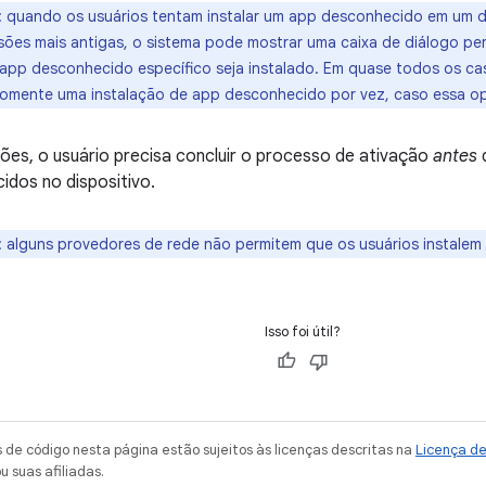
:
quando os usuários tentam instalar um app desconhecido em um disp
rsões mais antigas, o sistema pode mostrar uma caixa de diálogo pe
pp desconhecido específico seja instalado. Em quase todos os ca
somente uma instalação de app desconhecido por vez, caso essa op
ões, o usuário precisa concluir o processo de ativação
antes
d
dos no dispositivo.
:
alguns provedores de rede não permitem que os usuários instalem
Isso foi útil?
de código nesta página estão sujeitos às licenças descritas na
Licença d
u suas afiliadas.