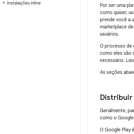
Instalações inline
Por ser uma pla
como quiser, u
prende você a u
marketplace de 
usuários.
O processo de 
como eles são 
necessário. Lei
As seções abaix
Distribui
Geralmente, par
como o Google 
O Google Play é 