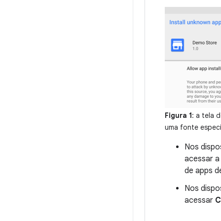
Figura 1
: a tela
uma fonte especí
Nos dispos
acessar a
de apps de
Nos dispos
acessar
C