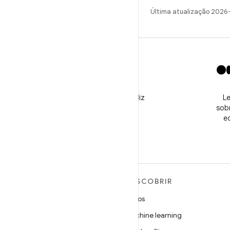
Última atualização 2026
X
Siga o perfil @GooglePlayBiz
Le
para conferir notícias e
sobr
receber suporte
e
MAIS SOBRE O ANDROID
DESCOBRIR
Android
Jogos
Android para empresas
Machine learning