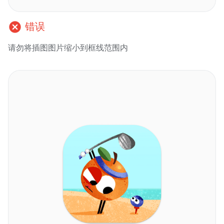
cancel
错误
请勿将插图图片缩小到框线范围内