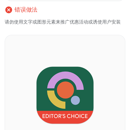
cancel
错误做法
请勿使用文字或图形元素来推广优惠活动或诱使用户安装